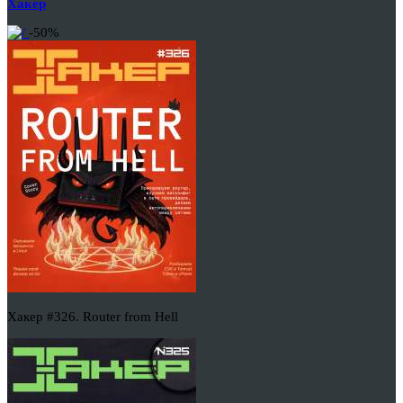
Хакер
-50%
Хакер #326. Router from Hell