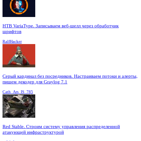
HTB VariaType. Записываем веб-шелл через обработчик
шрифтов
RalfHacker
Серый кардинал без посредников. Настраиваем потоки и алерты,
пишем декодер для Graylog 7.1
Cath_Ars_IS_785
Red Stable. Строим систему управления распределенной
атакующей инфраструктурой