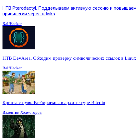
HTB Pterodactyl. Подделываем активную сессию и повышаем
привилегии через udisks
RalfHacker
HTB DevArea. Обходим проверку символических ссылок в Linux
RalfHacker
Крипта с нуля. Разбираемся в архитектуре Bitcoin
Валентин Холмогоров