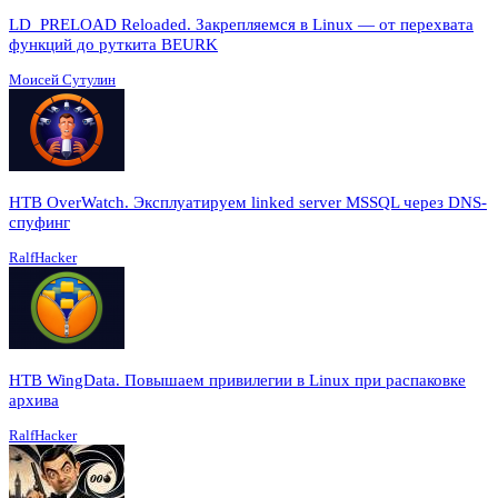
LD_PRELOAD Reloaded. Закрепляемся в Linux — от перехвата
функций до руткита BEURK
Моисей Сутулин
HTB OverWatch. Эксплуатируем linked server MSSQL через DNS-
спуфинг
RalfHacker
HTB WingData. Повышаем привилегии в Linux при распаковке
архива
RalfHacker