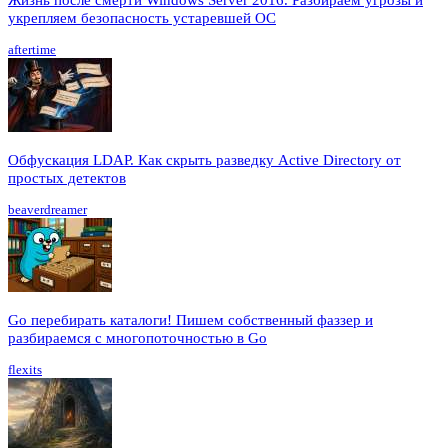
укрепляем безопасность устаревшей ОС
aftertime
Обфускация LDAP. Как скрыть разведку Active Directory от
простых детектов
beaverdreamer
Go перебирать каталоги! Пишем собственный фаззер и
разбираемся с многопоточностью в Go
flexits