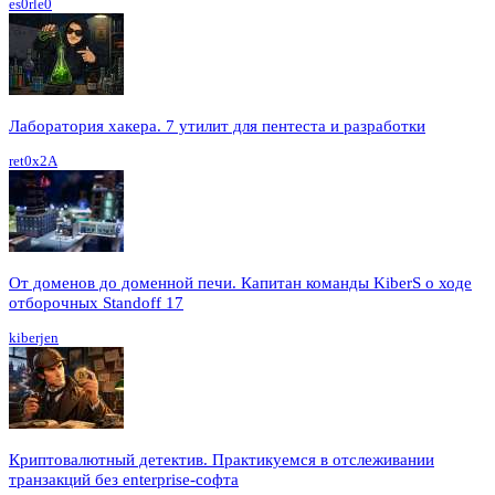
es0rle0
Лаборатория хакера. 7 утилит для пентеста и разработки
ret0x2A
От доменов до доменной печи. Капитан команды KiberS о ходе
отборочных Standoff 17
kiberjen
Криптовалютный детектив. Практикуемся в отслеживании
транзакций без enterprise-софта