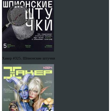
Хакер #325. Шпионские штучки