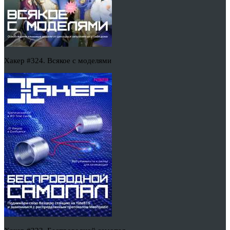
Хакер #324. Всякое с моделями