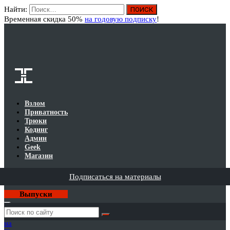
Найти:
Вход
Временная скидка 50%
на годовую подписку
!
Взлом
Приватность
Трюки
Кодинг
Админ
Geek
Магазин
Подписаться на материалы
Выпуски
Годовая
подписка
на