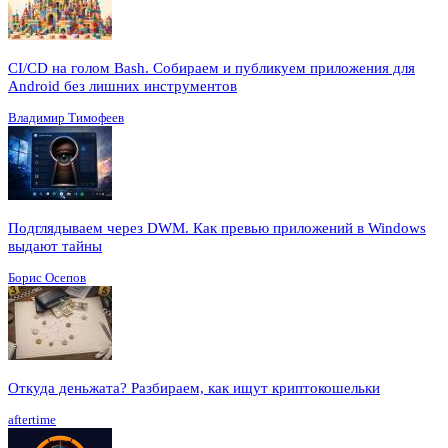
CI/CD на голом Bash. Собираем и публикуем приложения для
Android без лишних инструментов
Владимир Тимофеев
Подглядываем через DWM. Как превью приложений в Windows
выдают тайны
Борис Осепов
Откуда деньжата? Разбираем, как ищут криптокошельки
aftertime