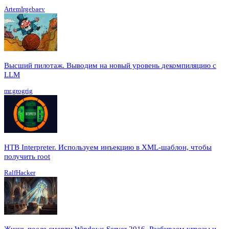
ArtemIrgebaev
Высший пилотаж. Выводим на новый уровень декомпиляцию с
LLM
mr.grogrig
HTB Interpreter. Используем инъекцию в XML-шаблон, чтобы
получить root
RalfHacker
Жизнь после смерти Windows Server 2016. Разбираем угрозы и