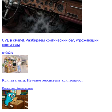
CVE в cPanel. Разбираем критический баг, угрожающий
хостингам
ret0x2A
Крипта с нуля. Изучаем экосистему криптовалют
Валентин Холмогоров