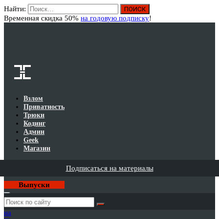
Найти:
Вход
Временная скидка 50%
на годовую подписку
!
Взлом
Приватность
Трюки
Кодинг
Админ
Geek
Магазин
Подписаться на материалы
Выпуски
Годовая
подписка
на