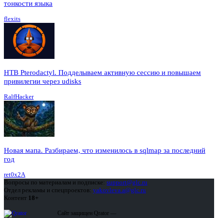
тонкости языка
flexits
HTB Pterodactyl. Подделываем активную сессию и повышаем
привилегии через udisks
RalfHacker
Новая мапа. Разбираем, что изменилось в sqlmap за последний
год
ret0x2A
Вопросы по материалам и подписке:
support@glc.ru
Отдел рекламы и спецпроектов:
yakovleva.a@glc.ru
Контент
18+
Сайт защищен Qrator —