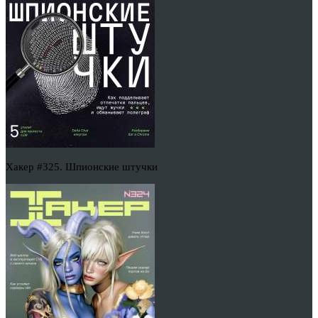
Хакер #325. Шпионские штучки