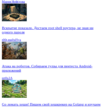
Мария Нефёдова
Вскрытие показало. Достаем root shell роутера, не зная ни
одного пароля
r00t.mu0xFlya
Атака на роботов. Собираем тулзы для пентеста Android-
приложений
ret0x2A
Go ломать хеши! Пишем свой хешкрекер на Golang и изучаем