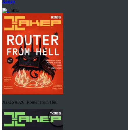
Хакер
-50%
Хакер #326. Router from Hell