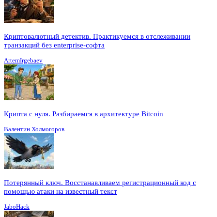
Криптовалютный детектив. Практикуемся в отслеживании
транзакций без enterprise-софта
ArtemIrgebaev
Крипта с нуля. Разбираемся в архитектуре Bitcoin
Валентин Холмогоров
Потерянный ключ. Восстанавливаем регистрационный код с
помощью атаки на известный текст
JaboHack