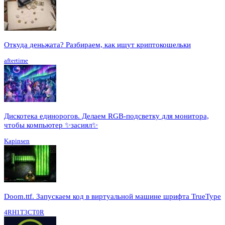
Откуда деньжата? Разбираем, как ищут криптокошельки
aftertime
Дискотека единорогов. Делаем RGB-подсветку для монитора,
чтобы компьютер ✨засиял✨
Kapinsen
Doom.ttf. Запускаем код в виртуальной машине шрифта TrueType
4RH1T3CT0R