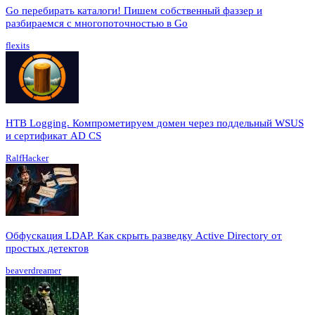
Go перебирать каталоги! Пишем собственный фаззер и
разбираемся с многопоточностью в Go
flexits
HTB Logging. Компрометируем домен через поддельный WSUS
и сертификат AD CS
RalfHacker
Обфускация LDAP. Как скрыть разведку Active Directory от
простых детектов
beaverdreamer