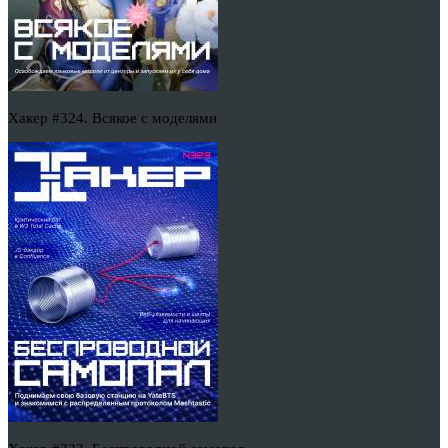
Хакер #324. Всякое с моделями