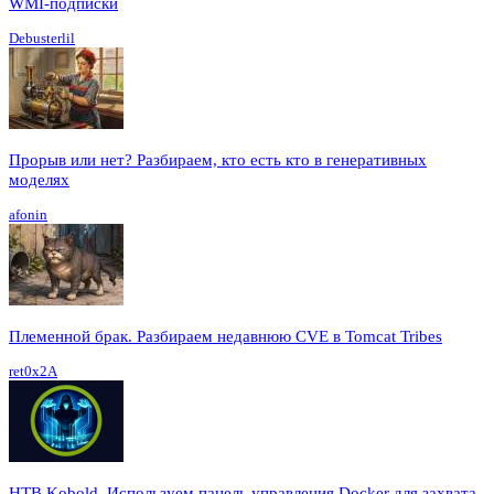
WMI-подписки
Debusterlil
Прорыв или нет? Разбираем, кто есть кто в генеративных
моделях
afonin
Племенной брак. Разбираем недавнюю CVE в Tomcat Tribes
ret0x2A
HTB Kobold. Используем панель управления Docker для захвата