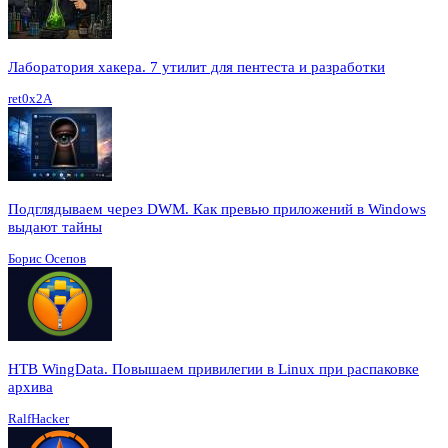
Лаборатория хакера. 7 утилит для пентеста и разработки
ret0x2A
Подглядываем через DWM. Как превью приложений в Windows
выдают тайны
Борис Осепов
HTB WingData. Повышаем привилегии в Linux при распаковке
архива
RalfHacker