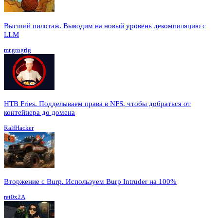
Высший пилотаж. Выводим на новый уровень декомпиляцию с
LLM
mr.grogrig
HTB Fries. Подделываем права в NFS, чтобы добраться от
контейнера до домена
RalfHacker
Вторжение с Burp. Используем Burp Intruder на 100%
ret0x2A