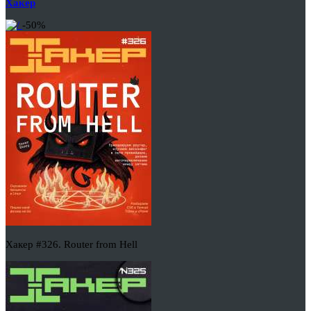
Хакер
-50%
Хакер #326. Router from Hell