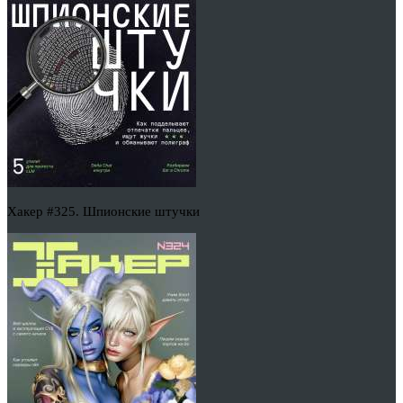
Хакер #325. Шпионские штучки