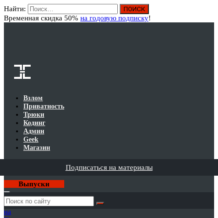
Найти:
Вход
Временная скидка 50%
на годовую подписку
!
Взлом
Приватность
Трюки
Кодинг
Админ
Geek
Магазин
Подписаться на материалы
Выпуски
Годовая
подписка
на