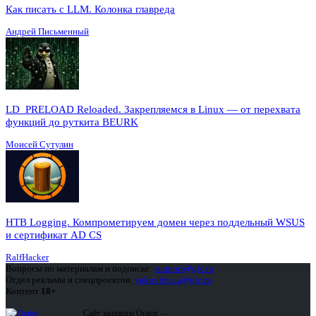
Как писать с LLM. Колонка главреда
Андрей Письменный
LD_PRELOAD Reloaded. Закрепляемся в Linux — от перехвата
функций до руткита BEURK
Моисей Сутулин
HTB Logging. Компрометируем домен через поддельный WSUS
и сертификат AD CS
RalfHacker
Вопросы по материалам и подписке:
support@glc.ru
Отдел рекламы и спецпроектов:
yakovleva.a@glc.ru
Контент
18+
Сайт защищен Qrator —