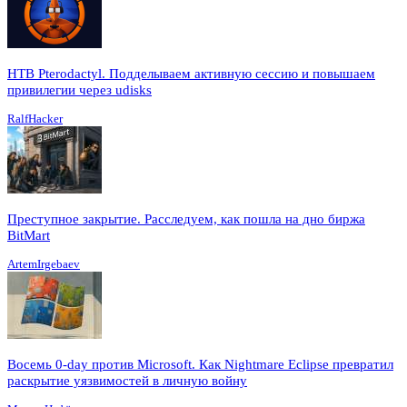
HTB Pterodactyl. Подделываем активную сессию и повышаем
привилегии через udisks
RalfHacker
Преступное закрытие. Расследуем, как пошла на дно биржа
BitMart
ArtemIrgebaev
Восемь 0-day против Microsoft. Как Nightmare Eclipse превратил
раскрытие уязвимостей в личную войну