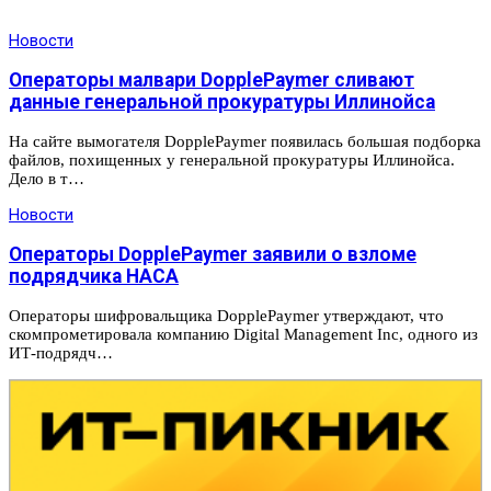
Новости
Операторы малвари DopplePaymer сливают
данные генеральной прокуратуры Иллинойса
На сайте вымогателя DopplePaymer появилась большая подборка
файлов, похищенных у генеральной прокуратуры Иллинойса.
Дело в т…
Новости
Операторы DopplePaymer заявили о взломе
подрядчика НАСА
Операторы шифровальщика DopplePaymer утверждают, что
скомпрометировала компанию Digital Management Inc, одного из
ИТ-подрядч…