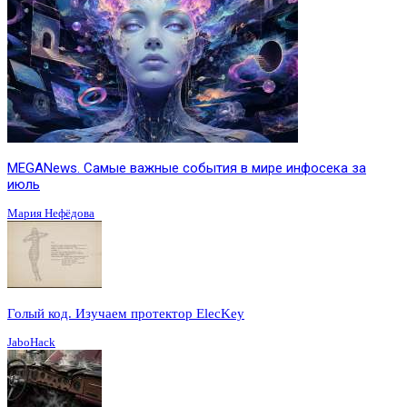
MEGANews. Cамые важные события в мире инфосека за
июль
Мария Нефёдова
Голый код. Изучаем протектор ElecKey
JaboHack