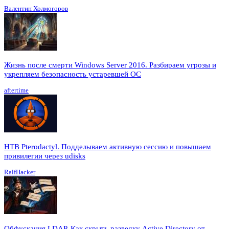
Валентин Холмогоров
Жизнь после смерти Windows Server 2016. Разбираем угрозы и
укрепляем безопасность устаревшей ОС
aftertime
HTB Pterodactyl. Подделываем активную сессию и повышаем
привилегии через udisks
RalfHacker
Обфускация LDAP. Как скрыть разведку Active Directory от