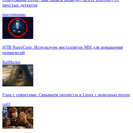
простых детектов
beaverdreamer
HTB NanoCorp. Используем инсталлятор MSI для повышения
привилегий
RalfHacker
Гора с секретами. Скрываем процессы в Linux c помощью mount
cu63