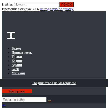
Найти:
Вход
Временная скидка 50%
на годовую подписку
!
Взлом
Приватность
Трюки
Кодинг
Админ
Geek
Магазин
Подписаться на материалы
Выпуски
Годовая
подписка
на