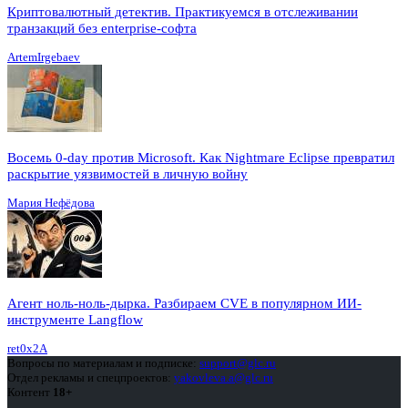
Криптовалютный детектив. Практикуемся в отслеживании
транзакций без enterprise-софта
ArtemIrgebaev
Восемь 0-day против Microsoft. Как Nightmare Eclipse превратил
раскрытие уязвимостей в личную войну
Мария Нефёдова
Агент ноль-ноль-дырка. Разбираем CVE в популярном ИИ-
инструменте Langflow
ret0x2A
Вопросы по материалам и подписке:
support@glc.ru
Отдел рекламы и спецпроектов:
yakovleva.a@glc.ru
Контент
18+