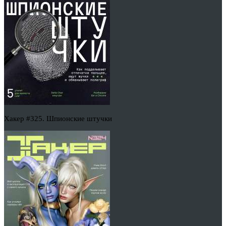
Хакер #325. Шпионские штучки