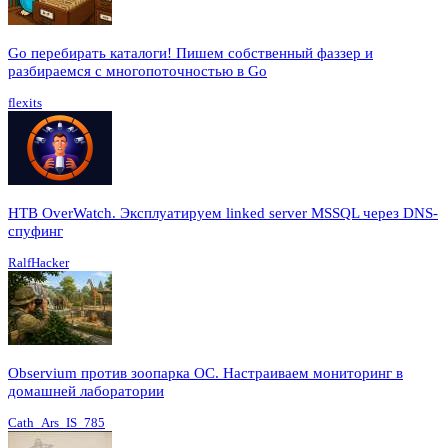
Go перебирать каталоги! Пишем собственный фаззер и
разбираемся с многопоточностью в Go
flexits
HTB OverWatch. Эксплуатируем linked server MSSQL через DNS-
спуфинг
RalfHacker
Observium против зоопарка ОС. Настраиваем мониторинг в
домашней лаборатории
Cath_Ars_IS_785