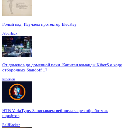
Голый код. Изучаем протектор ElecKey
JaboHack
От доменов до доменной печи. Капитан команды KiberS о ходе
отборочных Standoff 17
kiberjen
HTB VariaType. Записываем веб-шелл через обработчик
шрифтов
RalfHacker