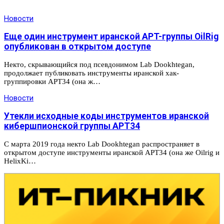
Новости
Еще один инструмент иранской APT-группы OilRig
опубликован в открытом доступе
Некто, скрывающийся под псевдонимом Lab Dookhtegan,
продолжает публиковать инструменты иранской хак-
группировки APT34 (она ж…
Новости
Утекли исходные коды инструментов иранской
кибершпионской группы APT34
С марта 2019 года некто Lab Dookhtegan распространяет в
открытом доступе инструменты иранской APT34 (она же Oilrig и
HelixKi…