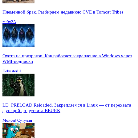
Племенной брак. Разбираем недавнюю CVE в Tomcat Tribes
ret0x2A
Охота на призраков. Как работает закрепление в Windows через
WMI-подписки
Debusterlil
LD_PRELOAD Reloaded. Закрепляемся в Linux — от перехвата
функций до руткита BEURK
Моисей Сутулин