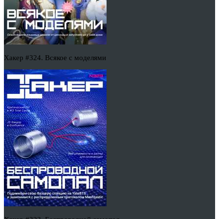
Хакер #324. Всякое с моделями