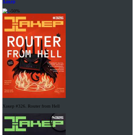
Хакер
-50%
Хакер #326. Router from Hell