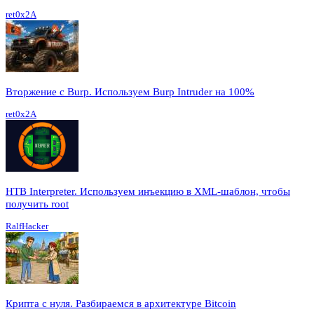
ret0x2A
Вторжение с Burp. Используем Burp Intruder на 100%
ret0x2A
HTB Interpreter. Используем инъекцию в XML-шаблон, чтобы
получить root
RalfHacker
Крипта с нуля. Разбираемся в архитектуре Bitcoin