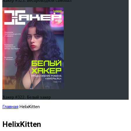
Хакер #323. Беспроводной самопал
Хакер #322. Белый хакер
Главная
HelixKitten
HelixKitten