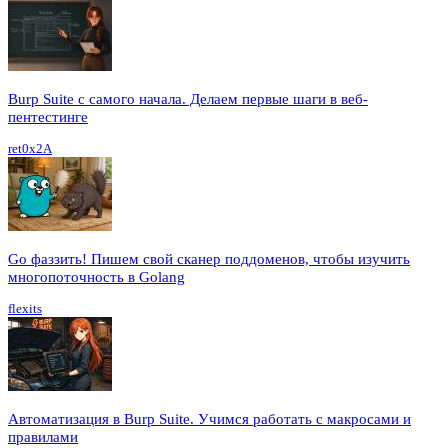
Burp Suite с самого начала. Делаем первые шаги в веб-
пентестинге
ret0x2A
Go фаззить! Пишем свой сканер поддоменов, чтобы изучить
многопоточность в Golang
flexits
Автоматизация в Burp Suite. Учимся работать с макросами и
правилами