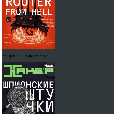
Хакер #326. Router from Hell