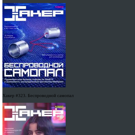
Хакер #323. Беспроводной самопал