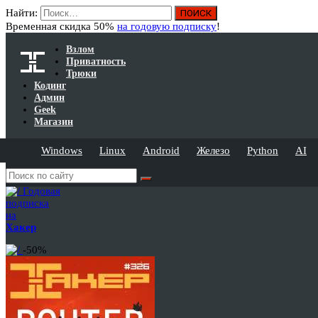
Найти:
Временная скидка 50%
на годовую подписку
!
Взлом
Приватность
Трюки
Кодинг
Админ
Geek
Магазин
Windows
Linux
Android
Железо
Python
AI
Годовая
подписка
на
Хакер
-50%