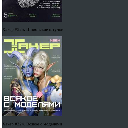
Хакер #325. Шпионские штучки
Хакер #324. Всякое с моделями