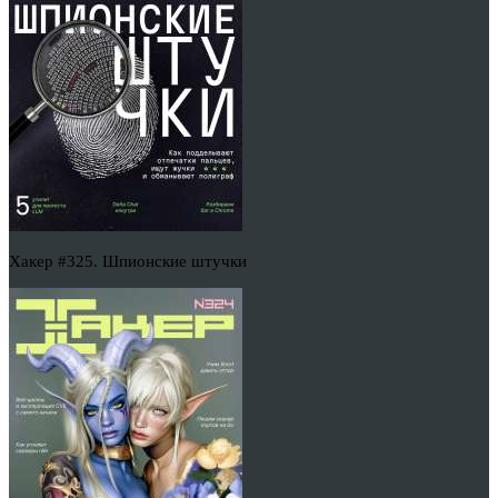
Хакер #325. Шпионские штучки