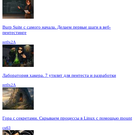
Burp Suite с самого начала. Делаем первые шаги в веб-
пентестинге
ret0x2A
Лаборатория хакера. 7 утилит для пентеста и разработки
ret0x2A
Гора с секретами. Скрываем процессы в Linux c помощью mount
cu63