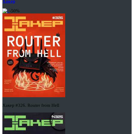
Хакер
-50%
Хакер #326. Router from Hell