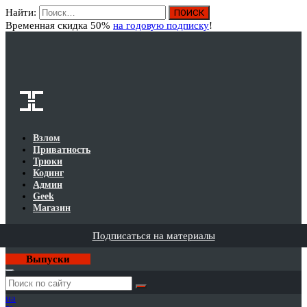
Найти:
Вход
Временная скидка 50%
на годовую подписку
!
Взлом
Приватность
Трюки
Кодинг
Админ
Geek
Магазин
Подписаться на материалы
Выпуски
Годовая
подписка
на