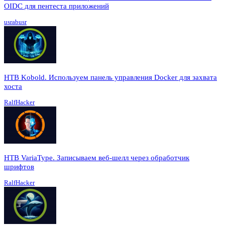
OIDC для пентеста приложений
usrabusr
HTB Kobold. Используем панель управления Docker для захвата
хоста
RalfHacker
HTB VariaType. Записываем веб-шелл через обработчик
шрифтов
RalfHacker