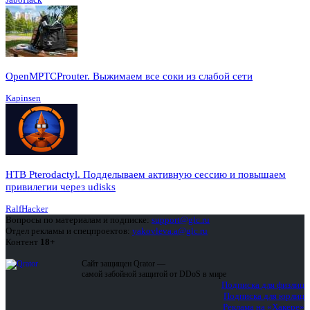
OpenMPTCProuter. Выжимаем все соки из слабой сети
Kapinsen
HTB Pterodactyl. Подделываем активную сессию и повышаем
привилегии через udisks
RalfHacker
Вопросы по материалам и подписке:
support@glc.ru
Отдел рекламы и спецпроектов:
yakovleva.a@glc.ru
Контент
18+
Сайт защищен Qrator —
самой забойной защитой от DDoS в мире
Подписка для физлиц
Подписка для юрлиц
Реклама на «Хакере»