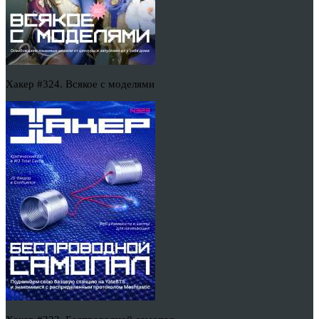
Хакер #324. Всякое с моделями