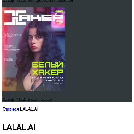
Хакер #323. Беспроводной самопал
Хакер #322. Белый хакер
Главная
LALAL.AI
LALAL.AI