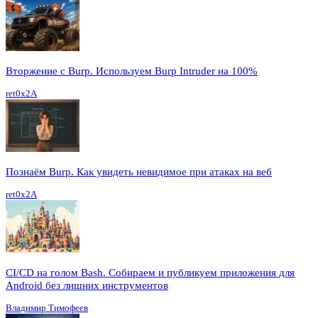
Вторжение с Burp. Используем Burp Intruder на 100%
ret0x2A
Познаём Burp. Как увидеть невидимое при атаках на веб
ret0x2A
CI/CD на голом Bash. Собираем и публикуем приложения для
Android без лишних инструментов
Владимир Тимофеев