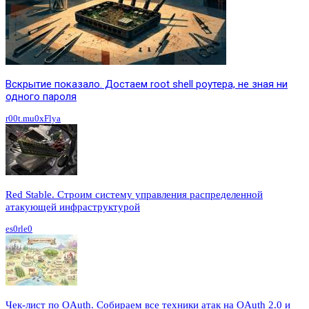
Вскрытие показало. Достаем root shell роутера, не зная ни
одного пароля
r00t.mu0xFlya
Red Stable. Строим систему управления распределенной
атакующей инфраструктурой
es0rle0
Чек-лист по OAuth. Собираем все техники атак на OAuth 2.0 и