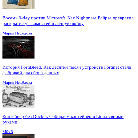
Восемь 0-day против Microsoft. Как Nightmare Eclipse превратил
раскрытие уязвимостей в личную войну
Мария Нефёдова
История FortiBleed. Как десятки тысяч устройств Fortinet стали
фабрикой для сбора данных
Мария Нефёдова
Контейнер без Docker. Собираем контейнер в Linux своими
руками
M0xR