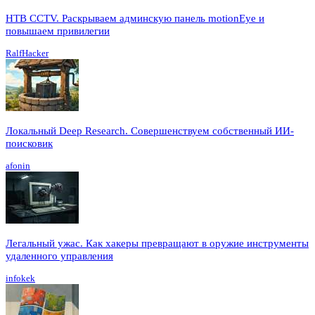
HTB CCTV. Раскрываем админскую панель motionEye и
повышаем привилегии
RalfHacker
Локальный Deep Research. Совершенствуем собственный ИИ-
поисковик
afonin
Легальный ужас. Как хакеры превращают в оружие инструменты
удаленного управления
infokek