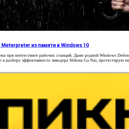
Meterpreter из памяти в Windows 10
ма при пентестинге рабочих станций. Даже родной Windows Defende
я разберу эффективность энкодера Shikata Ga Nai, протестирую пе