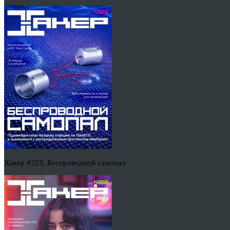
Хакер #323. Беспроводной самопал