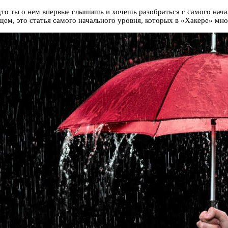
удто ты о нем впервые слышишь и хочешь разобраться с самого нач
ем, это статья самого начального уровня, которых в «Хакере» мно