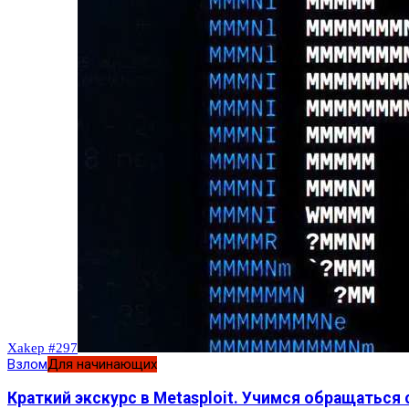
Xakep #297
Взлом
Для начинающих
Краткий экскурс в Metasploit. Учимся обращатьс