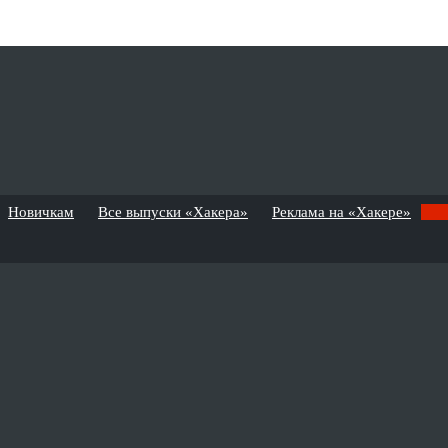
Новичкам
Все выпуски «Хакера»
Реклама на «Хакере»