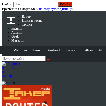
Найти:
Временная скидка 50%
на годовую подписку
!
Взлом
Приватность
Трюки
Кодинг
Админ
Geek
Магазин
Windows
Linux
Android
Железо
Python
AI
Годовая
подписка
на
Хакер
-50%