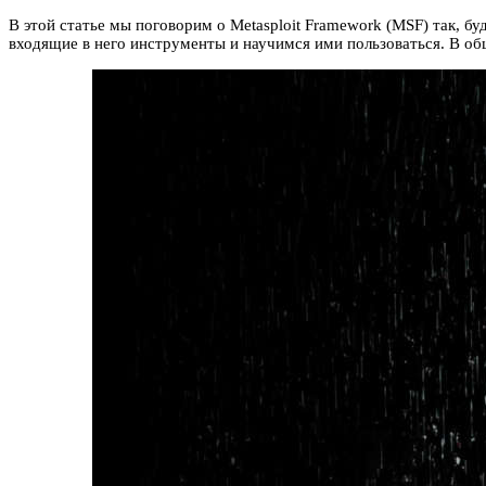
В этой статье мы поговорим о Metasploit Framework (MSF) так, б
входящие в него инструменты и научимся ими пользоваться. В общ