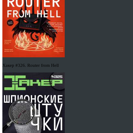
Хакер #326. Router from Hell