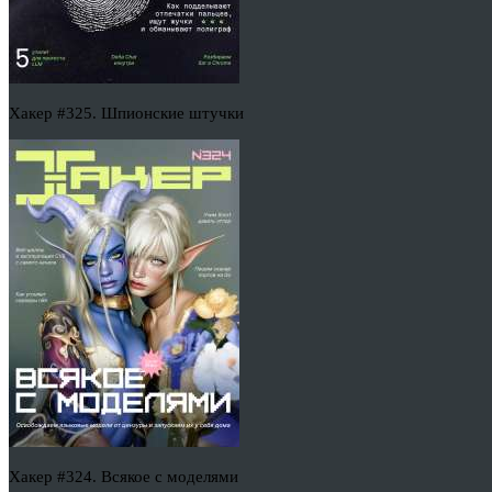
Хакер #325. Шпионские штучки
Хакер #324. Всякое с моделями