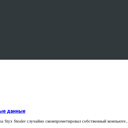
ные данные
ера Styx Stealer случайно скомпрометировал собственный компьюте