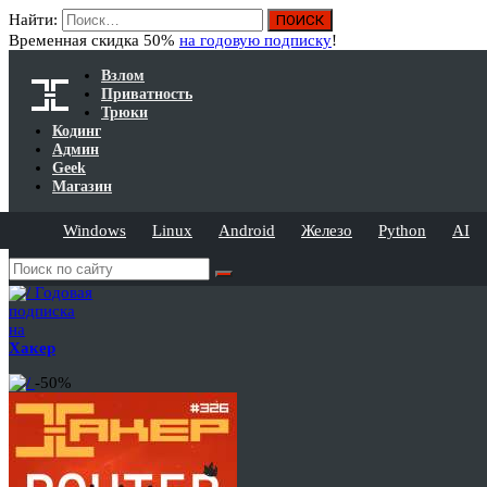
Найти:
Временная скидка 50%
на годовую подписку
!
Взлом
Приватность
Трюки
Кодинг
Админ
Geek
Магазин
Windows
Linux
Android
Железо
Python
AI
Годовая
подписка
на
Хакер
-50%