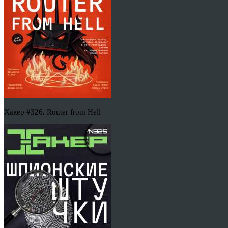
Хакер #326. Router from Hell