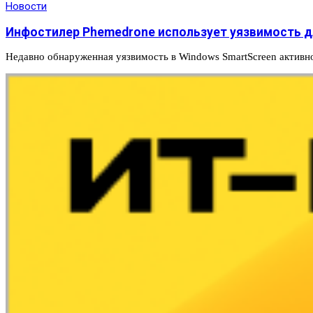
Новости
Инфостилер Phemedrone использует уязвимость д
Недавно обнаруженная уязвимость в Windows SmartScreen активн