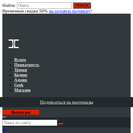
Найти:
Вход
Временная скидка 50%
на годовую подписку
!
Взлом
Приватность
Трюки
Кодинг
Админ
Geek
Магазин
Подписаться на материалы
Выпуски
Годовая
подписка
на