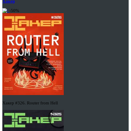
Хакер
-50%
Хакер #326. Router from Hell