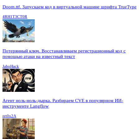
Doom.ttf. Запускаем код в виртуальной машине шрифта TrueType
4RH1T3CT0R
Потерянный ключ. Восстанавливаем регистрационный код с
помощью атаки на известный текст
JaboHack
Агент ноль-ноль-дырка. Разбираем CVE в популярном ИИ-
инструменте Langflow
ret0x2A