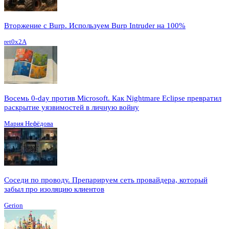
Вторжение с Burp. Используем Burp Intruder на 100%
ret0x2A
Восемь 0-day против Microsoft. Как Nightmare Eclipse превратил
раскрытие уязвимостей в личную войну
Мария Нефёдова
Соседи по проводу. Препарируем сеть провайдера, который
забыл про изоляцию клиентов
Gerion