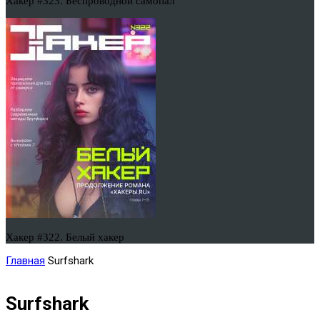
Хакер #323. Беспроводной самопал
Хакер #322. Белый хакер
Главная
Surfshark
Surfshark