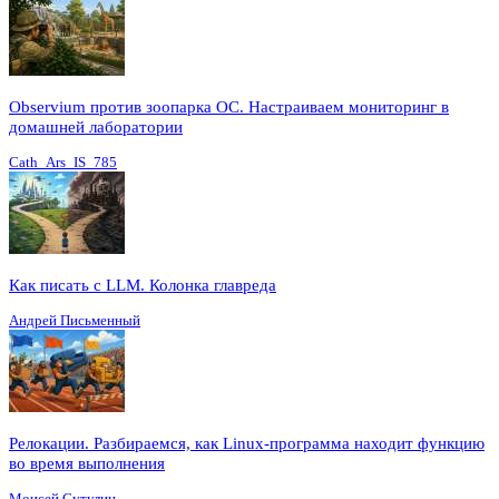
Observium против зоопарка ОС. Настраиваем мониторинг в
домашней лаборатории
Cath_Ars_IS_785
Как писать с LLM. Колонка главреда
Андрей Письменный
Релокации. Разбираемся, как Linux-программа находит функцию
во время выполнения
Моисей Сутулин