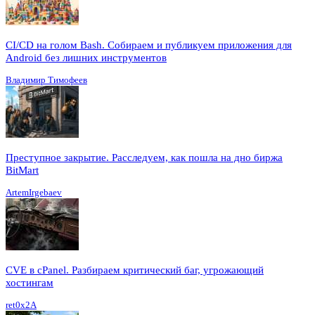
CI/CD на голом Bash. Собираем и публикуем приложения для
Android без лишних инструментов
Владимир Тимофеев
Преступное закрытие. Расследуем, как пошла на дно биржа
BitMart
ArtemIrgebaev
CVE в cPanel. Разбираем критический баг, угрожающий
хостингам
ret0x2A