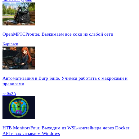
OpenMPTCProuter. Выжимаем все соки из слабой сети
Kapinsen
Автоматизация в Burp Suite. Учимся работать с макросами и
правилами
ret0x2A
HTB MonitorsFour. Выходим из WSL-контейнера через Docker
API и захватываем Windows