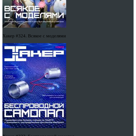
Хакер #324. Всякое с моделями