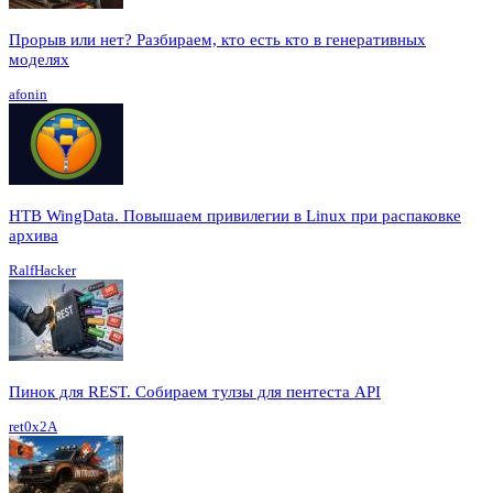
Прорыв или нет? Разбираем, кто есть кто в генеративных
моделях
afonin
HTB WingData. Повышаем привилегии в Linux при распаковке
архива
RalfHacker
Пинок для REST. Собираем тулзы для пентеста API
ret0x2A