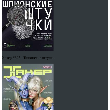
Хакер #325. Шпионские штучки