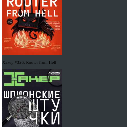
Хакер #326. Router from Hell