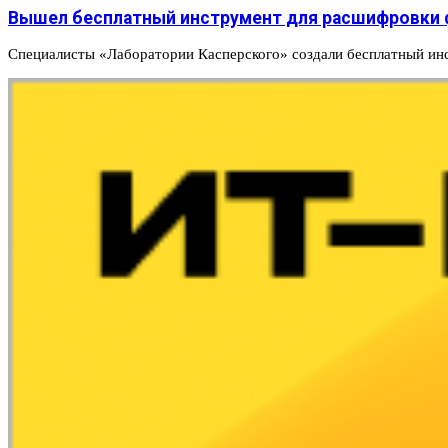
Вышел бесплатный инструмент для расшифровки ф
Специалисты «Лаборатории Касперского» создали бесплатный инс