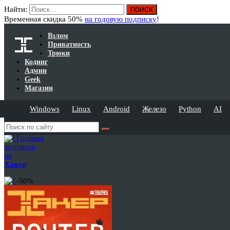
Найти:
Временная скидка 50%
на годовую подписку
!
Взлом
Приватность
Трюки
Кодинг
Админ
Geek
Магазин
Windows
Linux
Android
Железо
Python
AI
Годовая
подписка
на
Хакер
-50%