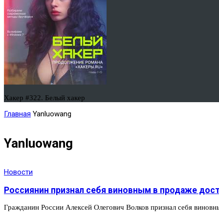
Хакер #322. Белый хакер
Главная
Yanluowang
Yanluowang
Новости
Россиянин признал себя виновным в продаже дос
Гражданин России Алексей Олегович Волков признал себя виновн