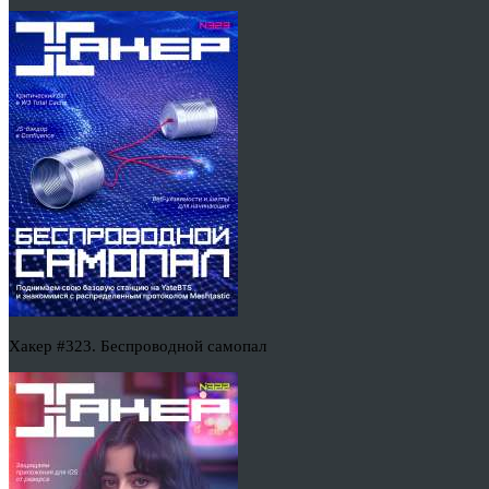
Хакер #323. Беспроводной самопал