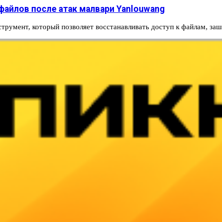
айлов после атак малвари Yanlouwang
трумент, который позволяет восстанавливать доступ к файлам, з