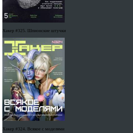
Хакер #325. Шпионские штучки
Хакер #324. Всякое с моделями