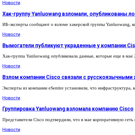
Новости
Хак-группу Yanluowang взломали, опубликованы ло
ИБ-эксперты сообщают о взломе хакерской группы Yanluowang, к
Новости
Вымогатели публикуют украденные у компании Ci
Хак-группа Yanluowang опубликовала данные, которые еще в мае 
Новости
Взлом компании Cisco связали с русскоязычными 
Эксперты из компании eSentire установили, что инфраструктура, 
Новости
Группировка Yanluowang взломала компанию Cisco
Представители Cisco подтвердили, что в мае корпоративную сет
Новости