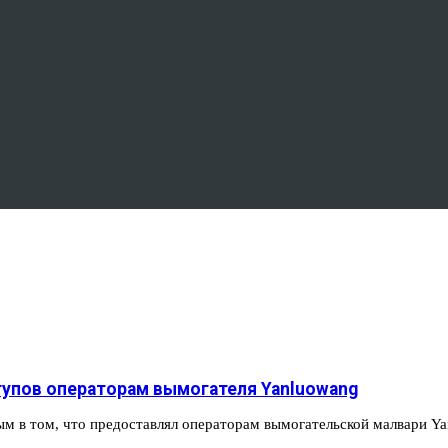
тупов операторам вымогателя Yanluowang
ым в том, что предоставлял операторам вымогательской малвари 