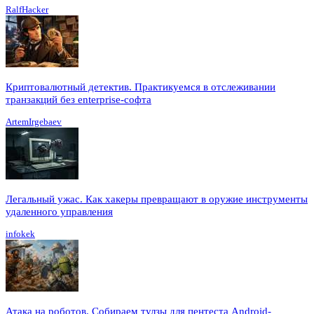
RalfHacker
Криптовалютный детектив. Практикуемся в отслеживании
транзакций без enterprise-софта
ArtemIrgebaev
Легальный ужас. Как хакеры превращают в оружие инструменты
удаленного управления
infokek
Атака на роботов. Собираем тулзы для пентеста Android-