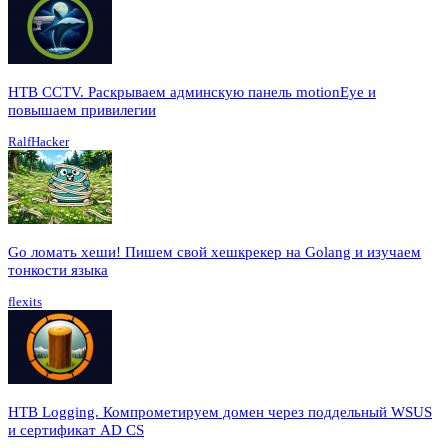
HTB CCTV. Раскрываем админскую панель motionEye и
повышаем привилегии
RalfHacker
Go ломать хеши! Пишем свой хешкрекер на Golang и изучаем
тонкости языка
flexits
HTB Logging. Компрометируем домен через поддельный WSUS
и сертификат AD CS