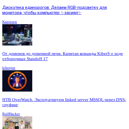
Дискотека единорогов. Делаем RGB-подсветку для
монитора, чтобы компьютер ✨засиял✨
Kapinsen
От доменов до доменной печи. Капитан команды KiberS о ходе
отборочных Standoff 17
kiberjen
HTB OverWatch. Эксплуатируем linked server MSSQL через DNS-
спуфинг
RalfHacker