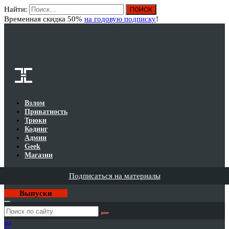
Найти:
Вход
Временная скидка 50%
на годовую подписку
!
Взлом
Приватность
Трюки
Кодинг
Админ
Geek
Магазин
Подписаться на материалы
Выпуски
Годовая
подписка
на