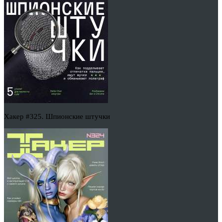
Хакер #325. Шпионские штучки