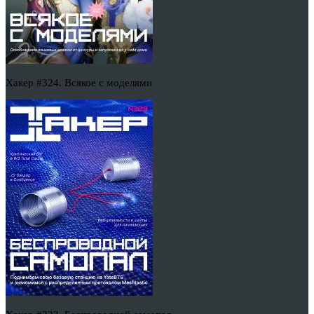
Хакер #324. Всякое с моделями