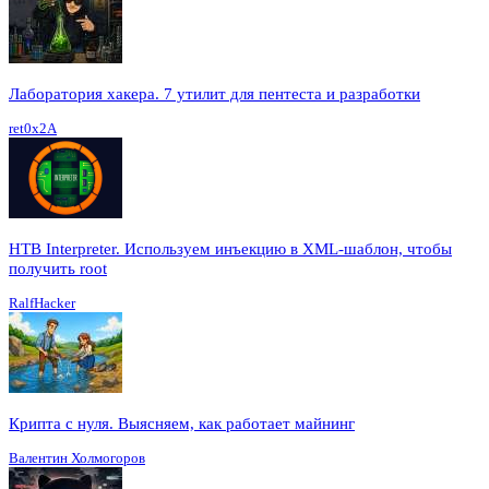
Лаборатория хакера. 7 утилит для пентеста и разработки
ret0x2A
HTB Interpreter. Используем инъекцию в XML-шаблон, чтобы
получить root
RalfHacker
Крипта с нуля. Выясняем, как работает майнинг
Валентин Холмогоров