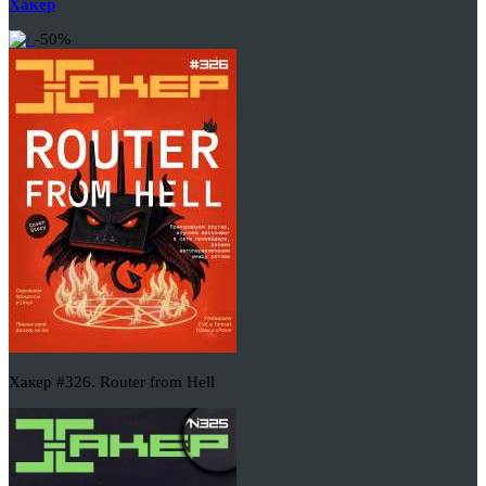
Хакер
-50%
Хакер #326. Router from Hell