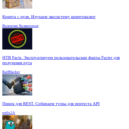
Крипта с нуля. Изучаем экосистему криптовалют
Валентин Холмогоров
HTB Facts. Эксплуатируем пользовательские факты Facter для
получения рута
RalfHacker
Пинок для REST. Собираем тулзы для пентеста API
ret0x2A