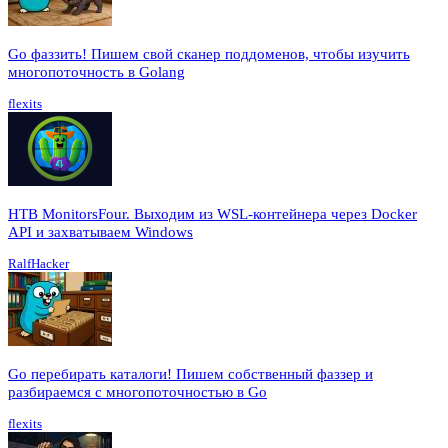
Go фаззить! Пишем свой сканер поддоменов, чтобы изучить
многопоточность в Golang
flexits
HTB MonitorsFour. Выходим из WSL-контейнера через Docker
API и захватываем Windows
RalfHacker
Go перебирать каталоги! Пишем собственный фаззер и
разбираемся с многопоточностью в Go
flexits