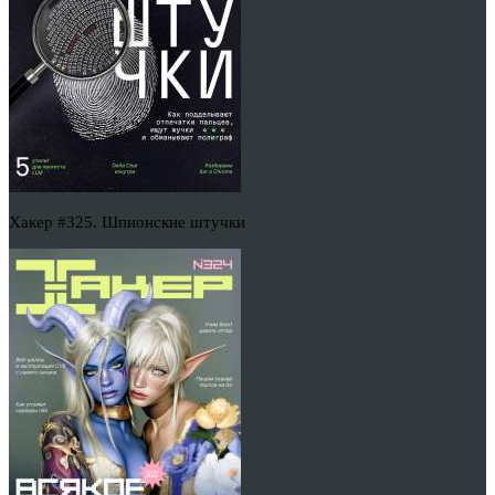
Хакер #325. Шпионские штучки