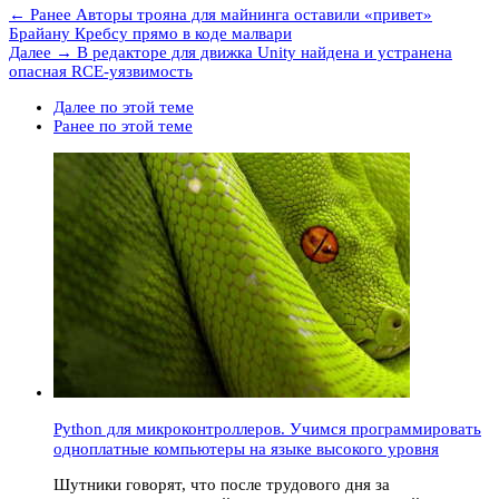
← Ранее
Авторы трояна для майнинга оставили «привет»
Брайану Кребсу прямо в коде малвари
Далее →
В редакторе для движка Unity найдена и устранена
опасная RCE-уязвимость
Далее по этой теме
Ранее по этой теме
Python для микроконтроллеров. Учимся программировать
одноплатные компьютеры на языке высокого уровня
Шутники говорят, что после трудового дня за