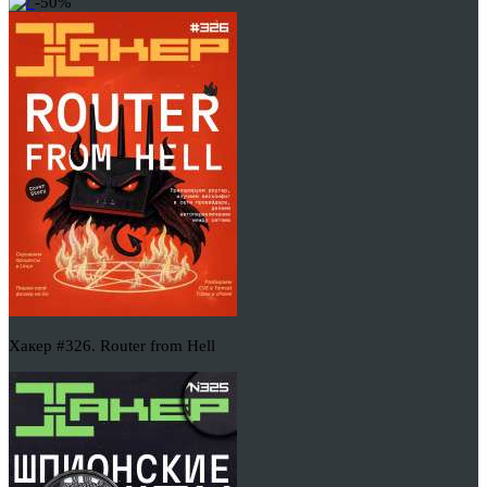
-50%
Хакер #326. Router from Hell