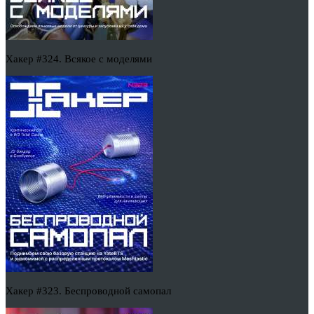
Хакер #324. Всякое с моделями
Хакер #323. Беспроводной самопал