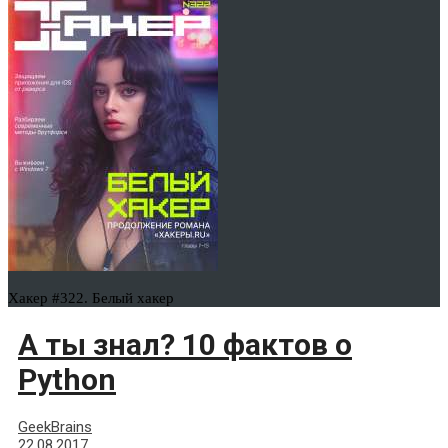
Хакер #322. Белый хакер
А ты знал? 10 фактов о
Python
GeekBrains
22.08.2017