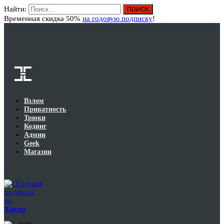
Найти:
Вход
Временная скидка 50%
на годовую подписку
!
Взлом
Приватность
Трюки
Кодинг
Админ
Geek
Магазин
Годовая
подписка
на
Хакер