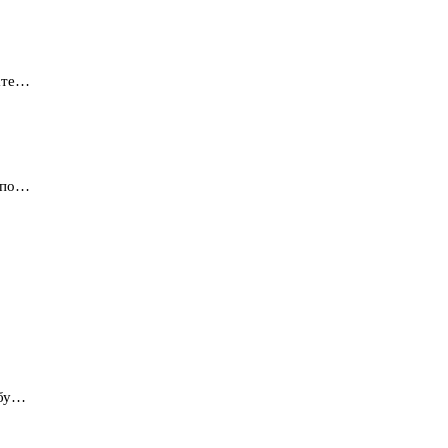
вате…
ь по…
 бу…