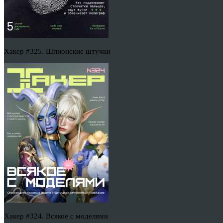
Хакер #325. Шпионские штучки
Хакер #324. Всякое с моделями