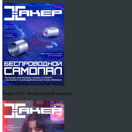
Хакер #323. Беспроводной самопал