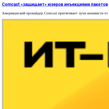
Comcast «защищает» юзеров инъекциями пакетов
Американский провайдер Comcast притягивает лучи ненависти от