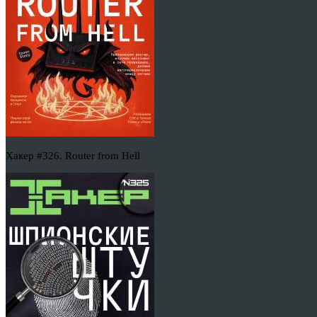
Хакер #326. Router from Hell