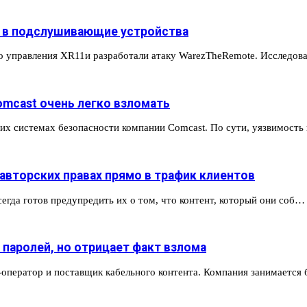
t в подслушивающие устройства
го управления XR11и разработали атаку WarezTheRemote. Исследо
mcast очень легко взломать
их системах безопасности компании Comcast. По сути, уязвимост
вторских правах прямо в трафик клиентов
егда готов предупредить их о том, что контент, который они соб…
 паролей, но отрицает факт взлома
оператор и поставщик кабельного контента. Компания занимается