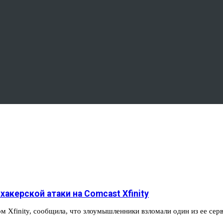
акерской атаки на Comcast Xfinity
м Xfinity, сообщила, что злоумышленники взломали один из ее се