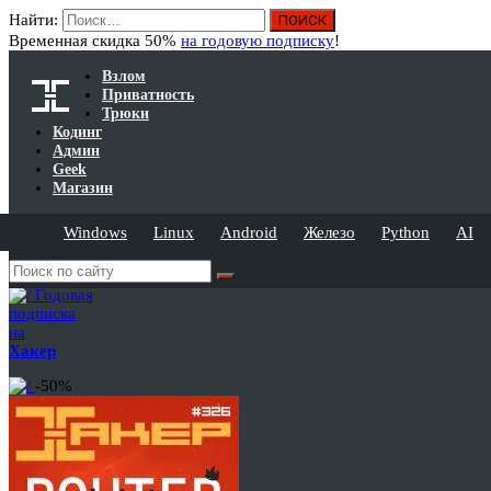
Найти:
Временная скидка 50%
на годовую подписку
!
Взлом
Приватность
Трюки
Кодинг
Админ
Geek
Магазин
Windows
Linux
Android
Железо
Python
AI
Годовая
подписка
на
Хакер
-50%