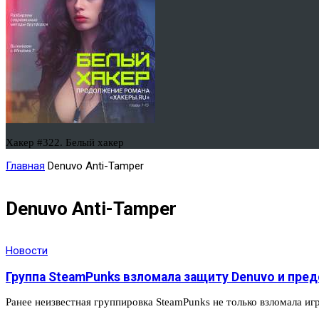
Хакер #322. Белый хакер
Главная
Denuvo Anti-Tamper
Denuvo Anti-Tamper
Новости
Группа SteamPunks взломала защиту Denuvo и пред
Ранее неизвестная группировка SteamPunks не только взломала игр