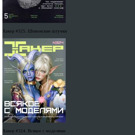
Хакер #325. Шпионские штучки
Хакер #324. Всякое с моделями