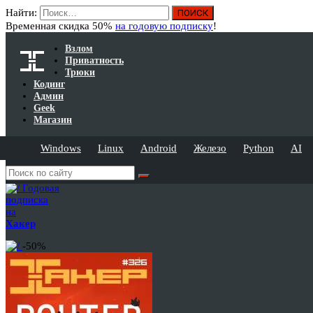
Найти:
Временная скидка 50%
на годовую подписку
!
Взлом
Приватность
Трюки
Кодинг
Админ
Geek
Магазин
Windows
Linux
Android
Железо
Python
AI
Годовая
подписка
на
Хакер
-50%