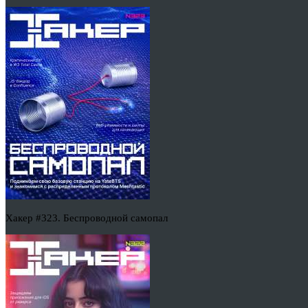
Хакер #323. Беспроводной самопал