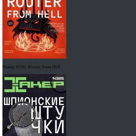
Хакер #326. Router from Hell