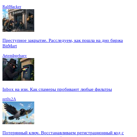
RalfHacker
Преступное закрытие. Расследуем, как пошла на дно биржа
BitMart
ArtemIrgebaev
Inbox на изи. Как спамеры пробивают любые фильтры
ret0x2A
Потерянный ключ. Восстанавливаем регистрационный код с