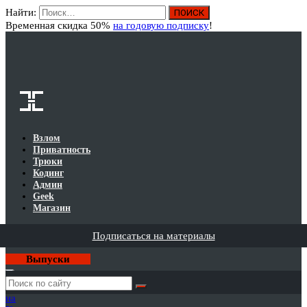
Найти:
Вход
Временная скидка 50%
на годовую подписку
!
Взлом
Приватность
Трюки
Кодинг
Админ
Geek
Магазин
Подписаться на материалы
Выпуски
Годовая
подписка
на