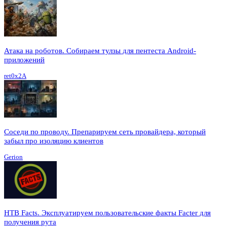
Атака на роботов. Собираем тулзы для пентеста Android-
приложений
ret0x2A
Соседи по проводу. Препарируем сеть провайдера, который
забыл про изоляцию клиентов
Gerion
HTB Facts. Эксплуатируем пользовательские факты Facter для
получения рута