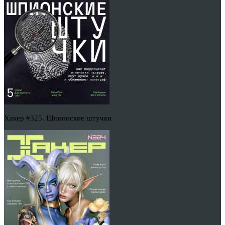
Хакер #325. Шпионские штучки