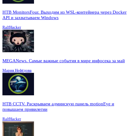
HTB MonitorsFour. Выходим из WSL-контейнера через Docker
API и захватываем Windows
RalfHacker
MEGANews. Cамые важные события в мире инфосека за май
Мария Нефёдова
HTB CCTV. Раскрываем админскую панель motionEye и
повышаем привилегии
RalfHacker