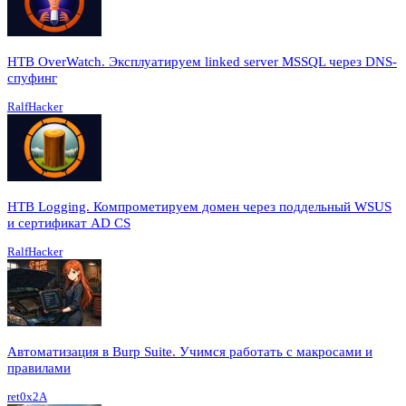
HTB OverWatch. Эксплуатируем linked server MSSQL через DNS-
спуфинг
RalfHacker
HTB Logging. Компрометируем домен через поддельный WSUS
и сертификат AD CS
RalfHacker
Автоматизация в Burp Suite. Учимся работать с макросами и
правилами
ret0x2A