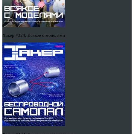
Хакер #324. Всякое с моделями