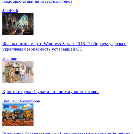
помощью атаки на известный текст
JaboHack
Жизнь после смерти Windows Server 2016. Разбираем угрозы и
укрепляем безопасность устаревшей ОС
aftertime
Крипта с нуля. Изучаем экосистему криптовалют
Валентин Холмогоров
Релокации. Разбираемся, как Linux-программа находит функцию