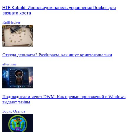
HTB Kobold. Используем панель управления Docker для
захвата хоста
RalfHacker
Откуда деньжата? Разбираем, как ищут криптокошельки
aftertime
Подглядываем через DWM. Как превью приложений в Windows
выдают тайны
Борис Осепов