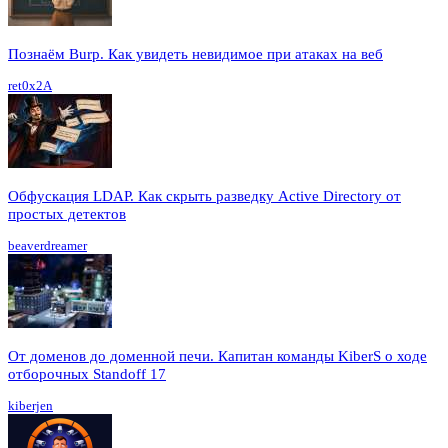
Познаём Burp. Как увидеть невидимое при атаках на веб
ret0x2A
Обфускация LDAP. Как скрыть разведку Active Directory от
простых детектов
beaverdreamer
От доменов до доменной печи. Капитан команды KiberS о ходе
отборочных Standoff 17
kiberjen