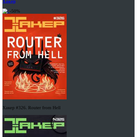
Хакер
-50%
Хакер #326. Router from Hell