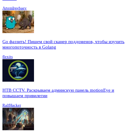
ArtemIrgebaev
Go фаззить! Пишем свой сканер поддоменов, чтобы изучить
многопоточность в Golang
flexits
HTB CCTV. Раскрываем админскую панель motionEye и
повышаем привилегии
RalfHacker