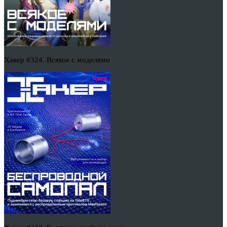
Хакер #324. Всякое с моделями