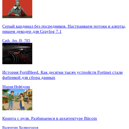
Серый кардинал без посредников. Настраиваем потоки и алерты,
пишем декодер для Graylog 7.1
Cath_Ars_IS_785
История FortiBleed. Как десятки тысяч устройств Fortinet стали
фабрикой для сбора данных
Мария Нефёдова
Крипта с нуля. Разбираемся в архитектуре Bitcoin
Валентин Холмогоров