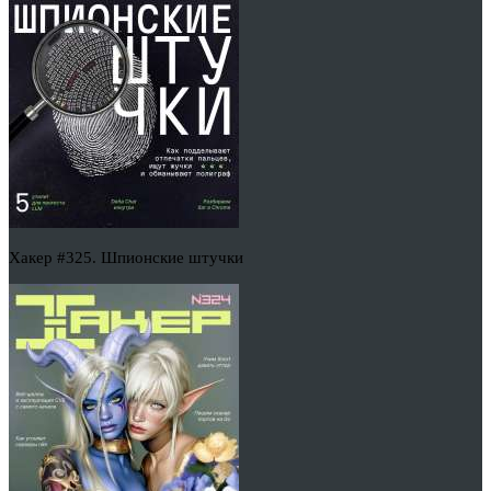
Хакер #325. Шпионские штучки