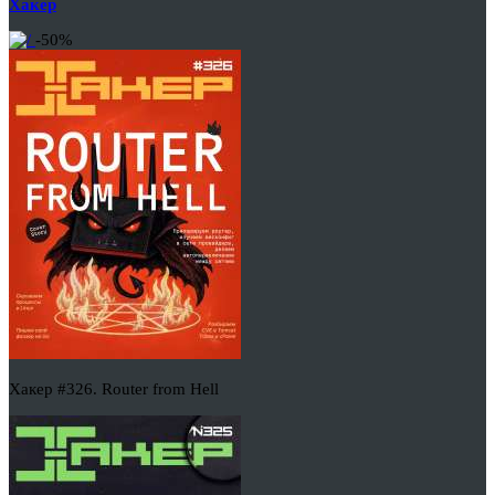
Хакер
-50%
Хакер #326. Router from Hell