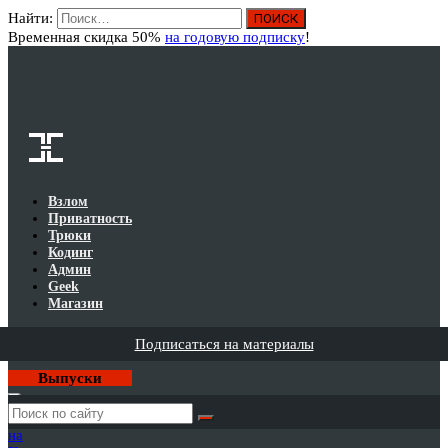
Найти:
Вход
Временная скидка 50%
на годовую подписку
!
Взлом
Приватность
Трюки
Кодинг
Админ
Geek
Магазин
Подписаться на материалы
Выпуски
Годовая
подписка
на