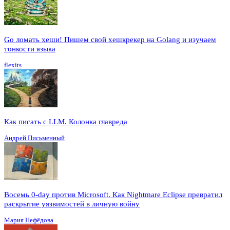
Go ломать хеши! Пишем свой хешкрекер на Golang и изучаем
тонкости языка
flexits
Как писать с LLM. Колонка главреда
Андрей Письменный
Восемь 0-day против Microsoft. Как Nightmare Eclipse превратил
раскрытие уязвимостей в личную войну
Мария Нефёдова