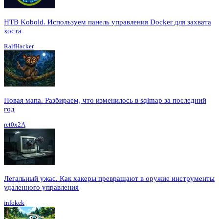
HTB Kobold. Используем панель управления Docker для захвата
хоста
RalfHacker
Новая мапа. Разбираем, что изменилось в sqlmap за последний
год
ret0x2A
Легальный ужас. Как хакеры превращают в оружие инструменты
удаленного управления
infokek