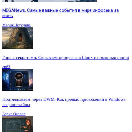
MEGANews. Cамые важные события в мире инфосека за
июнь
Мария Нефёдова
Гора с секретами. Скрываем процессы в Linux c помощью mount
cu63
Подглядываем через DWM. Как превью приложений в Windows
выдают тайны
Борис Осепов