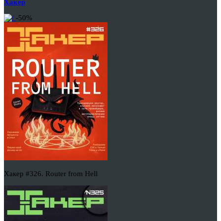
Хакер
-50%
Хакер #326. Router from Hell