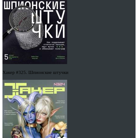
Хакер #325. Шпионские штучки