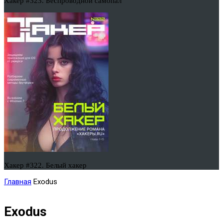
Хакер #323. Беспроводной самопал
Хакер #322. Белый хакер
Главная
Exodus
Exodus