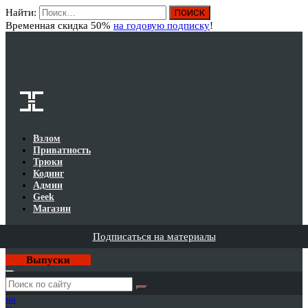
Найти:
Вход
Временная скидка 50%
на годовую подписку
!
Взлом
Приватность
Трюки
Кодинг
Админ
Geek
Магазин
Подписаться на материалы
Выпуски
Годовая
подписка
на