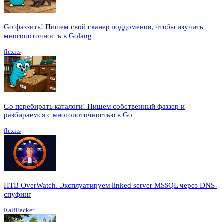
Go фаззить! Пишем свой сканер поддоменов, чтобы изучить
многопоточность в Golang
flexits
Go перебирать каталоги! Пишем собственный фаззер и
разбираемся с многопоточностью в Go
flexits
HTB OverWatch. Эксплуатируем linked server MSSQL через DNS-
спуфинг
RalfHacker