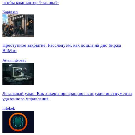
чтобы компьютер ✨засиял✨
Kapinsen
Преступное закрытие. Расследуем, как пошла на дно биржа
BitMart
ArtemIrgebaev
Легальный ужас. Как хакеры превращают в оружие инструменты
удаленного управления
infokek