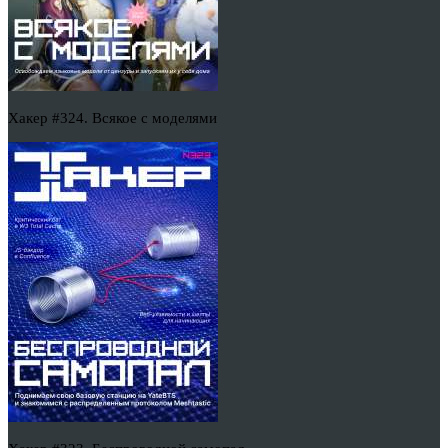
Хакер #324. Всякое с моделями