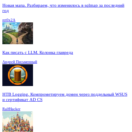
Новая мапа. Разбираем, что изменилось в sqlmap за последний
год
ret0x2A
Как писать с LLM. Колонка главреда
Андрей Письменный
HTB Logging. Компрометируем домен через поддельный WSUS
и сертификат AD CS
RalfHacker