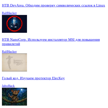
HTB DevArea. Обходим проверку символических ссылок в Linux
RalfHacker
HTB NanoCorp. Используем инсталлятор MSI для повышения
привилегий
RalfHacker
Голый код. Изучаем протектор ElecKey
JaboHack