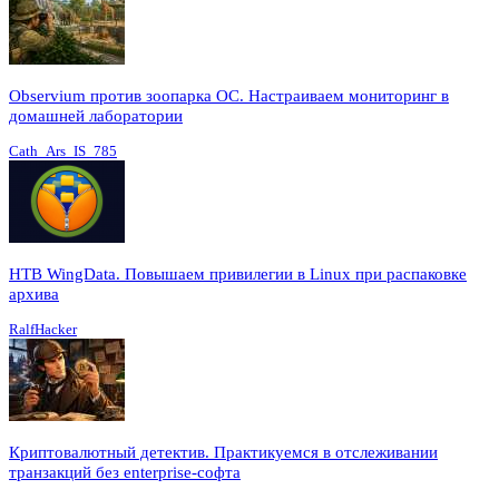
Observium против зоопарка ОС. Настраиваем мониторинг в
домашней лаборатории
Cath_Ars_IS_785
HTB WingData. Повышаем привилегии в Linux при распаковке
архива
RalfHacker
Криптовалютный детектив. Практикуемся в отслеживании
транзакций без enterprise-софта