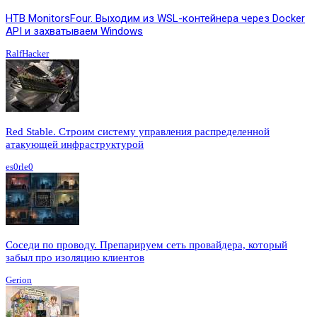
HTB MonitorsFour. Выходим из WSL-контейнера через Docker
API и захватываем Windows
RalfHacker
Red Stable. Строим систему управления распределенной
атакующей инфраструктурой
es0rle0
Соседи по проводу. Препарируем сеть провайдера, который
забыл про изоляцию клиентов
Gerion