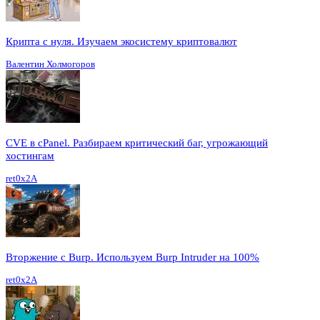
Крипта с нуля. Изучаем экосистему криптовалют
Валентин Холмогоров
CVE в cPanel. Разбираем критический баг, угрожающий
хостингам
ret0x2A
Вторжение с Burp. Используем Burp Intruder на 100%
ret0x2A