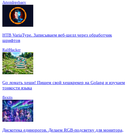
ArtemIrgebaev
HTB VariaType. Записываем веб-шелл через обработчик
шрифтов
RalfHacker
Go ломать хеши! Пишем свой хешкрекер на Golang и изучаем
тонкости языка
flexits
Дискотека единорогов. Делаем RGB-подсветку для монитора,