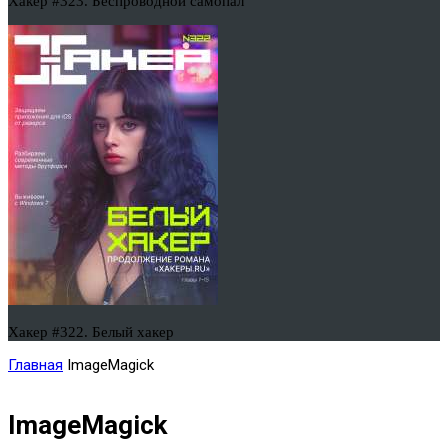
Хакер #323. Беспроводной самопал
Хакер #322. Белый хакер
Главная
ImageMagick
ImageMagick