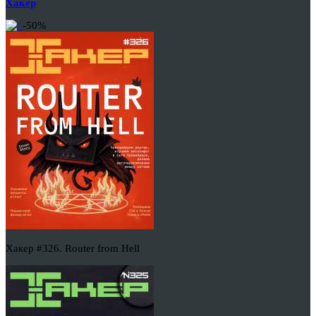
Хакер
-50%
Хакер #326. Router from Hell