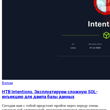
Взлом
HTB Intentions. Эксплуатируем сложную SQL-
инъекцию для дампа базы данных
Сегодня нам с тобой предстоит пройти через череду очень
сложных веб‑уязвимостей, проэксплуатировав двухступенчатую