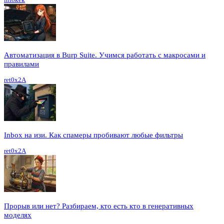
Автоматизация в Burp Suite. Учимся работать с макросами и
правилами
ret0x2A
Inbox на изи. Как спамеры пробивают любые фильтры
ret0x2A
Прорыв или нет? Разбираем, кто есть кто в генеративных
моделях