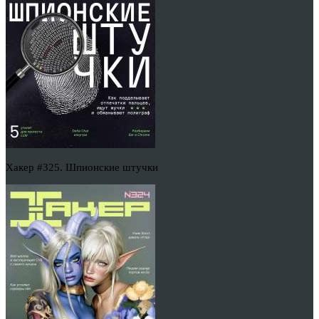
Хакер #325. Шпионские штучки