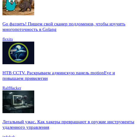
Go фаззить! Пишем свой сканер поддоменов, чтобы изучить
многопоточность в Golang
flexits
HTB CCTV. Раскрываем админскую панель motionEye и
повышаем привилегии
RalfHacker
Легальный ужас. Как хакеры превращают в оружие инструменты
удаленного управления
infokek