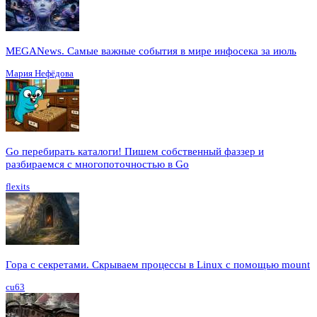
MEGANews. Cамые важные события в мире инфосека за июль
Мария Нефёдова
Go перебирать каталоги! Пишем собственный фаззер и
разбираемся с многопоточностью в Go
flexits
Гора с секретами. Скрываем процессы в Linux c помощью mount
cu63