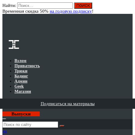
Найти:
Вход
Временная скидка 50%
на годовую подписку
!
Взлом
Приватность
Трюки
Кодинг
Админ
Geek
Магазин
Подписаться на материалы
Выпуски
Годовая
подписка
на