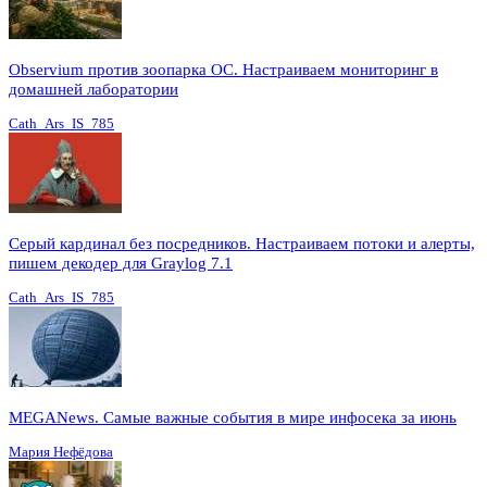
Observium против зоопарка ОС. Настраиваем мониторинг в
домашней лаборатории
Cath_Ars_IS_785
Серый кардинал без посредников. Настраиваем потоки и алерты,
пишем декодер для Graylog 7.1
Cath_Ars_IS_785
MEGANews. Cамые важные события в мире инфосека за июнь
Мария Нефёдова