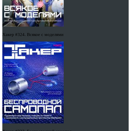
Хакер #324. Всякое с моделями