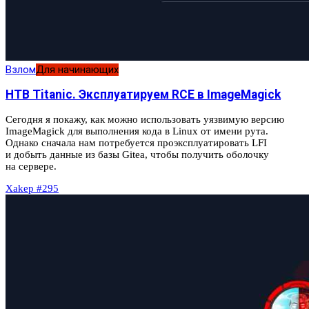
Взлом
Для начинающих
HTB Titanic. Эксплуатируем RCE в ImageMagick
Сегодня я покажу, как можно использовать уязвимую версию
ImageMagick для выполнения кода в Linux от имени рута.
Однако сначала нам потребуется проэксплуатировать LFI
и добыть данные из базы Gitea, чтобы получить оболочку
на сервере.
Xakep #295