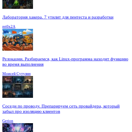
Лаборатория хакера. 7 утилит для пентеста и разработки
ret0x2A
Релокации. Разбираемся, как Linux-программа находит функцию
во время выполнения
Моисей Сутулин
Соседи по проводу. Препарируем сеть провайдера, который
забыл про изоляцию клиентов
Gerion