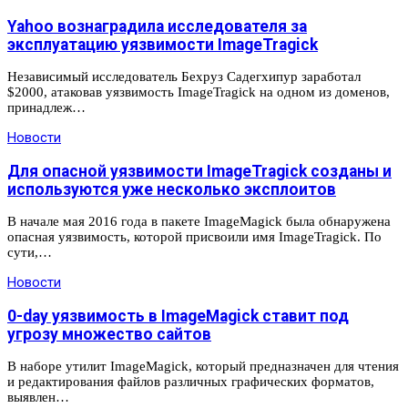
Yahoo вознаградила исследователя за
эксплуатацию уязвимости ImageTragick
Независимый исследователь Бехруз Садегхипур заработал
$2000, атаковав уязвимость ImageTragick на одном из доменов,
принадлеж…
Новости
Для опасной уязвимости ImageTragick созданы и
используются уже несколько эксплоитов
В начале мая 2016 года в пакете ImageMagick была обнаружена
опасная уязвимость, которой присвоили имя ImageTragick. По
сути,…
Новости
0-day уязвимость в ImageMagick ставит под
угрозу множество сайтов
В наборе утилит ImageMagick, который предназначен для чтения
и редактирования файлов различных графических форматов,
выявлен…