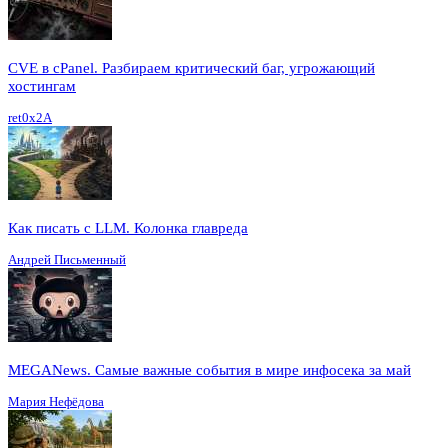
CVE в cPanel. Разбираем критический баг, угрожающий
хостингам
ret0x2A
Как писать с LLM. Колонка главреда
Андрей Письменный
MEGANews. Cамые важные события в мире инфосека за май
Мария Нефёдова