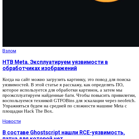
Взлом
HTB Meta. Эксплуатируем уязвимости в
обработчиках изображений
Когда на сайт можно загрузить картинку, это повод для поиска
уязвимостей. В этой статье я расскажу, как определять ПО,
которое используется для обработки картинок, а затем мы
проэксплуатируем найденные баги. Чтобы повысить привилегии,
воспользуемся техникой GTFOBins для эскалации через neofetch.
Упражняться будем на средней по сложности машине Meta с
площадки Hack The Box.
Новости
В составе Ghostscript нашли RCE-уязвимость,
патча для которой нет