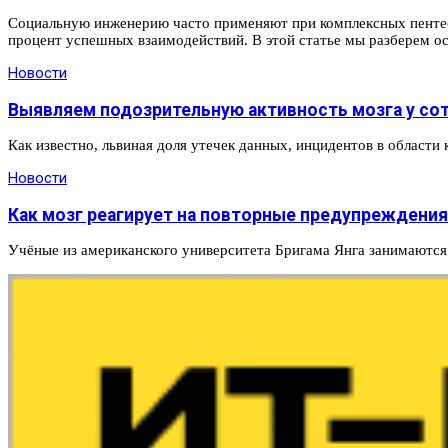
Социальную инженерию часто применяют при комплексных пентест
процент успешных взаимодействий. В этой статье мы разберем о
Новости
Выявляем подозрительную активность мозга у со
Как известно, львиная доля утечек данных, инцидентов в област
Новости
Как мозг реагирует на повторные предупреждения
Учёные из американского университета Бригама Янга занимаютс