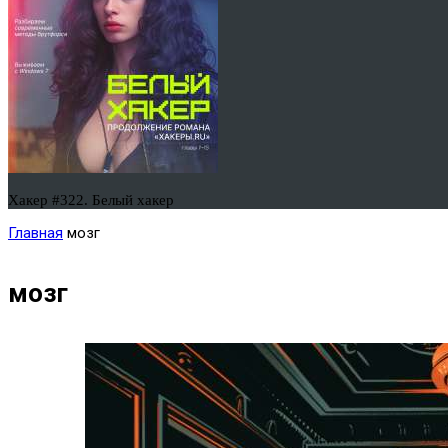
Хакер #322. Белый хакер
Главная
мозг
мозг