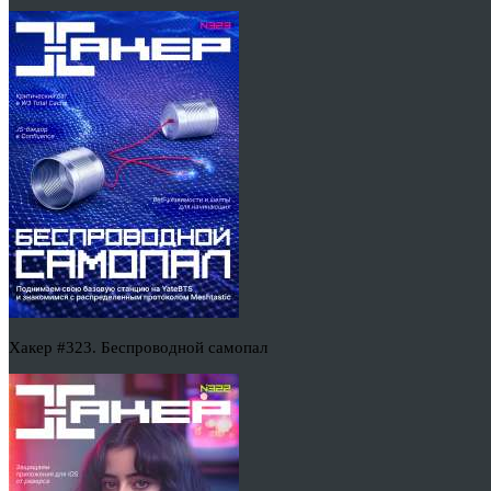
Хакер #323. Беспроводной самопал