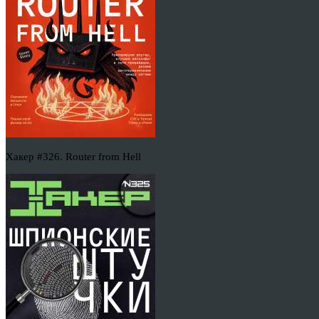
Хакер #326. Router from Hell