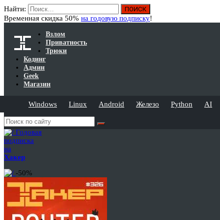
Найти:
Временная скидка 50%
на годовую подписку
!
Взлом
Приватность
Трюки
Кодинг
Админ
Geek
Магазин
Windows
Linux
Android
Железо
Python
AI
Годовая
подписка
на
Хакер
-50%