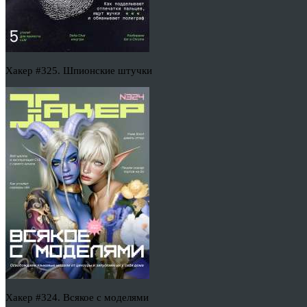
Хакер #325. Шпионские штучки
Хакер #324. Всякое с моделями