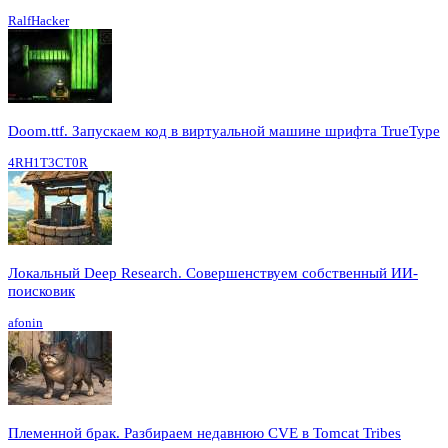
RalfHacker
Doom.ttf. Запускаем код в виртуальной машине шрифта TrueType
4RH1T3CT0R
Локальный Deep Research. Совершенствуем собственный ИИ-
поисковик
afonin
Племенной брак. Разбираем недавнюю CVE в Tomcat Tribes