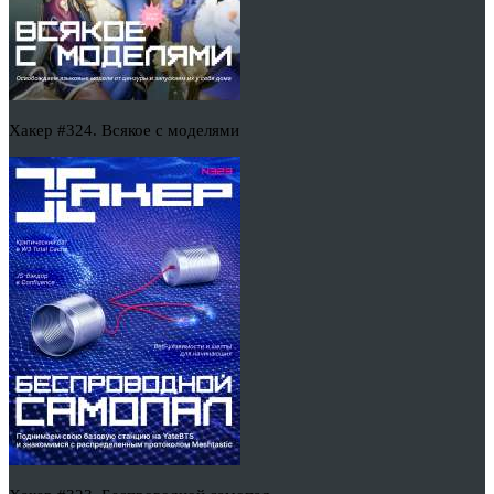
Хакер #324. Всякое с моделями