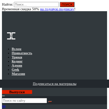
Найти:
Вход
Временная скидка 50%
на годовую подписку
!
Взлом
Приватность
Трюки
Кодинг
Админ
Geek
Магазин
Подписаться на материалы
Выпуски
Годовая
подписка
на