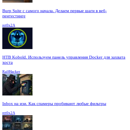
Burp Suite с самого начала. Делаем первые шаги в веб-
пентестинге
ret0x2A
HTB Kobold. Используем панель управления Docker для захвата
хоста
RalfHacker
Inbox на изи. Как спамеры пробивают любые фильтры
ret0x2A