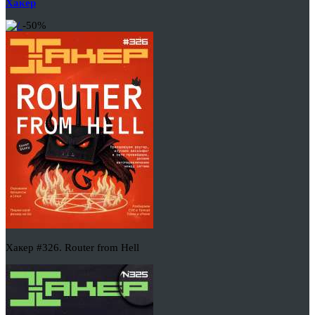
Хакер
-50%
Хакер #326. Router from Hell