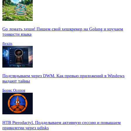
Go ломать хеши! Пишем свой хешкрекер на Golang и изучаем
тонкости языка
flexits
Подглядываем через DWM. Как превью приложений в Windows
выдают тайны
Борис Осепов
HTB Pterodactyl. Подделываем активную сессию и повышаем
привилегии через udisks