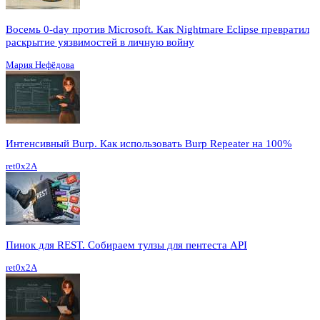
Восемь 0-day против Microsoft. Как Nightmare Eclipse превратил
раскрытие уязвимостей в личную войну
Мария Нефёдова
Интенсивный Burp. Как использовать Burp Repeater на 100%
ret0x2A
Пинок для REST. Собираем тулзы для пентеста API
ret0x2A