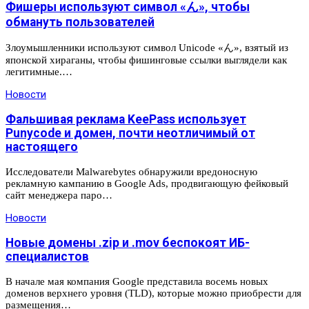
Фишеры используют символ «ん», чтобы
обмануть пользователей
Злоумышленники используют символ Unicode «ん», взятый из
японской хираганы, чтобы фишинговые ссылки выглядели как
легитимные.…
Новости
Фальшивая реклама KeePass использует
Punycode и домен, почти неотличимый от
настоящего
Исследователи Malwarebytes обнаружили вредоносную
рекламную кампанию в Google Ads, продвигающую фейковый
сайт менеджера паро…
Новости
Новые домены .zip и .mov беспокоят ИБ-
специалистов
В начале мая компания Google представила восемь новых
доменов верхнего уровня (TLD), которые можно приобрести для
размещения…