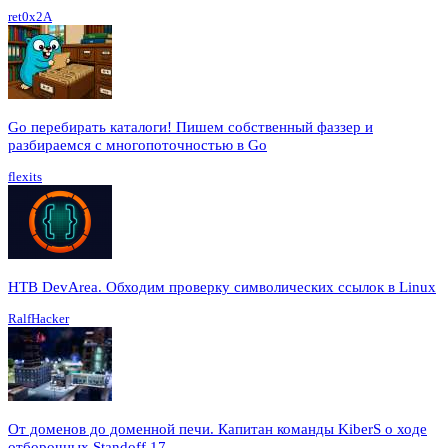
ret0x2A
Go перебирать каталоги! Пишем собственный фаззер и
разбираемся с многопоточностью в Go
flexits
HTB DevArea. Обходим проверку символических ссылок в Linux
RalfHacker
От доменов до доменной печи. Капитан команды KiberS о ходе
отборочных Standoff 17