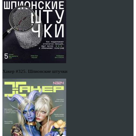
Хакер #325. Шпионские штучки