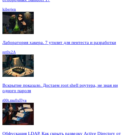
kiberjen
Лаборатория хакера. 7 утилит для пентеста и разработки
ret0x2A
Вскрытие показало. Достаем root shell роутера, не зная ни
одного пароля
r00t.mu0xFlya
Обфускация LDAP. Как скрыть разведку Active Directory от