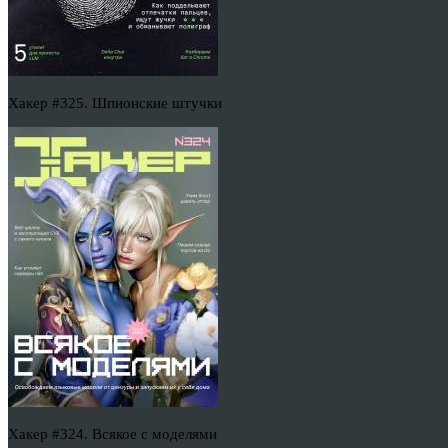
Хакер #325. Шпионские штучки
Хакер #324. Всякое с моделями