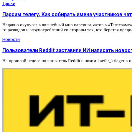
Трюки
Парсим телегу. Как собирать имена участников чат
Не­дав­но оку­нул­ся в вол­шебный мир пар­синга чатов в «Телег­раме»
го раз­водов и зло­упот­ребле­ний со сто­роны тех, кто берет­ся пре­д
Новости
Пользователи Reddit заставили ИИ написать новос
На прошлой неделе пользователь Reddit с ником kaefer_kriegerin