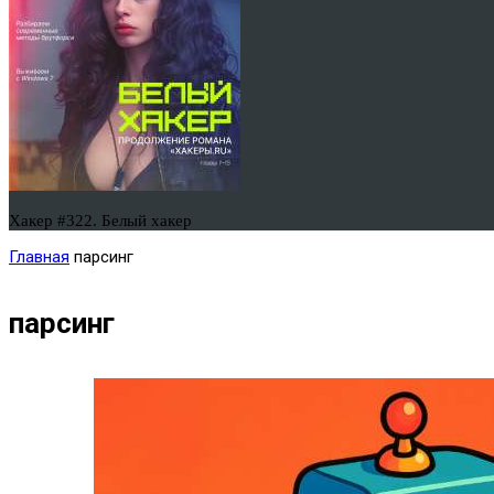
Хакер #322. Белый хакер
Главная
парсинг
парсинг