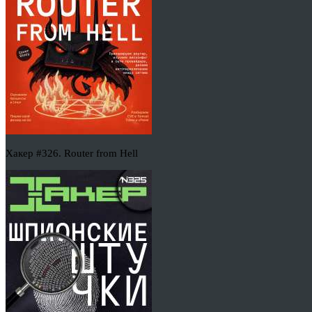
Хакер #326. Router from Hell