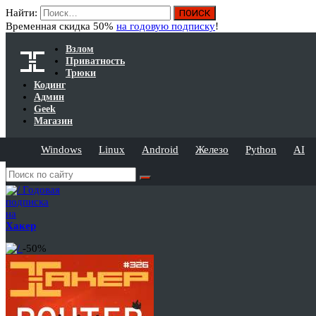
Найти:
Временная скидка 50%
на годовую подписку
!
Взлом
Приватность
Трюки
Кодинг
Админ
Geek
Магазин
Windows
Linux
Android
Железо
Python
AI
Годовая
подписка
на
Хакер
-50%