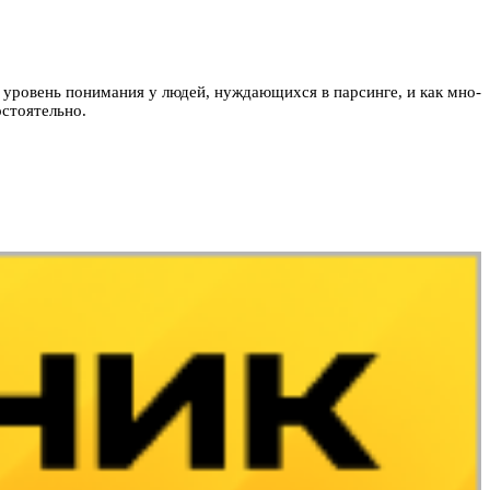
ий уро­вень понима­ния у людей, нуж­дающих­ся в пар­синге, и как мно­
с­тоятель­но.