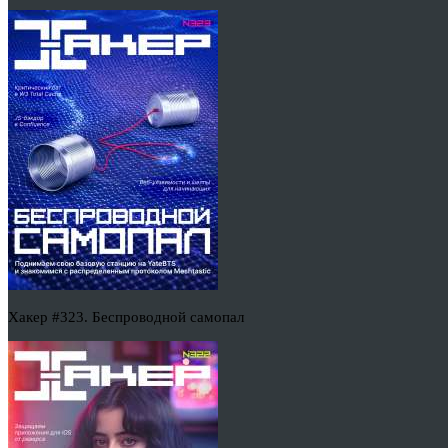
Хакер #323. Беспроводной самопал