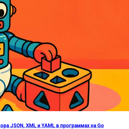
ора JSON, XML и YAML в программах на Go