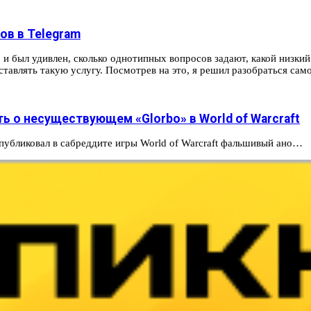
ов в Telegram
 и был удив­лен, сколь­ко одно­тип­ных воп­росов зада­ют, какой низ­к
ос­тавлять такую услу­гу. Пос­мотрев на это, я решил разоб­рать­ся само
ть о несуществующем «Glorbo» в World of Warcraft
 опубликовал в сабреддите игры World of Warcraft фальшивый ано…