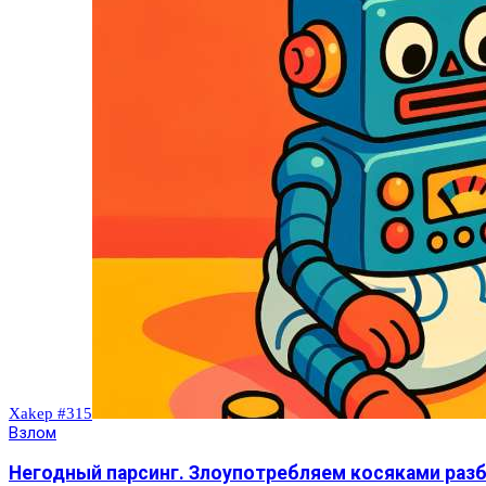
Xakep #315
Взлом
Негодный парсинг. Злоупотребляем косяками разб