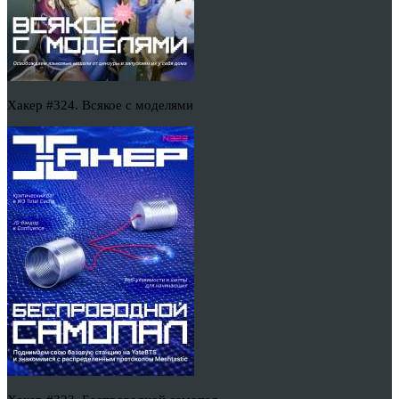
Хакер #324. Всякое с моделями