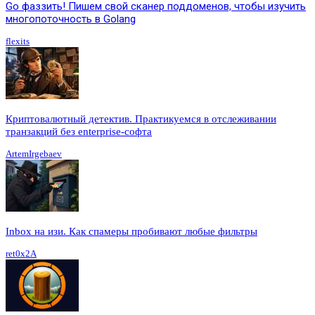
Go фаззить! Пишем свой сканер поддоменов, чтобы изучить
многопоточность в Golang
flexits
Криптовалютный детектив. Практикуемся в отслеживании
транзакций без enterprise-софта
ArtemIrgebaev
Inbox на изи. Как спамеры пробивают любые фильтры
ret0x2A