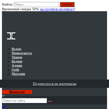
Найти:
Вход
Временная скидка 50%
на годовую подписку
!
Взлом
Приватность
Трюки
Кодинг
Админ
Geek
Магазин
Подписаться на материалы
Выпуски
Годовая
подписка
на