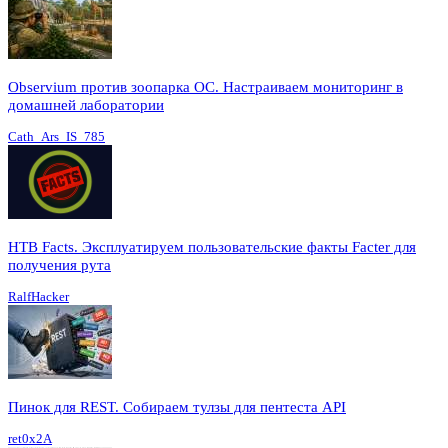
Observium против зоопарка ОС. Настраиваем мониторинг в
домашней лаборатории
Cath_Ars_IS_785
HTB Facts. Эксплуатируем пользовательские факты Facter для
получения рута
RalfHacker
Пинок для REST. Собираем тулзы для пентеста API
ret0x2A