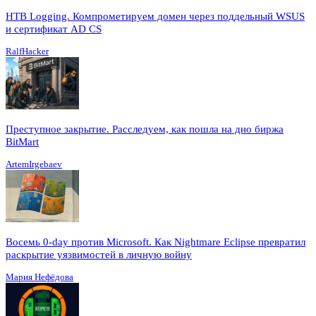
HTB Logging. Компрометируем домен через поддельный WSUS
и сертификат AD CS
RalfHacker
Преступное закрытие. Расследуем, как пошла на дно биржа
BitMart
ArtemIrgebaev
Восемь 0-day против Microsoft. Как Nightmare Eclipse превратил
раскрытие уязвимостей в личную войну
Мария Нефёдова