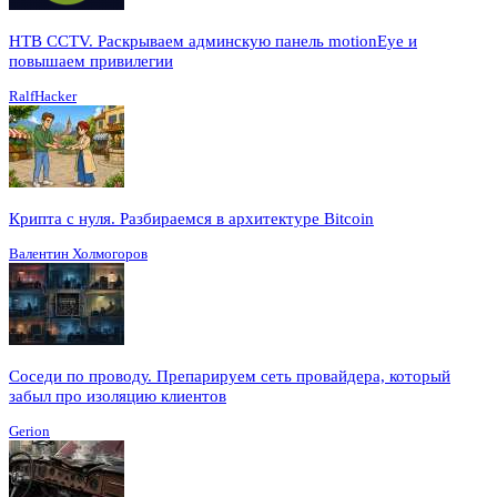
HTB CCTV. Раскрываем админскую панель motionEye и
повышаем привилегии
RalfHacker
Крипта с нуля. Разбираемся в архитектуре Bitcoin
Валентин Холмогоров
Соседи по проводу. Препарируем сеть провайдера, который
забыл про изоляцию клиентов
Gerion