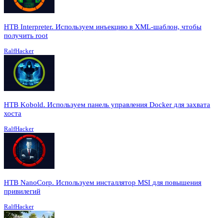
HTB Interpreter. Используем инъекцию в XML-шаблон, чтобы
получить root
RalfHacker
HTB Kobold. Используем панель управления Docker для захвата
хоста
RalfHacker
HTB NanoCorp. Используем инсталлятор MSI для повышения
привилегий
RalfHacker