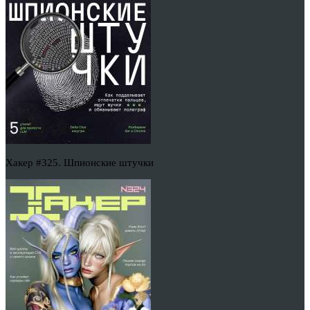
Хакер #325. Шпионские штучки