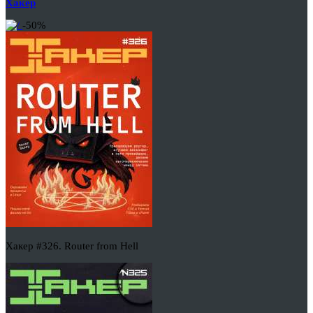
Хакер
-50%
Хакер #326. Router from Hell