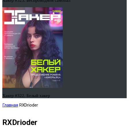
Хакер #323. Беспроводной самопал
Хакер #322. Белый хакер
Главная
RXDrioder
RXDrioder