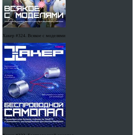
Хакер #324. Всякое с моделями