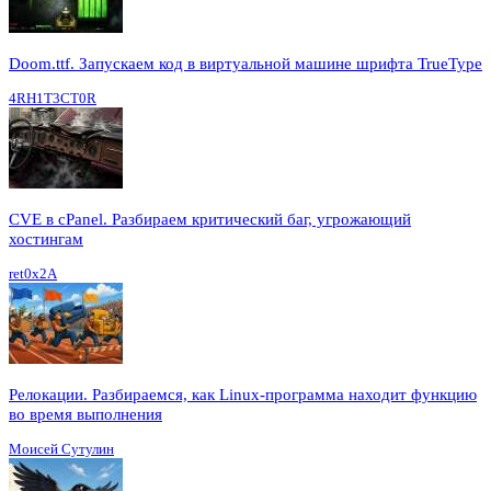
Doom.ttf. Запускаем код в виртуальной машине шрифта TrueType
4RH1T3CT0R
CVE в cPanel. Разбираем критический баг, угрожающий
хостингам
ret0x2A
Релокации. Разбираемся, как Linux-программа находит функцию
во время выполнения
Моисей Сутулин