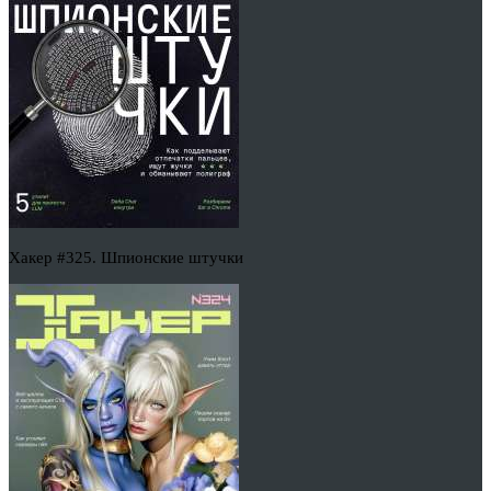
Хакер #325. Шпионские штучки