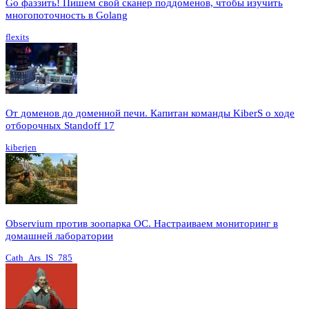
Go фаззить! Пишем свой сканер поддоменов, чтобы изучить
многопоточность в Golang
flexits
От доменов до доменной печи. Капитан команды KiberS о ходе
отборочных Standoff 17
kiberjen
Observium против зоопарка ОС. Настраиваем мониторинг в
домашней лаборатории
Cath_Ars_IS_785