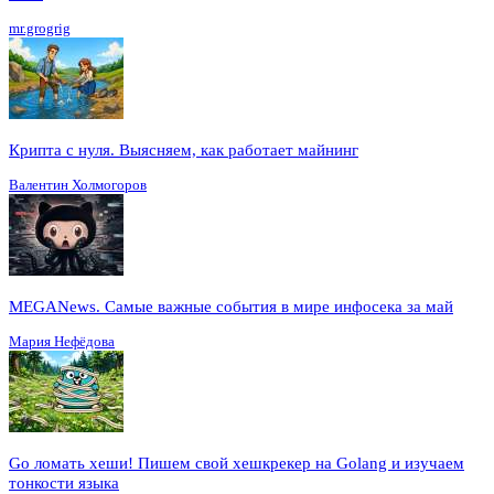
mr.grogrig
Крипта с нуля. Выясняем, как работает майнинг
Валентин Холмогоров
MEGANews. Cамые важные события в мире инфосека за май
Мария Нефёдова
Go ломать хеши! Пишем свой хешкрекер на Golang и изучаем
тонкости языка