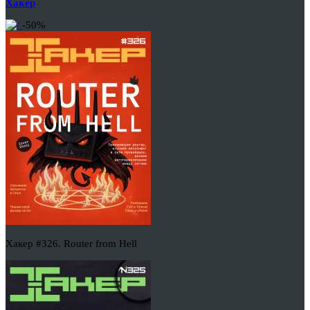
Хакер
-50%
Хакер #326. Router from Hell