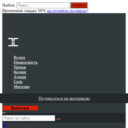
Найти:
Вход
Временная скидка 50%
на годовую подписку
!
Взлом
Приватность
Трюки
Кодинг
Админ
Geek
Магазин
Подписаться на материалы
Выпуски
Годовая
подписка
на