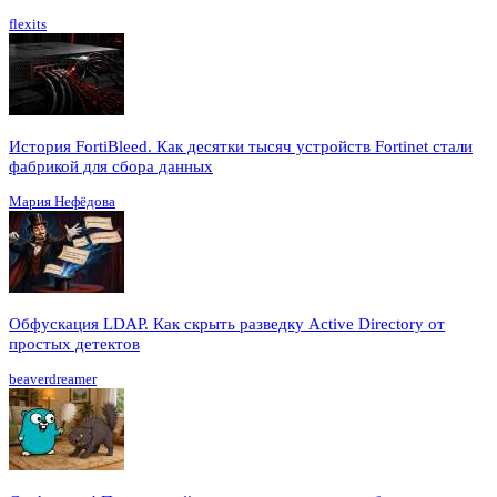
flexits
История FortiBleed. Как десятки тысяч устройств Fortinet стали
фабрикой для сбора данных
Мария Нефёдова
Обфускация LDAP. Как скрыть разведку Active Directory от
простых детектов
beaverdreamer