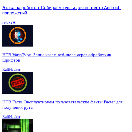
Атака на роботов. Собираем тулзы для пентеста Android-
приложений
ret0x2A
HTB VariaType. Записываем веб-шелл через обработчик
шрифтов
RalfHacker
HTB Facts. Эксплуатируем пользовательские факты Facter для
получения рута
RalfHacker