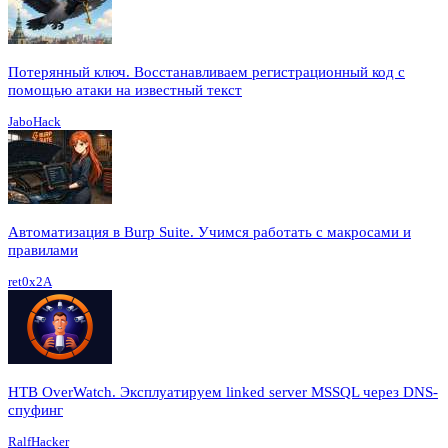
Потерянный ключ. Восстанавливаем регистрационный код с
помощью атаки на известный текст
JaboHack
Автоматизация в Burp Suite. Учимся работать с макросами и
правилами
ret0x2A
HTB OverWatch. Эксплуатируем linked server MSSQL через DNS-
спуфинг
RalfHacker