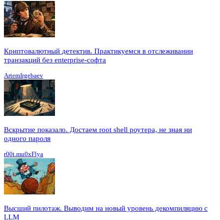
Криптовалютный детектив. Практикуемся в отслеживании
транзакций без enterprise-софта
ArtemIrgebaev
Вскрытие показало. Достаем root shell роутера, не зная ни
одного пароля
r00t.mu0xFlya
Высший пилотаж. Выводим на новый уровень декомпиляцию с
LLM