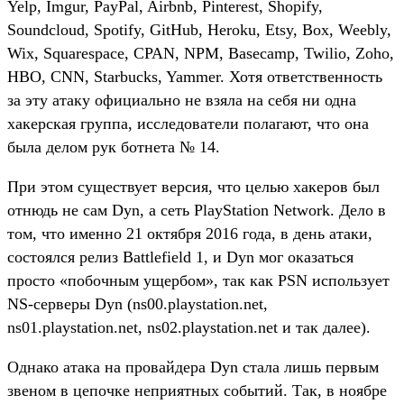
Yelp, Imgur, PayPal, Airbnb, Pinterest, Shopify,
Soundcloud, Spotify, GitHub, Heroku, Etsy, Box, Weebly,
Wix, Squarespace, CPAN, NPM, Basecamp, Twilio, Zoho,
HBO, CNN, Starbucks, Yammer. Хотя ответственность
за эту атаку официально не взяла на себя ни одна
хакерская группа, исследователи полагают, что она
была делом рук ботнета № 14.
При этом существует версия, что целью хакеров был
отнюдь не сам Dyn, а сеть PlayStation Network. Дело в
том, что именно 21 октября 2016 года, в день атаки,
состоялся релиз Battlefield 1, и Dyn мог оказаться
просто «побочным ущербом», так как PSN использует
NS-серверы Dyn (ns00.playstation.net,
ns01.playstation.net, ns02.playstation.net и так далее).
Однако атака на провайдера Dyn стала лишь первым
звеном в цепочке неприятных событий. Так, в ноябре