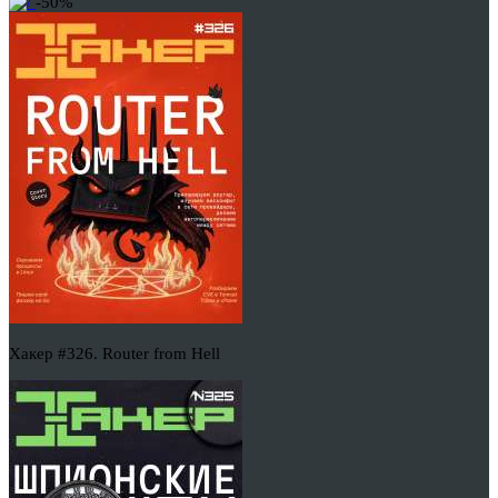
-50%
Хакер #326. Router from Hell