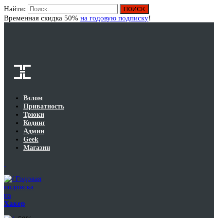
Найти:
Вход
Временная скидка 50%
на годовую подписку
!
Взлом
Приватность
Трюки
Кодинг
Админ
Geek
Магазин
Годовая
подписка
на
Хакер