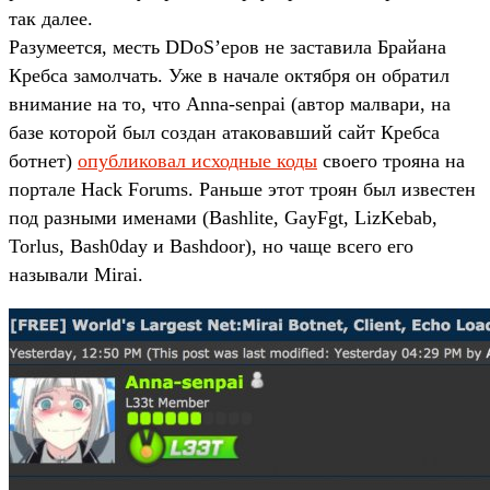
так далее.
Разумеется, месть DDoS’еров не заставила Брайана
Кребса замолчать. Уже в начале октября он обратил
внимание на то, что Anna-senpai (автор малвари, на
базе которой был создан атаковавший сайт Кребса
ботнет)
опубликовал исходные коды
своего трояна на
портале Hack Forums. Раньше этот троян был известен
под разными именами (Bashlite, GayFgt, LizKebab,
Torlus, Bash0day и Bashdoor), но чаще всего его
называли Mirai.