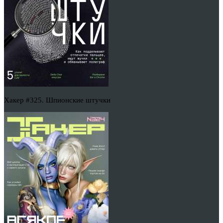
Хакер #325. Шпионские штучки