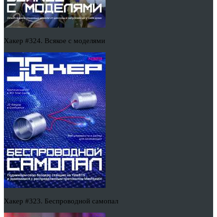
Хакер #324. Всякое с моделями
Хакер #323. Беспроводной самопал