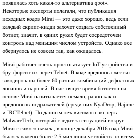
появилась хоть какая-то альтернатива qbot».
Некоторые эксперты полагали, что публикация
исходных кодов Mirai — это даже хорошо, ведь если
каждый скрипт-кидди захочет создать собственный
ботнет, значит, в одних руках будет сосредоточен
контроль над меньшим числом устройств. Однако все
обернулось не совсем так, как ожидалось.
Mirai работает очень просто: атакует IoT-устройства и
брутфорсит их через Telnet. В коде вредоноса жестко
закодированы более 60 разных комбинаций дефолтных
логинов и паролей. В настоящее время ботнетов на
основе Mirai начитывается немало, равно как и
вредоносов-подражателей (среди них NyaDrop, Hajime
и IRCTelnet). По данным независимого эксперта
MalwareTech, который следит за ситуацией вокруг
Mirai с самого начала, в конце декабря 2016 года Mirai
было заражено более 2,5 миллиона устройств по всему