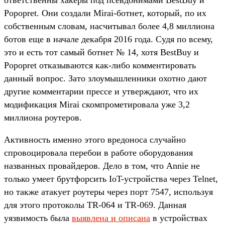
ответственны хакеры под псевдонимами BestBuy и
Popopret. Они создали Mirai-ботнет, который, по их
собственным словам, насчитывал более 4,8 миллиона
ботов еще в начале декабря 2016 года. Судя по всему,
это и есть тот самый ботнет № 14, хотя BestBuy и
Popopret отказываются как-либо комментировать
данный вопрос. Зато злоумышленники охотно дают
другие комментарии прессе и утверждают, что их
модификация Mirai скомпрометировала уже 3,2
миллиона роутеров.
Активность именно этого вредоноса случайно
спровоцировала перебои в работе оборудования
названных провайдеров. Дело в том, что Annie не
только умеет брутфорсить IoT-устройства через Telnet,
но также атакует роутеры через порт 7547, используя
для этого протоколы TR-064 и TR-069. Данная
уязвимость была
выявлена и описана
в устройствах