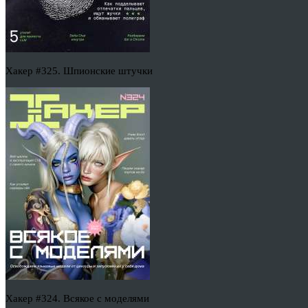
Хакер #325. Шпионские штучки
Хакер #324. Всякое с моделями