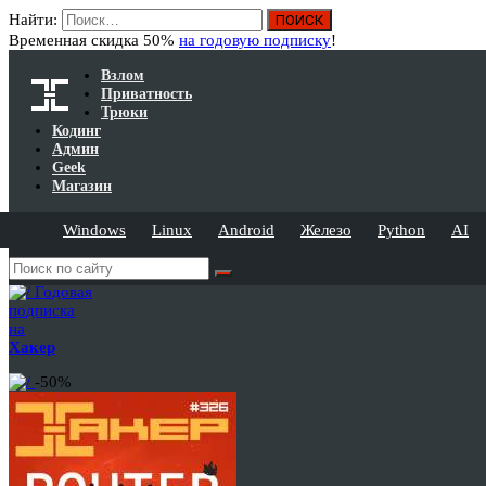
Найти:
Временная скидка 50%
на годовую подписку
!
Взлом
Приватность
Трюки
Кодинг
Админ
Geek
Магазин
Windows
Linux
Android
Железо
Python
AI
Годовая
подписка
на
Хакер
-50%