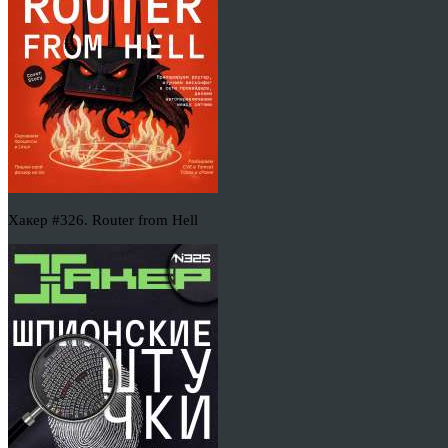
Хакер #326. Router from Hell