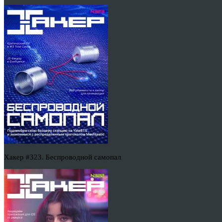
Хакер #323. Беспроводной самопал