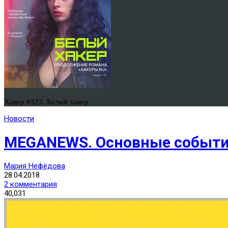
Хакер #322. Белый хакер
Новости
MEGANEWS. Основные событи
Мария Нефёдова
28.04.2018
2 комментария
40,031