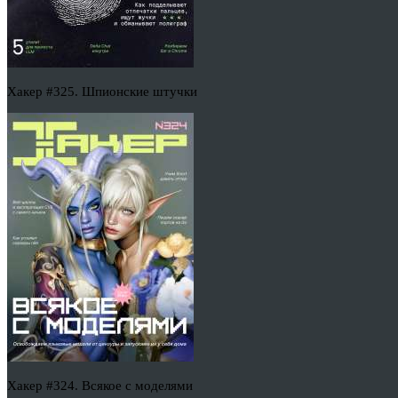
Хакер #325. Шпионские штучки
Хакер #324. Всякое с моделями