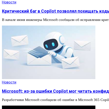
Новости
Критический баг в Copilot позволял похищать ко
В начале июня инженеры Microsoft сообщали об исправлении кри
Новости
Microsoft: из-за ошибки Copilot мог читать конф
Разработчики Microsoft сообщили об ошибке в Microsoft 365 Copi