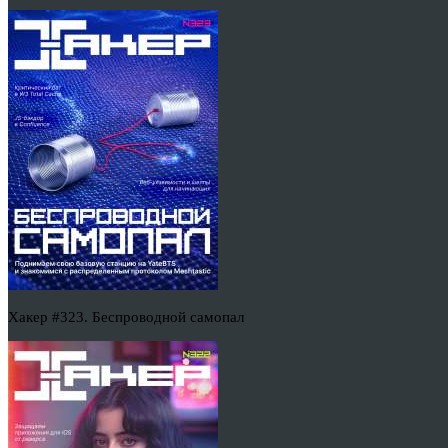
Хакер #323. Беспроводной самопал