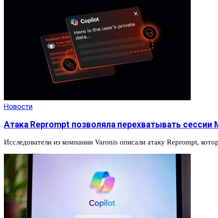
Новости
Атака Reprompt позволяла перехватывать сессии M
Исследователи из компании Varonis описали атаку Reprompt, кот