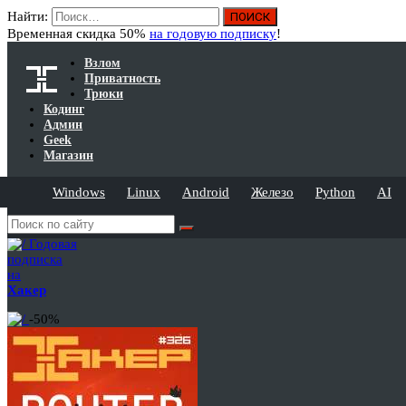
Найти:
Временная скидка 50%
на годовую подписку
!
Взлом
Приватность
Трюки
Кодинг
Админ
Geek
Магазин
Windows
Linux
Android
Железо
Python
AI
Годовая
подписка
на
Хакер
-50%