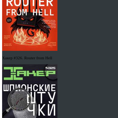
Хакер #326. Router from Hell