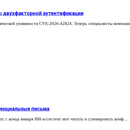
ды двухфакторной аутентификации
тической уязвимости CVE-2026-42824. Теперь специалисты компан
иденциальные письма
lot: с конца января ИИ-ассистент мог читать и суммировать конф…