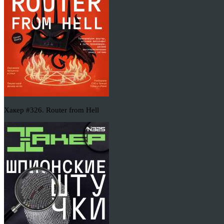
Хакер #326. Router from Hell