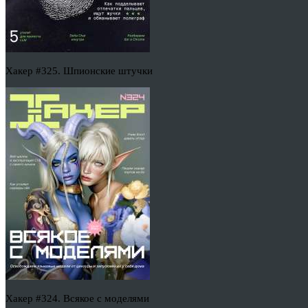
Хакер #325. Шпионские штучки
Хакер #324. Всякое с моделями