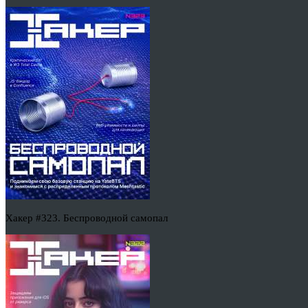
Хакер #323. Беспроводной самопал