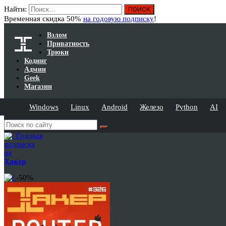
Найти:
Временная скидка 50%
на годовую подписку
!
Взлом
Приватность
Трюки
Кодинг
Админ
Geek
Магазин
Windows
Linux
Android
Железо
Python
AI
Годовая
подписка
на
Хакер
-50%