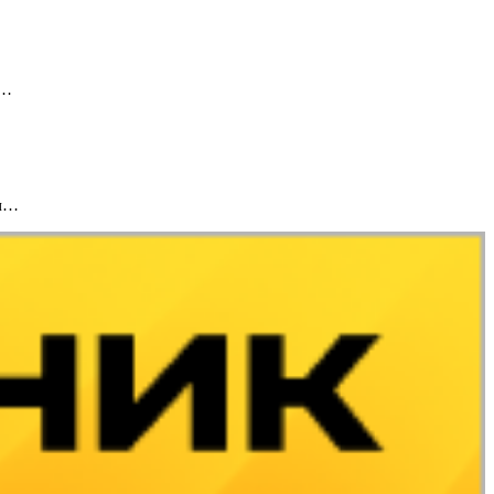
о…
он…