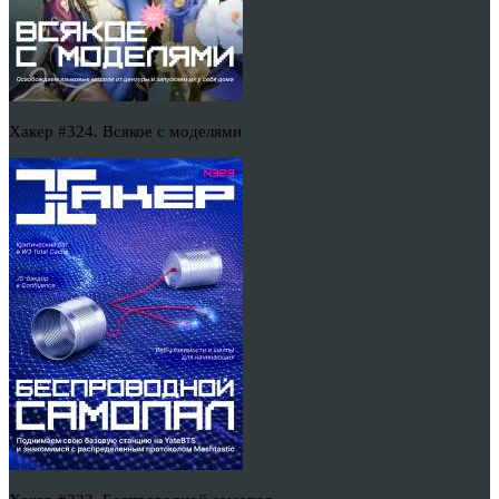
Хакер #324. Всякое с моделями