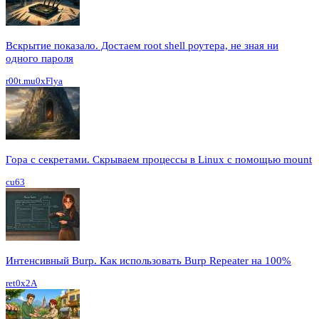
Вскрытие показало. Достаем root shell роутера, не зная ни
одного пароля
r00t.mu0xFlya
Гора с секретами. Скрываем процессы в Linux c помощью mount
cu63
Интенсивный Burp. Как использовать Burp Repeater на 100%
ret0x2A