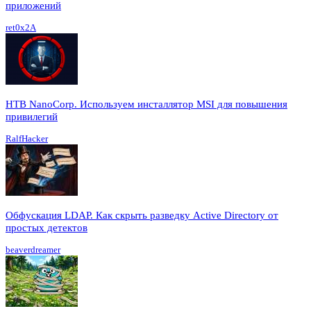
приложений
ret0x2A
HTB NanoCorp. Используем инсталлятор MSI для повышения
привилегий
RalfHacker
Обфускация LDAP. Как скрыть разведку Active Directory от
простых детектов
beaverdreamer