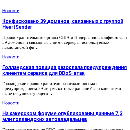
Новости
Конфисковано 39 доменов, связанных с группой
HeartSender
Правоохранительные органы США и Нидерландов конфисковали
39 доменов и связанные с ними серверы, используемые
пакистанской фи…
Новости
Голландская полиция разослала предупреждения
клиентам сервиса для DDoS-атак
Голландские правоохранители разослали письма с
предупреждением 29 лицам, которые раньше были клиентами
ныне несуществующего …
Новости
На хакерском форуме опубликованы данные 7,3
млн голландских автовладельцев
Голландская компания RDC, предоставляющая автовладельцам