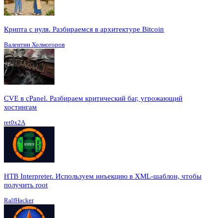
Крипта с нуля. Разбираемся в архитектуре Bitcoin
Валентин Холмогоров
CVE в cPanel. Разбираем критический баг, угрожающий
хостингам
ret0x2A
HTB Interpreter. Используем инъекцию в XML-шаблон, чтобы
получить root
RalfHacker