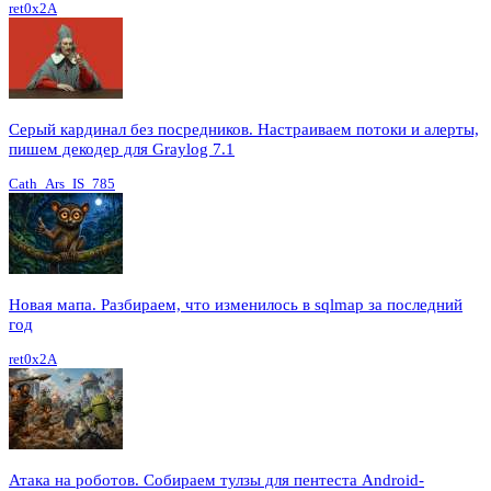
ret0x2A
Серый кардинал без посредников. Настраиваем потоки и алерты,
пишем декодер для Graylog 7.1
Cath_Ars_IS_785
Новая мапа. Разбираем, что изменилось в sqlmap за последний
год
ret0x2A
Атака на роботов. Собираем тулзы для пентеста Android-