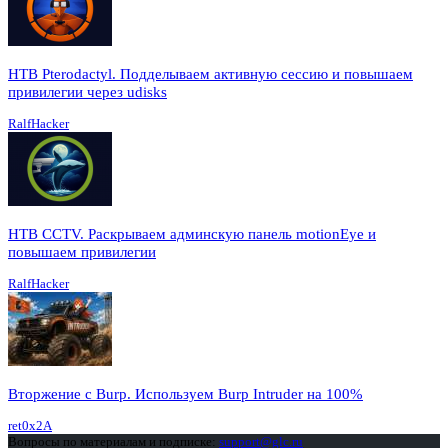
HTB Pterodactyl. Подделываем активную сессию и повышаем
привилегии через udisks
RalfHacker
HTB CCTV. Раскрываем админскую панель motionEye и
повышаем привилегии
RalfHacker
Вторжение с Burp. Используем Burp Intruder на 100%
ret0x2A
Вопросы по материалам и подписке:
support@glc.ru