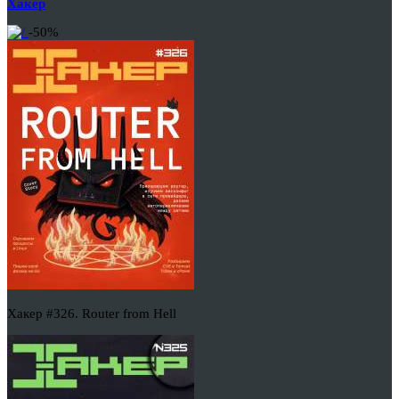
Хакер
-50%
Хакер #326. Router from Hell