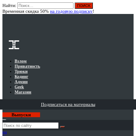
Найти:
Вход
Временная скидка 50%
на годовую подписку
!
Взлом
Приватность
Трюки
Кодинг
Админ
Geek
Магазин
Подписаться на материалы
Выпуски
Годовая
подписка
на