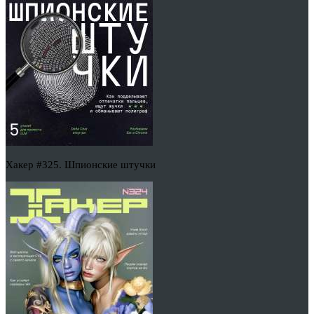
Хакер #325. Шпионские штучки