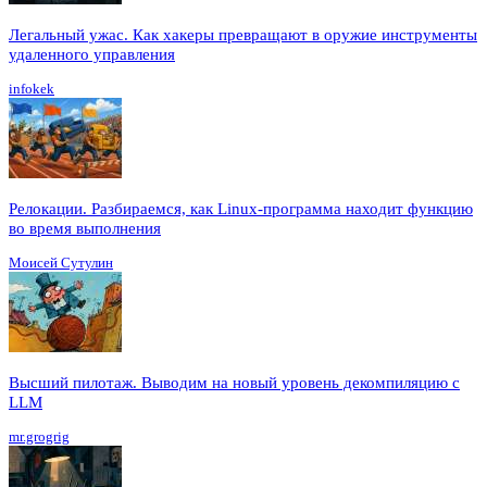
Легальный ужас. Как хакеры превращают в оружие инструменты
удаленного управления
infokek
Релокации. Разбираемся, как Linux-программа находит функцию
во время выполнения
Моисей Сутулин
Высший пилотаж. Выводим на новый уровень декомпиляцию с
LLM
mr.grogrig