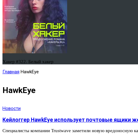
Хакер #322. Белый хакер
Главная
HawkEye
HawkEye
Новости
Кейлоггер HawkEye использует почтовые ящики ж
Специалисты компании Trustwave заметили новую вредоносную 