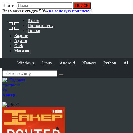
Найти:
Временная скидка 50%
на годовую подписку
!
Взлом
Приватность
Трюки
Кодинг
Админ
Geek
Магазин
Windows
Linux
Android
Железо
Python
AI
Годовая
подписка
на
Хакер
-50%