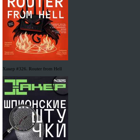
Хакер #326. Router from Hell