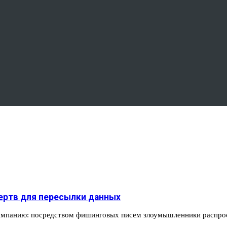
ертв для пересылки данных
кампанию: посредством фишинговых писем злоумышленники распр