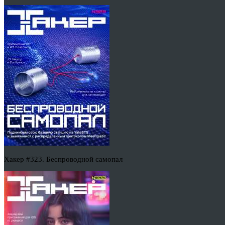
Хакер #323. Беспроводной самопал