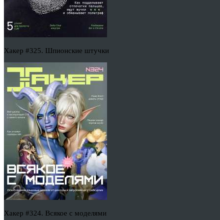
Хакер #325. Шпионские штучки
Хакер #324. Всякое с моделями