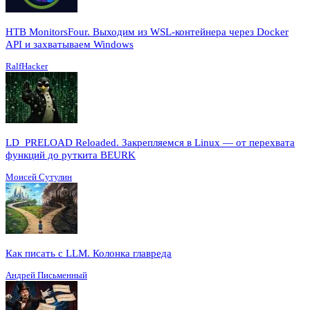
HTB MonitorsFour. Выходим из WSL-контейнера через Docker
API и захватываем Windows
RalfHacker
LD_PRELOAD Reloaded. Закрепляемся в Linux — от перехвата
функций до руткита BEURK
Моисей Сутулин
Как писать с LLM. Колонка главреда
Андрей Письменный