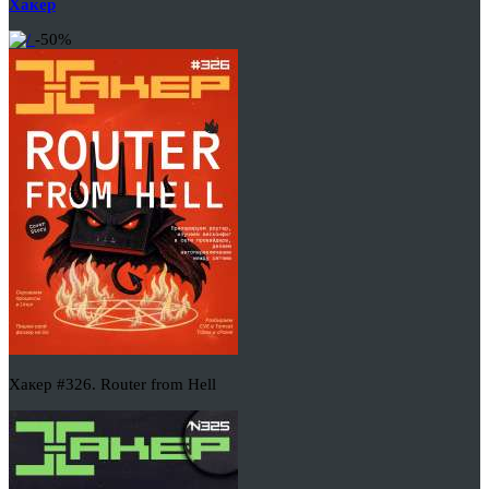
Хакер
-50%
Хакер #326. Router from Hell