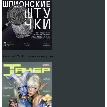
Хакер #325. Шпионские штучки