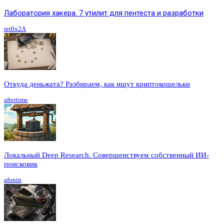
Лаборатория хакера. 7 утилит для пентеста и разработки
ret0x2A
Откуда деньжата? Разбираем, как ищут криптокошельки
aftertime
Локальный Deep Research. Совершенствуем собственный ИИ-
поисковик
afonin