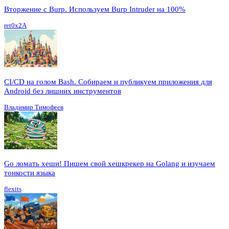
Вторжение с Burp. Используем Burp Intruder на 100%
ret0x2A
CI/CD на голом Bash. Собираем и публикуем приложения для
Android без лишних инструментов
Владимир Тимофеев
Go ломать хеши! Пишем свой хешкрекер на Golang и изучаем
тонкости языка
flexits