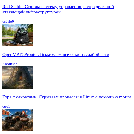
Red Stable. Строим систему управления распределенной
атакующей инфраструктурой
es0rle0
OpenMPTCProuter. Выжимаем все соки из слабой сети
Kapinsen
Гора с секретами. Скрываем процессы в Linux c помощью mount
cu63