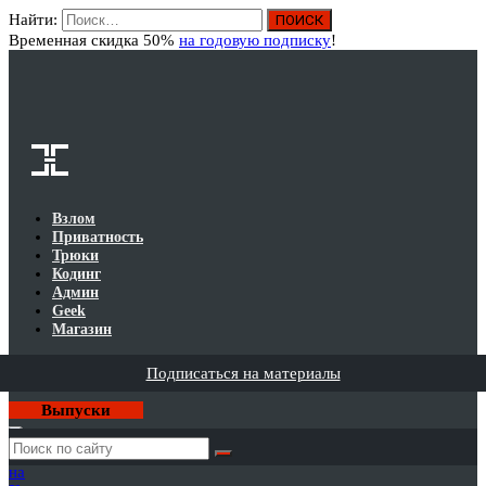
Найти:
Вход
Временная скидка 50%
на годовую подписку
!
Взлом
Приватность
Трюки
Кодинг
Админ
Geek
Магазин
Подписаться на материалы
Выпуски
Годовая
подписка
на