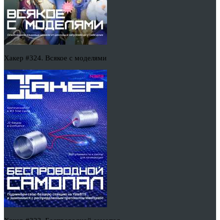
Хакер #324. Всякое с моделями