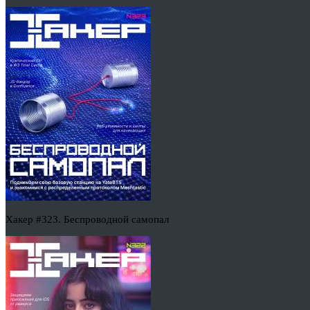
Хакер #323. Беспроводной самопал