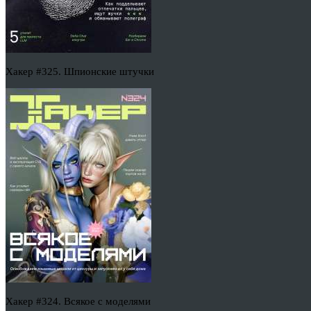
Хакер #325. Шпионские штучки
Хакер #324. Всякое с моделями