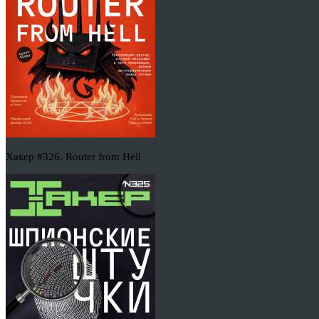
Хакер #326. Router from Hell