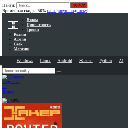
Найти:
Временная скидка 50%
на годовую подписку
!
Взлом
Приватность
Трюки
Кодинг
Админ
Geek
Магазин
Windows
Linux
Android
Железо
Python
AI
Годовая
подписка
на
Хакер
-50%