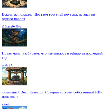
Вскрытие показало. Достаем root shell роутера, не зная ни
одного пароля
r00t.mu0xFlya
Новая мапа. Разбираем, что изменилось в sqlmap за последний
год
ret0x2A
Локальный Deep Research. Совершенствуем собственный ИИ-
поисковик
afonin