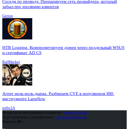
Соседи по проводу. Препарируем сеть провайдера, который
забыл про изоляцию клиентов
Gerion
HTB Logging. Компрометируем домен через поддельный WSUS
и сертификат AD CS
RalfHacker
Агент ноль-ноль-дырка. Разбираем CVE в популярном ИИ-
инструменте Langflow
ret0x2A
Вопросы по материалам и подписке:
support@glc.ru
Отдел рекламы и спецпроектов:
yakovleva.a@glc.ru
Контент
18+