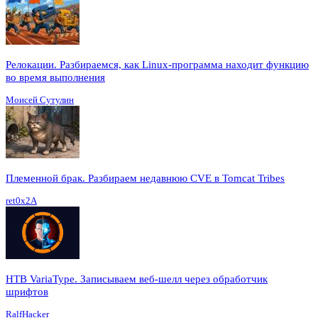
Релокации. Разбираемся, как Linux-программа находит функцию
во время выполнения
Моисей Сутулин
Племенной брак. Разбираем недавнюю CVE в Tomcat Tribes
ret0x2A
HTB VariaType. Записываем веб-шелл через обработчик
шрифтов
RalfHacker