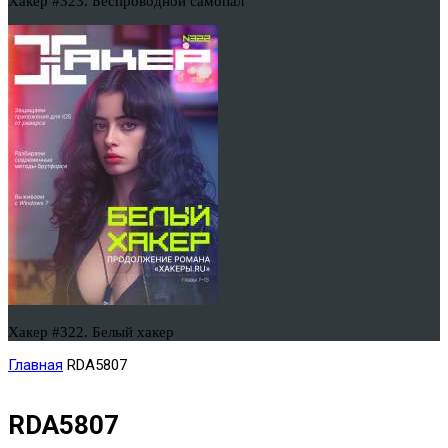
Хакер #323. Беспроводной самопал
Хакер #322. Белый хакер
Главная
RDA5807
RDA5807