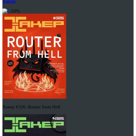
Хакер
-50%
Хакер #326. Router from Hell