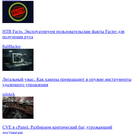
HTB Facts. Эксплуатируем пользовательские факты Facter для
получения рута
RalfHacker
Легальный ужас. Как хакеры превращают в оружие инструменты
удаленного управления
infokek
CVE в cPanel. Разбираем критический баг, угрожающий
хостингам