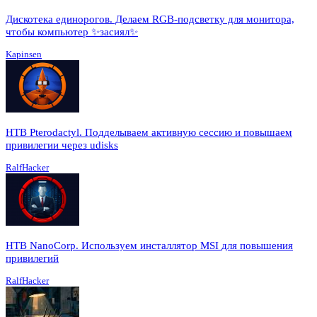
Дискотека единорогов. Делаем RGB-подсветку для монитора,
чтобы компьютер ✨засиял✨
Kapinsen
HTB Pterodactyl. Подделываем активную сессию и повышаем
привилегии через udisks
RalfHacker
HTB NanoCorp. Используем инсталлятор MSI для повышения
привилегий
RalfHacker