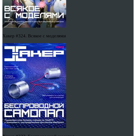
Хакер #324. Всякое с моделями