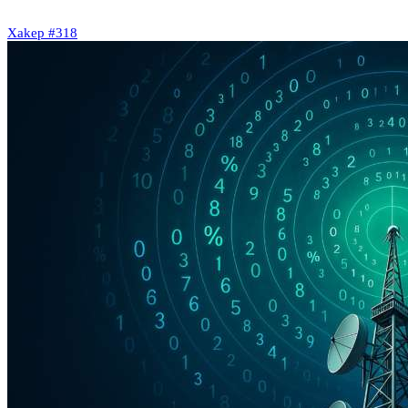
Xakep #318