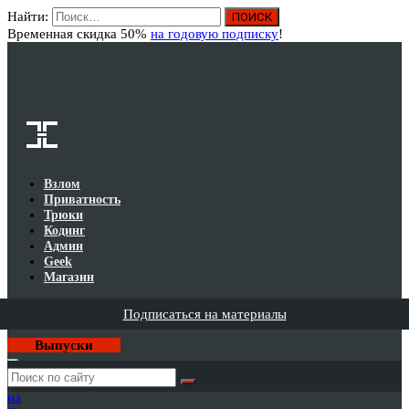
Найти:
Вход
Временная скидка 50%
на годовую подписку
!
Взлом
Приватность
Трюки
Кодинг
Админ
Geek
Магазин
Подписаться на материалы
Выпуски
Годовая
подписка
на