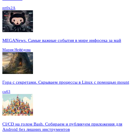
ret0x2A
MEGANews. Cамые важные события в мире инфосека за май
Мария Нефёдова
Гора с секретами. Скрываем процессы в Linux c помощью mount
cu63
CI/CD на голом Bash. Собираем и публикуем приложения для
Android без лишних инструментов