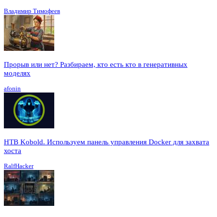
Владимир Тимофеев
Прорыв или нет? Разбираем, кто есть кто в генеративных
моделях
afonin
HTB Kobold. Используем панель управления Docker для захвата
хоста
RalfHacker