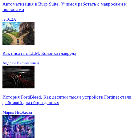
Автоматизация в Burp Suite. Учимся работать с макросами и
правилами
ret0x2A
Как писать с LLM. Колонка главреда
Андрей Письменный
История FortiBleed. Как десятки тысяч устройств Fortinet стали
фабрикой для сбора данных
Мария Нефёдова