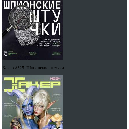
Хакер #325. Шпионские штучки