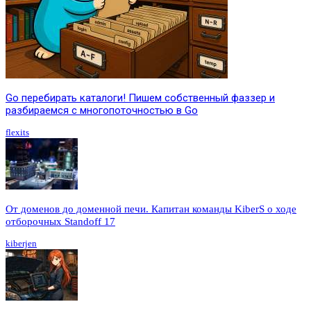
Go перебирать каталоги! Пишем собственный фаззер и
разбираемся с многопоточностью в Go
flexits
От доменов до доменной печи. Капитан команды KiberS о ходе
отборочных Standoff 17
kiberjen