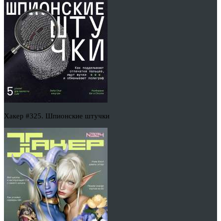
Хакер #325. Шпионские штучки