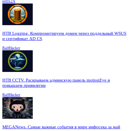
ret0x2A
HTB Logging. Компрометируем домен через поддельный WSUS
и сертификат AD CS
RalfHacker
HTB CCTV. Раскрываем админскую панель motionEye и
повышаем привилегии
RalfHacker
MEGANews. Cамые важные события в мире инфосека за май