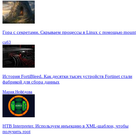
Гора с секретами. Скрываем процессы в Linux c помощью mount
cu63
История FortiBleed. Как десятки тысяч устройств Fortinet стали
фабрикой для сбора данных
Мария Нефёдова
HTB Interpreter. Используем инъекцию в XML-шаблон, чтобы
получить root