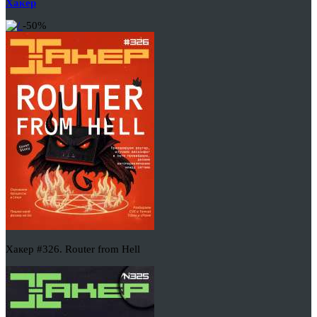
Хакер
-50%
Хакер #326. Router from Hell