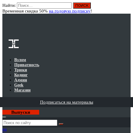
Найти:
Вход
Временная скидка 50%
на годовую подписку
!
Взлом
Приватность
Трюки
Кодинг
Админ
Geek
Магазин
Подписаться на материалы
Выпуски
Годовая
подписка
на