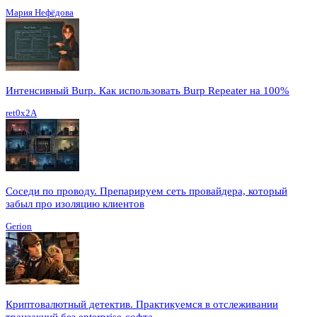
Мария Нефёдова
Интенсивный Burp. Как использовать Burp Repeater на 100%
ret0x2A
Соседи по проводу. Препарируем сеть провайдера, который
забыл про изоляцию клиентов
Gerion
Криптовалютный детектив. Практикуемся в отслеживании
транзакций без enterprise-софта