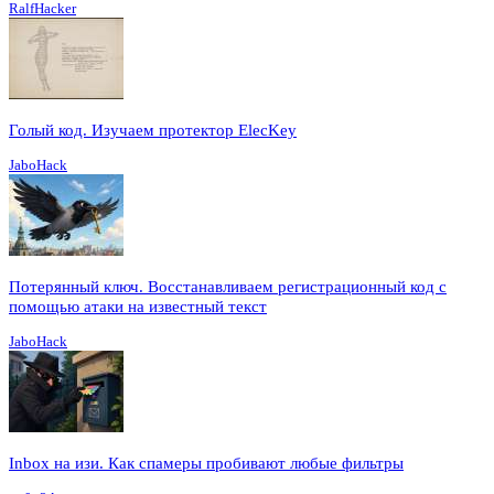
RalfHacker
Голый код. Изучаем протектор ElecKey
JaboHack
Потерянный ключ. Восстанавливаем регистрационный код с
помощью атаки на известный текст
JaboHack
Inbox на изи. Как спамеры пробивают любые фильтры