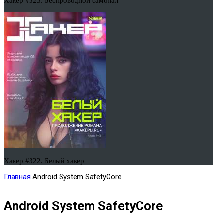
Хакер #323. Беспроводной самопал
Хакер #322. Белый хакер
Главная
Android System SafetyCore
Android System SafetyCore