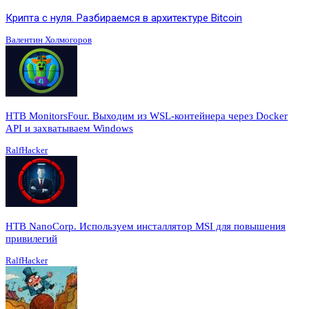
Крипта с нуля. Разбираемся в архитектуре Bitcoin
Валентин Холмогоров
HTB MonitorsFour. Выходим из WSL-контейнера через Docker
API и захватываем Windows
RalfHacker
HTB NanoCorp. Используем инсталлятор MSI для повышения
привилегий
RalfHacker