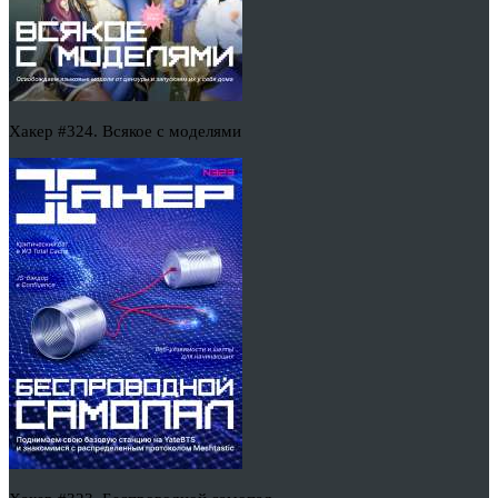
Хакер #324. Всякое с моделями