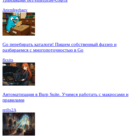
ArtemIrgebaev
Go перебирать каталоги! Пишем собственный фаззер и
разбираемся с многопоточностью в Go
flexits
Автоматизация в Burp Suite. Учимся работать с макросами и
правилами
ret0x2A