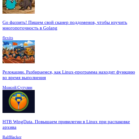
Go фаззить! Пишем свой сканер поддоменов, чтобы изучить
многопоточность в Golang
flexits
Релокации. Разбираемся, как Linux-программа находит функцию
во время выполнения
Моисей Сутулин
HTB WingData. Повышаем привилегии в Linux при распаковке
архива
RalfHacker