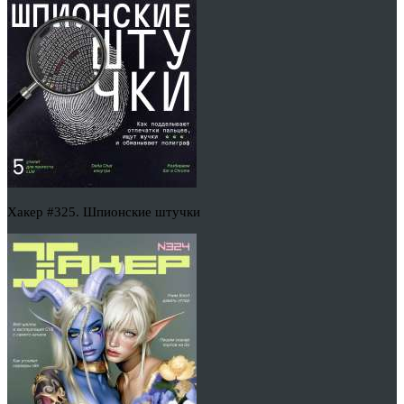
Хакер #325. Шпионские штучки