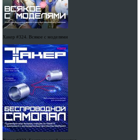
Хакер #324. Всякое с моделями