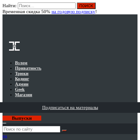
Найти:
Вход
Временная скидка 50%
на годовую подписку
!
Взлом
Приватность
Трюки
Кодинг
Админ
Geek
Магазин
Подписаться на материалы
Выпуски
Годовая
подписка
на