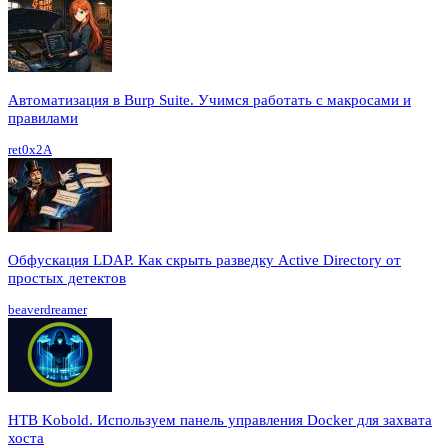
Автоматизация в Burp Suite. Учимся работать с макросами и
правилами
ret0x2A
Обфускация LDAP. Как скрыть разведку Active Directory от
простых детектов
beaverdreamer
HTB Kobold. Используем панель управления Docker для захвата
хоста