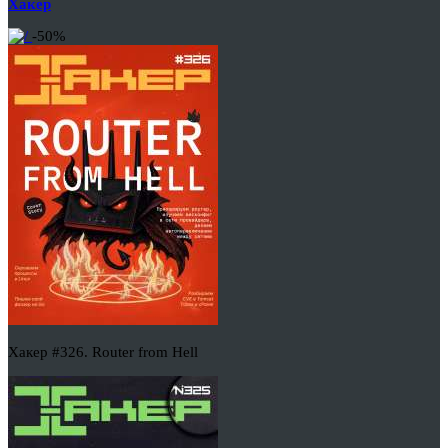
Хакер
-50%
Хакер #326. Router from Hell