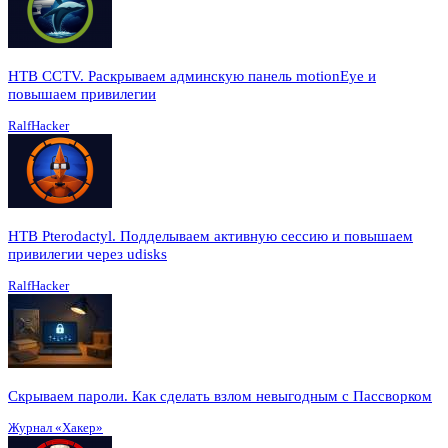
HTB CCTV. Раскрываем админскую панель motionEye и
повышаем привилегии
RalfHacker
HTB Pterodactyl. Подделываем активную сессию и повышаем
привилегии через udisks
RalfHacker
Скрываем пароли. Как сделать взлом невыгодным с Пассворком
Журнал «Хакер»