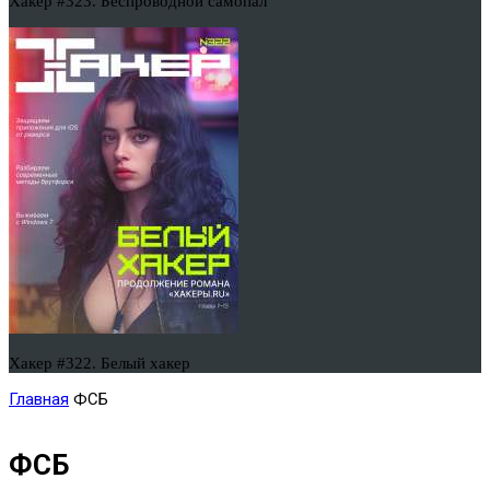
Хакер #323. Беспроводной самопал
Хакер #322. Белый хакер
Главная
ФСБ
ФСБ