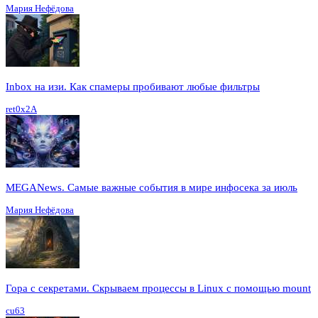
Мария Нефёдова
Inbox на изи. Как спамеры пробивают любые фильтры
ret0x2A
MEGANews. Cамые важные события в мире инфосека за июль
Мария Нефёдова
Гора с секретами. Скрываем процессы в Linux c помощью mount
cu63