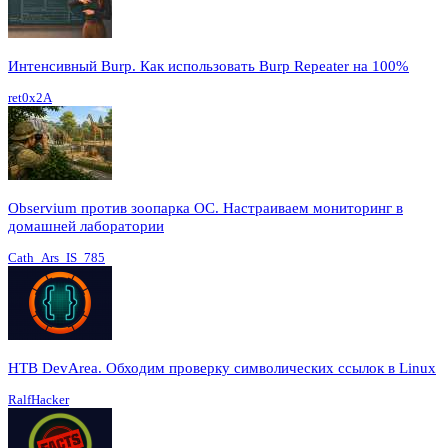
Интенсивный Burp. Как использовать Burp Repeater на 100%
ret0x2A
Observium против зоопарка ОС. Настраиваем мониторинг в
домашней лаборатории
Cath_Ars_IS_785
HTB DevArea. Обходим проверку символических ссылок в Linux
RalfHacker