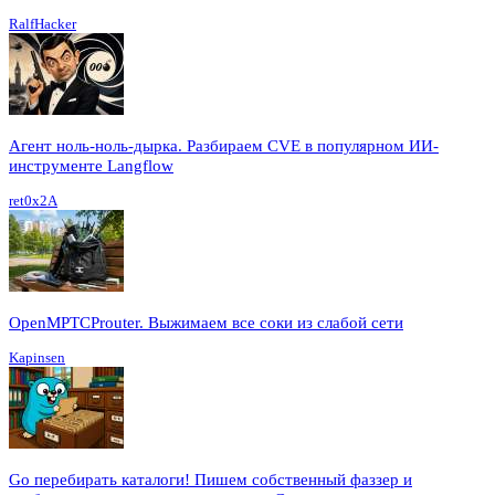
RalfHacker
Агент ноль-ноль-дырка. Разбираем CVE в популярном ИИ-
инструменте Langflow
ret0x2A
OpenMPTCProuter. Выжимаем все соки из слабой сети
Kapinsen
Go перебирать каталоги! Пишем собственный фаззер и