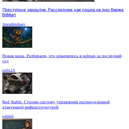
Преступное закрытие. Расследуем, как пошла на дно биржа
BitMart
ArtemIrgebaev
Новая мапа. Разбираем, что изменилось в sqlmap за последний
год
ret0x2A
Red Stable. Строим систему управления распределенной
атакующей инфраструктурой
es0rle0