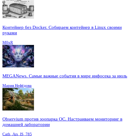
Контейнер без Docker. Собираем контейнер в Linux своими
руками
M0xR
MEGANews. Cамые важные события в мире инфосека за июль
Мария Нефёдова
Observium против зоопарка ОС. Настраиваем мониторинг в
домашней лаборатории
Cath_Ars_IS_785