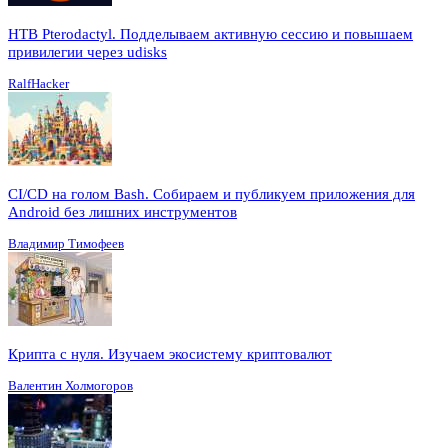
HTB Pterodactyl. Подделываем активную сессию и повышаем
привилегии через udisks
RalfHacker
CI/CD на голом Bash. Собираем и публикуем приложения для
Android без лишних инструментов
Владимир Тимофеев
Крипта с нуля. Изучаем экосистему криптовалют
Валентин Холмогоров