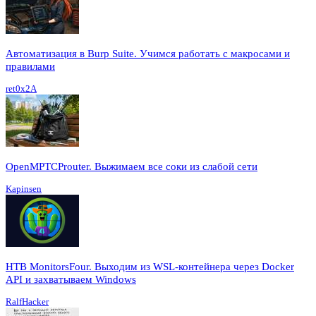
Автоматизация в Burp Suite. Учимся работать с макросами и
правилами
ret0x2A
OpenMPTCProuter. Выжимаем все соки из слабой сети
Kapinsen
HTB MonitorsFour. Выходим из WSL-контейнера через Docker
API и захватываем Windows
RalfHacker