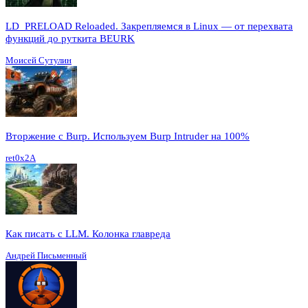
LD_PRELOAD Reloaded. Закрепляемся в Linux — от перехвата
функций до руткита BEURK
Моисей Сутулин
Вторжение с Burp. Используем Burp Intruder на 100%
ret0x2A
Как писать с LLM. Колонка главреда
Андрей Письменный