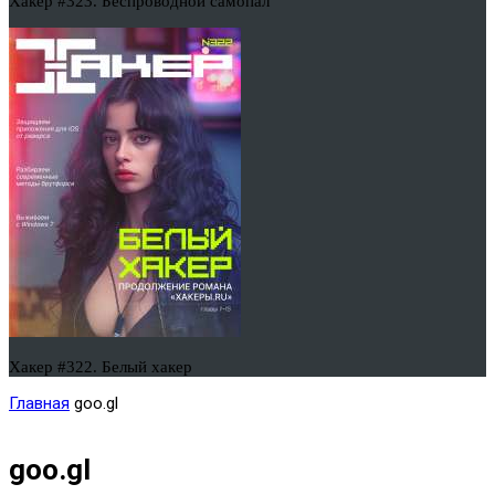
Хакер #323. Беспроводной самопал
Хакер #322. Белый хакер
Главная
goo.gl
goo.gl