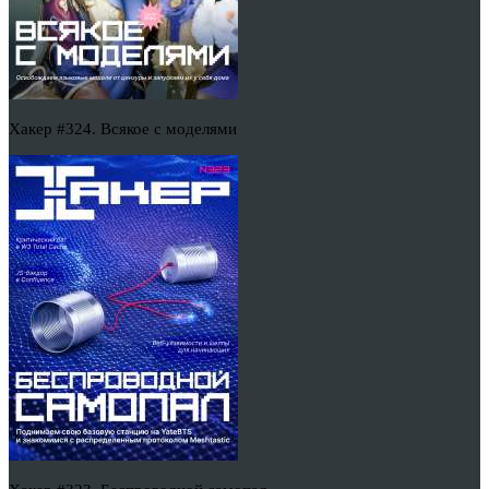
Хакер #324. Всякое с моделями