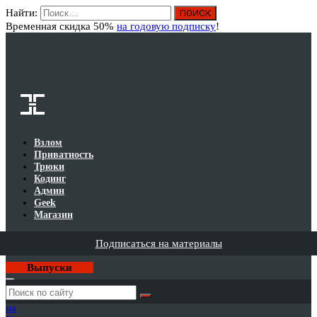
Найти:
Вход
Временная скидка 50%
на годовую подписку
!
Взлом
Приватность
Трюки
Кодинг
Админ
Geek
Магазин
Подписаться на материалы
Выпуски
Годовая
подписка
на