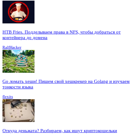
HTB Fries. Подделываем права в NFS, чтобы добраться от
контейнера до домена
RalfHacker
Go ломать хеши! Пишем свой хешкрекер на Golang и изучаем
тонкости языка
flexits
Откуда деньжата? Разбираем, как ищут криптокошельки