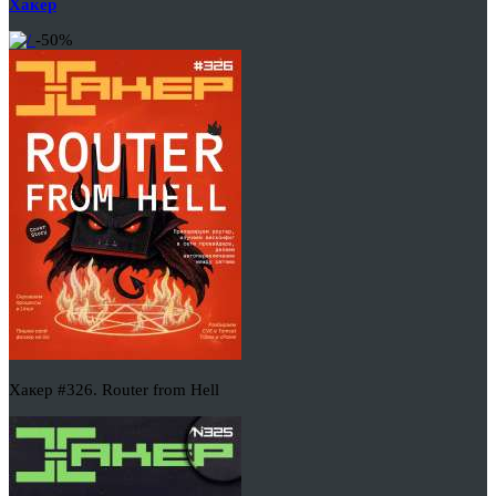
Хакер
-50%
Хакер #326. Router from Hell