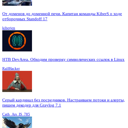
От доменов до доменной печи. Капитан команды KiberS о ходе
отборочных Standoff 17
kiberjen
HTB DevArea. Обходим проверку символических ссылок в Linux
RalfHacker
Серый кардинал без посредников. Настраиваем потоки и алерты,
пишем декодер для Graylog 7.1
Cath_Ars_IS_785