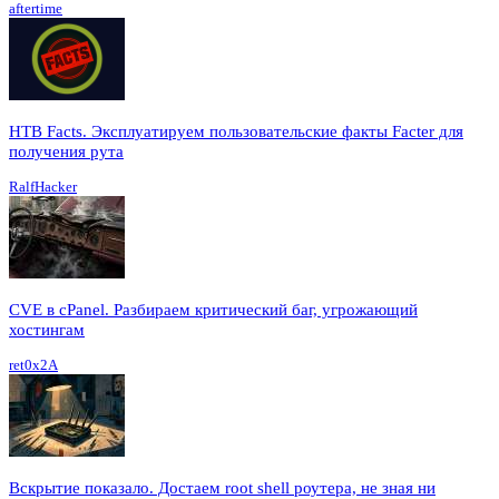
aftertime
HTB Facts. Эксплуатируем пользовательские факты Facter для
получения рута
RalfHacker
CVE в cPanel. Разбираем критический баг, угрожающий
хостингам
ret0x2A
Вскрытие показало. Достаем root shell роутера, не зная ни