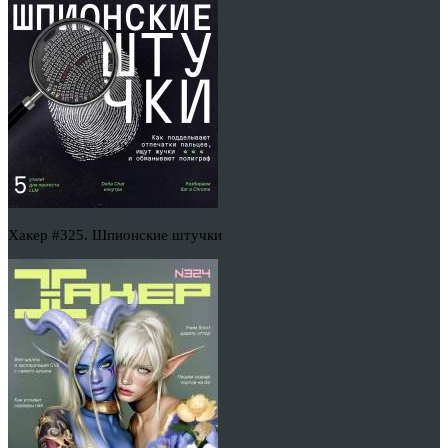
Хакер #325. Шпионские штучки