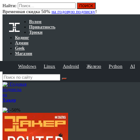
Найти:
Временная скидка 50%
на годовую подписку
!
Взлом
Приватность
Трюки
Кодинг
Админ
Geek
Магазин
Windows
Linux
Android
Железо
Python
AI
Годовая
подписка
на
Хакер
-50%