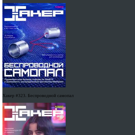
Хакер #323. Беспроводной самопал