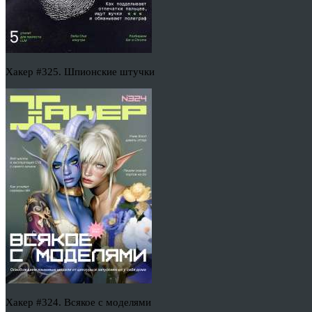
Хакер #325. Шпионские штучки
Хакер #324. Всякое с моделями