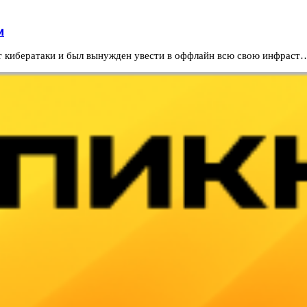
и
 от кибератаки и был вынужден увести в оффлайн всю свою инфраст