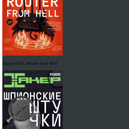
Хакер #326. Router from Hell