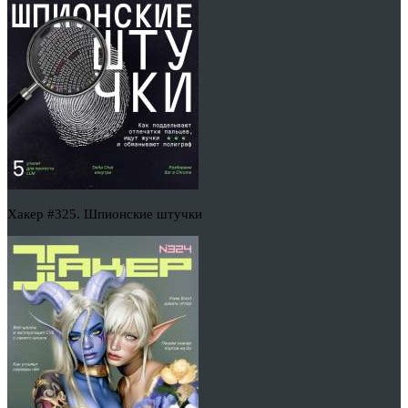
Хакер #325. Шпионские штучки