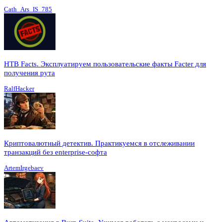
Cath_Ars_IS_785
HTB Facts. Эксплуатируем пользовательские факты Facter для
получения рута
RalfHacker
Криптовалютный детектив. Практикуемся в отслеживании
транзакций без enterprise-софта
ArtemIrgebaev