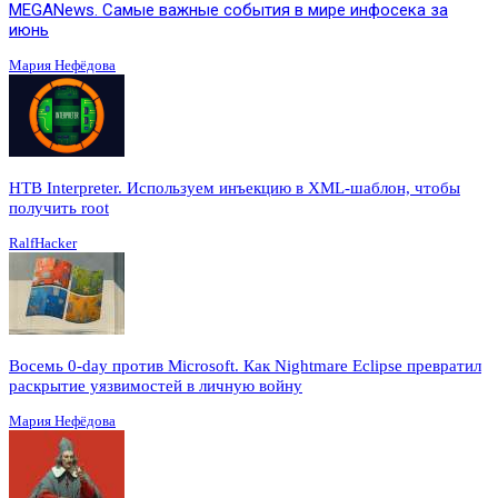
MEGANews. Cамые важные события в мире инфосека за
июнь
Мария Нефёдова
HTB Interpreter. Используем инъекцию в XML-шаблон, чтобы
получить root
RalfHacker
Восемь 0-day против Microsoft. Как Nightmare Eclipse превратил
раскрытие уязвимостей в личную войну
Мария Нефёдова