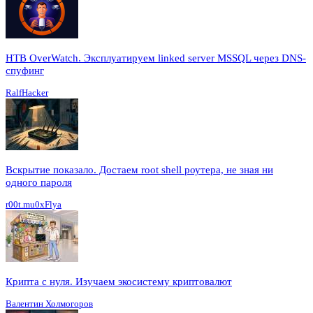
HTB OverWatch. Эксплуатируем linked server MSSQL через DNS-
спуфинг
RalfHacker
Вскрытие показало. Достаем root shell роутера, не зная ни
одного пароля
r00t.mu0xFlya
Крипта с нуля. Изучаем экосистему криптовалют
Валентин Холмогоров