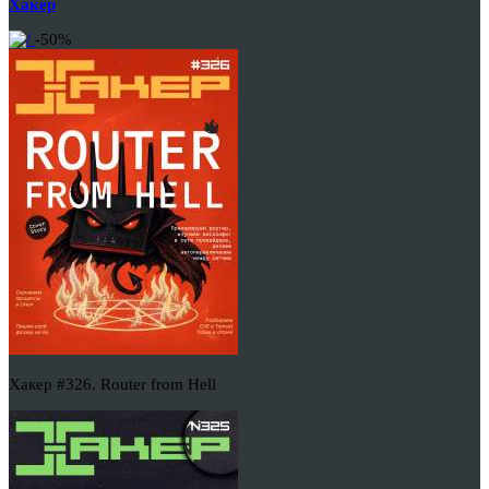
Хакер
-50%
Хакер #326. Router from Hell