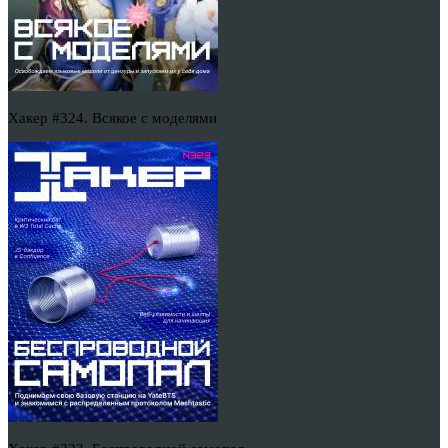
Хакер #324. Всякое с моделями