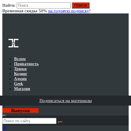
Найти:
Вход
Временная скидка 50%
на годовую подписку
!
Взлом
Приватность
Трюки
Кодинг
Админ
Geek
Магазин
Подписаться на материалы
Выпуски
Годовая
подписка
на