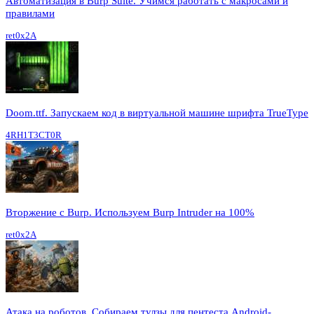
Автоматизация в Burp Suite. Учимся работать с макросами и
правилами
ret0x2A
Doom.ttf. Запускаем код в виртуальной машине шрифта TrueType
4RH1T3CT0R
Вторжение с Burp. Используем Burp Intruder на 100%
ret0x2A
Атака на роботов. Собираем тулзы для пентеста Android-