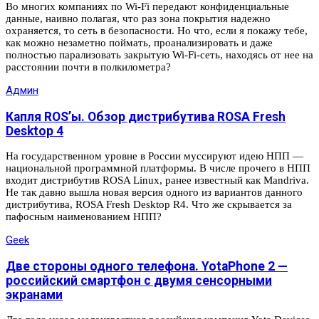
Во многих компаниях по Wi-Fi передают конфиденциальные
данные, наивно полагая, что раз зона покрытия надежно
охраняется, то сеть в безопасности. Но что, если я покажу тебе,
как можно незаметно поймать, проанализировать и даже
полностью парализовать закрытую Wi-Fi-сеть, находясь от нее на
расстоянии почти в полкилометра?
Админ
Капля ROS’ы. Обзор дистрибутива ROSA Fresh
Desktop 4
На государственном уровне в России муссируют идею НПП —
национальной программной платформы. В числе прочего в НПП
входит дистрибутив ROSA Linux, ранее известный как Mandriva.
Не так давно вышла новая версия одного из вариантов данного
дистрибутива, ROSA Fresh Desktop R4. Что же скрывается за
пафосным наименованием НПП?
Geek
Две стороны одного телефона. YotaPhone 2 —
российский смартфон с двумя сенсорными
экранами