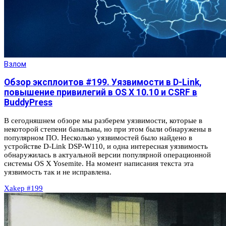
Взлом
Обзор эксплоитов #199. Уязвимости в D-Link,
повышение привилегий в OS X 10.10 и CSRF в
BuddyPress
В сегодняшнем обзоре мы разберем уязвимости, которые в
некоторой степени банальны, но при этом были обнаружены в
популярном ПО. Несколько уязвимостей было найдено в
устройстве D-Link DSP-W110, и одна интересная уязвимость
обнаружилась в актуальной версии популярной операционной
системы OS X Yosemite. На момент написания текста эта
уязвимость так и не исправлена.
Xakep #199