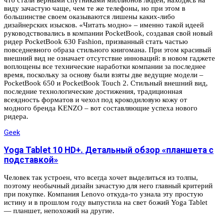
виду зачастую чаще, чем те же телефоны, но при этом в
большинстве своем оказываются лишены каких-либо
дизайнерских изысков. «Читать модно» – именно такой идеей
руководствовались в компании PocketBook, создавая свой новый
ридер PocketBook 630 Fashion, призванный стать частью
повседневного образа стильного книгомана. При этом красивый
внешний вид не означает отсутствие инноваций: в новом гаджете
воплощены все технические наработки компании за последнее
время, поскольку за основу были взяты две ведущие модели –
PocketBook 650 и PocketBook Touch 2. Стильный внешний вид,
последние технологические достижения, традиционная
всеядность форматов и чехол под крокодиловую кожу от
модного бренда KENZO – вот составляющие успеха нового
ридера.
Geek
Yoga Tablet 10 HD+. Детальный обзор «планшета с
подставкой»
Человек так устроен, что всегда хочет выделиться из толпы,
поэтому необычный дизайн зачастую для него главный критерий
при покупке. Компания Lenovo откуда-то узнала эту простую
истину и в прошлом году выпустила на свет божий Yoga Tablet
— планшет, непохожий на другие.