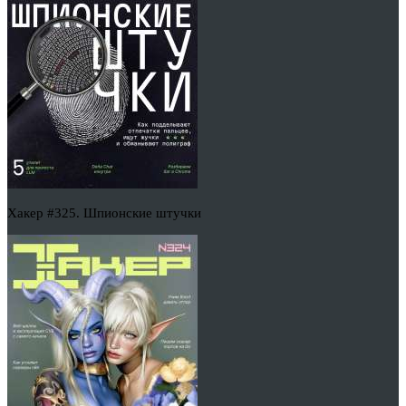
Хакер #325. Шпионские штучки