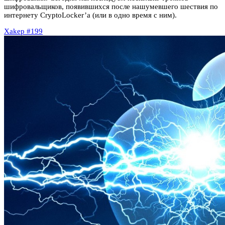
шифровальщиков, появившихся после нашумевшего шествия по
интернету CryptoLocker’а (или в одно время с ним).
Xakep #199