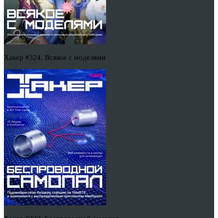
Хакер #324. Всякое с моделями