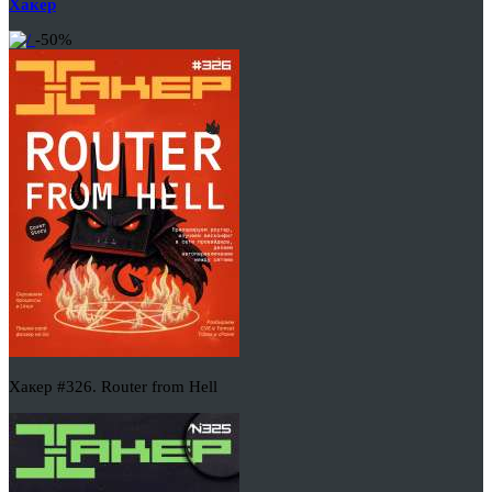
Хакер
-50%
Хакер #326. Router from Hell