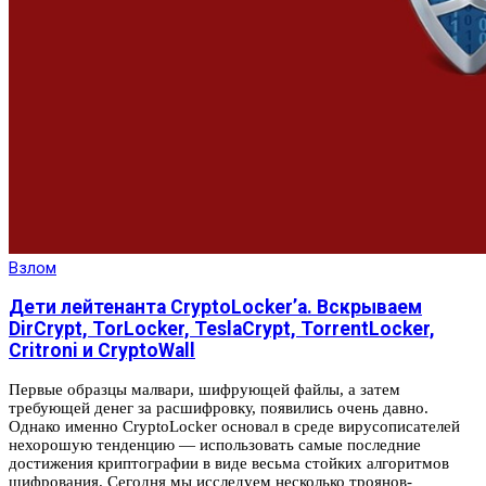
Взлом
Дети лейтенанта CryptoLocker’a. Вскрываем
DirCrypt, TorLocker, TeslaCrypt, TorrentLocker,
Critroni и CryptoWall
Первые образцы малвари, шифрующей файлы, а затем
требующей денег за расшифровку, появились очень давно.
Однако именно CryptoLocker основал в среде вирусописателей
нехорошую тенденцию — использовать самые последние
достижения криптографии в виде весьма стойких алгоритмов
шифрования. Сегодня мы исследуем несколько троянов-