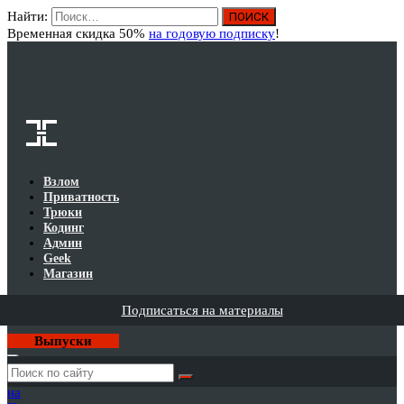
Найти:
Вход
Временная скидка 50%
на годовую подписку
!
Взлом
Приватность
Трюки
Кодинг
Админ
Geek
Магазин
Подписаться на материалы
Выпуски
Годовая
подписка
на