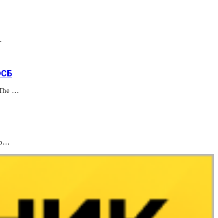
…
ФСБ
 The …
то…