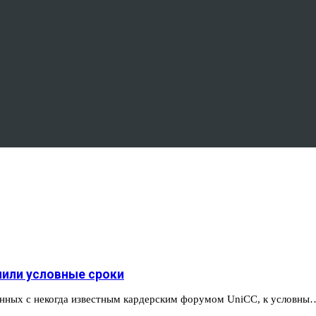
или условные сроки
язанных с некогда известным кардерским форумом UniCC, к условны