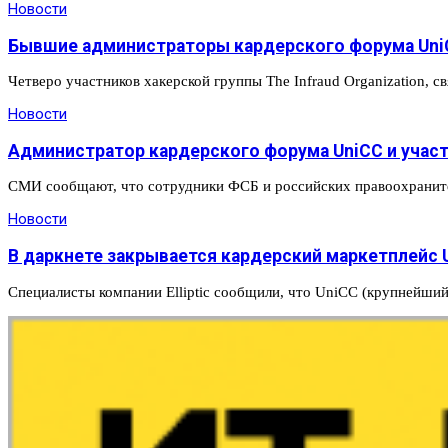
Новости
Бывшие администраторы кардерского форума Uni
Четверо участников хакерской группы The Infraud Organization,
Новости
Администратор кардерского форума UniCC и участн
СМИ сообщают, что сотрудники ФСБ и российских правоохраните
Новости
В даркнете закрывается кардерский маркетплейс 
Специалисты компании Elliptic сообщили, что UniCC (крупнейши