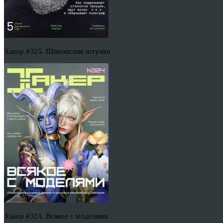
Хакер #325. Шпионские штучки
Хакер #324. Всякое с моделями