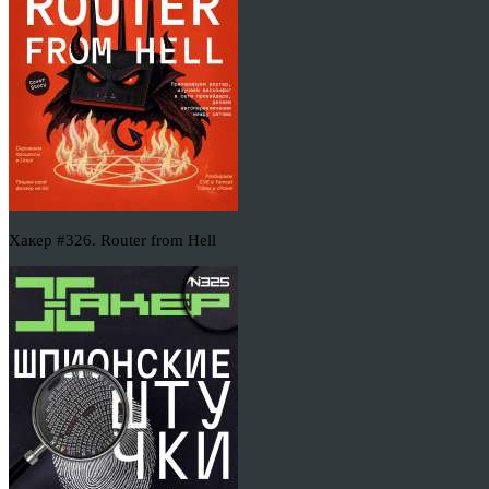
Хакер #326. Router from Hell