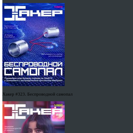
Хакер #323. Беспроводной самопал