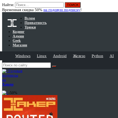
Найти:
Временная скидка 50%
на годовую подписку
!
Взлом
Приватность
Трюки
Кодинг
Админ
Geek
Магазин
Windows
Linux
Android
Железо
Python
AI
Годовая
подписка
на
Хакер
-50%