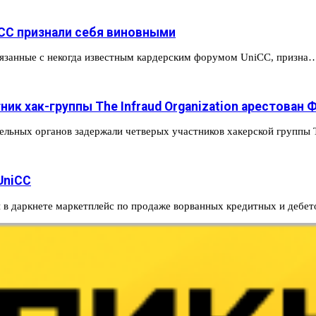
CC признали себя виновными
 связанные с некогда известным кардерским форумом UniCC, призна
ик хак-группы The Infraud Organization арестован 
льных органов задержали четверых участников хакерской группы
UniCC
й в даркнете маркетплейс по продаже ворванных кредитных и дебе