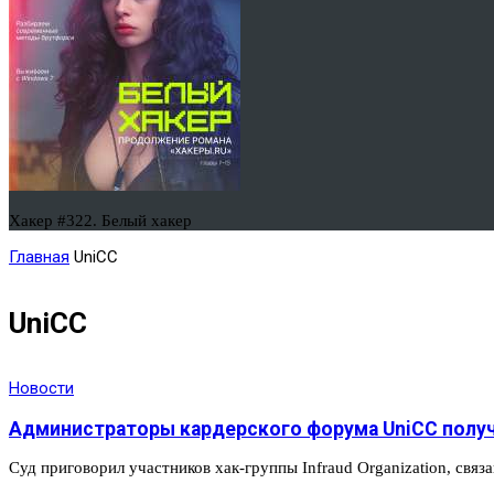
Хакер #322. Белый хакер
Главная
UniCC
UniCC
Новости
Администраторы кардерского форума UniCC получ
Суд приговорил участников хак-группы Infraud Organization, св