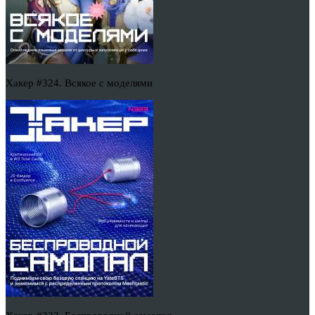
Хакер #324. Всякое с моделями