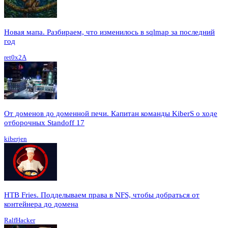
Новая мапа. Разбираем, что изменилось в sqlmap за последний
год
ret0x2A
От доменов до доменной печи. Капитан команды KiberS о ходе
отборочных Standoff 17
kiberjen
HTB Fries. Подделываем права в NFS, чтобы добраться от
контейнера до домена
RalfHacker