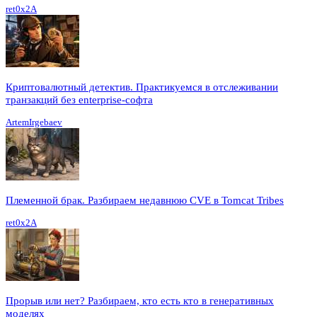
ret0x2A
Криптовалютный детектив. Практикуемся в отслеживании
транзакций без enterprise-софта
ArtemIrgebaev
Племенной брак. Разбираем недавнюю CVE в Tomcat Tribes
ret0x2A
Прорыв или нет? Разбираем, кто есть кто в генеративных
моделях