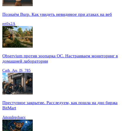
Познаём Burp. Как увидеть невидимое при атаках на веб
ret0x2A
Observium против зоопарка ОС. Настраиваем мониторинг в
домашней лаборатории
Cath_Ars_IS_785
Преступное закрытие. Расследуем, как пошла на дно биржа
BitMart
ArtemIrgebaev