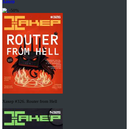
Хакер
-50%
Хакер #326. Router from Hell