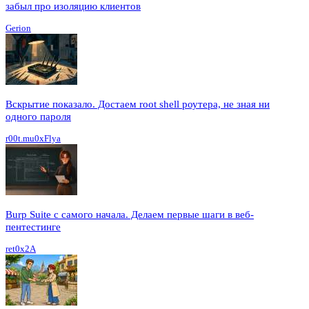
забыл про изоляцию клиентов
Gerion
Вскрытие показало. Достаем root shell роутера, не зная ни
одного пароля
r00t.mu0xFlya
Burp Suite с самого начала. Делаем первые шаги в веб-
пентестинге
ret0x2A