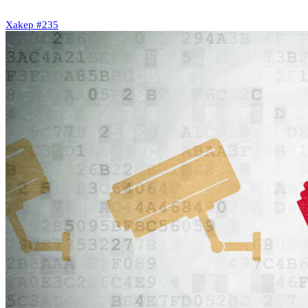
Xakep #235