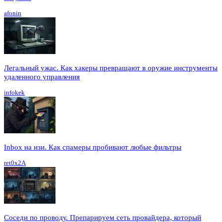
afonin
Легальный ужас. Как хакеры превращают в оружие инструменты
удаленного управления
infokek
Inbox на изи. Как спамеры пробивают любые фильтры
ret0x2A
Соседи по проводу. Препарируем сеть провайдера, который