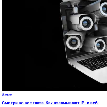
Взлом
Смотри во все глаза. Как взламывают IP- и веб-