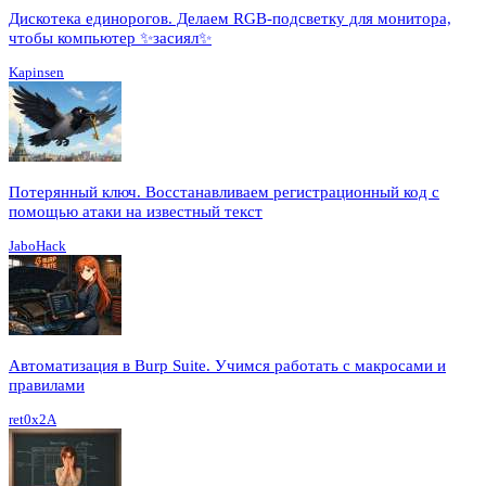
Дискотека единорогов. Делаем RGB-подсветку для монитора,
чтобы компьютер ✨засиял✨
Kapinsen
Потерянный ключ. Восстанавливаем регистрационный код с
помощью атаки на известный текст
JaboHack
Автоматизация в Burp Suite. Учимся работать с макросами и
правилами
ret0x2A