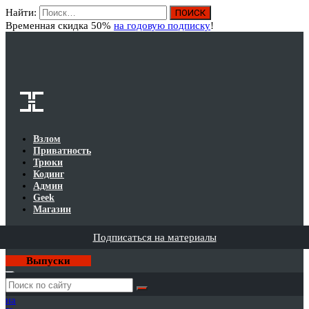
Найти:
Вход
Временная скидка 50%
на годовую подписку
!
Взлом
Приватность
Трюки
Кодинг
Админ
Geek
Магазин
Подписаться на материалы
Выпуски
Годовая
подписка
на