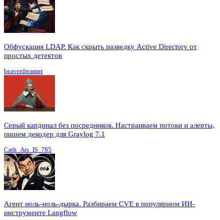
Обфускация LDAP. Как скрыть разведку Active Directory от
простых детектов
beaverdreamer
Серый кардинал без посредников. Настраиваем потоки и алерты,
пишем декодер для Graylog 7.1
Cath_Ars_IS_785
Агент ноль-ноль-дырка. Разбираем CVE в популярном ИИ-
инструменте Langflow