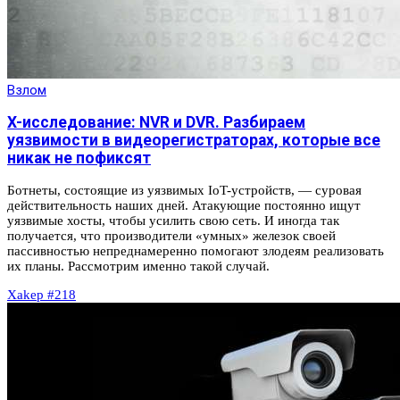
Взлом
X-исследование: NVR и DVR. Разбираем
уязвимости в видеорегистраторах, которые все
никак не пофиксят
Ботнеты, состоящие из уязвимых IoT-устройств, — суровая
действительность наших дней. Атакующие постоянно ищут
уязвимые хосты, чтобы усилить свою сеть. И иногда так
получается, что производители «умных» железок своей
пассивностью непреднамеренно помогают злодеям реализовать
их планы. Рассмотрим именно такой случай.
Xakep #218