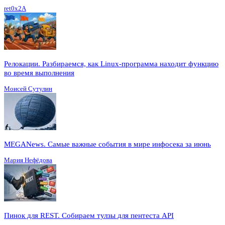
ret0x2A
Релокации. Разбираемся, как Linux-программа находит функцию
во время выполнения
Моисей Сутулин
MEGANews. Cамые важные события в мире инфосека за июнь
Мария Нефёдова
Пинок для REST. Собираем тулзы для пентеста API