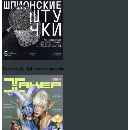
Хакер #325. Шпионские штучки