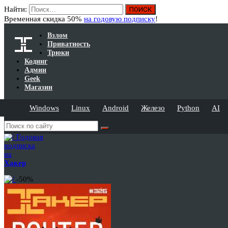
Найти:
Временная скидка 50%
на годовую подписку
!
Взлом
Приватность
Трюки
Кодинг
Админ
Geek
Магазин
Windows
Linux
Android
Железо
Python
AI
Годовая
подписка
на
Хакер
-50%