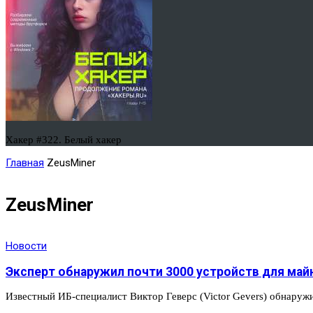
Хакер #322. Белый хакер
Главная
ZeusMiner
ZeusMiner
Новости
Эксперт обнаружил почти 3000 устройств для майн
Известный ИБ-специалист Виктор Геверс (Victor Gevers) обнаружи