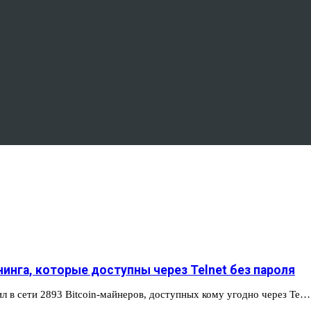
инга, которые доступны через Telnet без пароля
л в сети 2893 Bitcoin-майнеров, доступных кому угодно через Te…