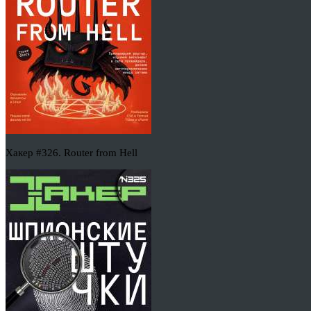
Хакер #326. Router from Hell