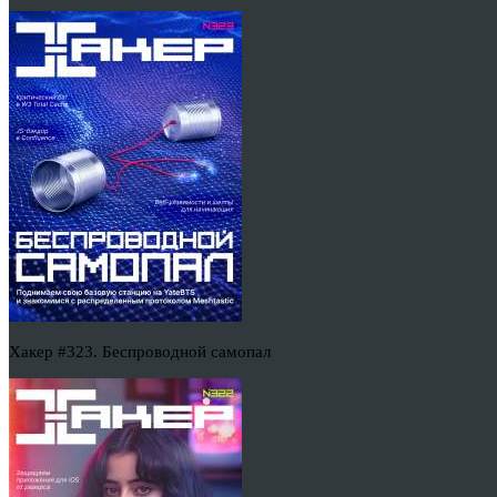
Хакер #323. Беспроводной самопал