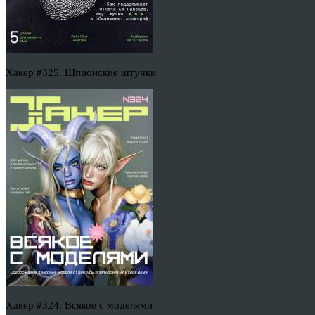
Хакер #325. Шпионские штучки
Хакер #324. Всякое с моделями