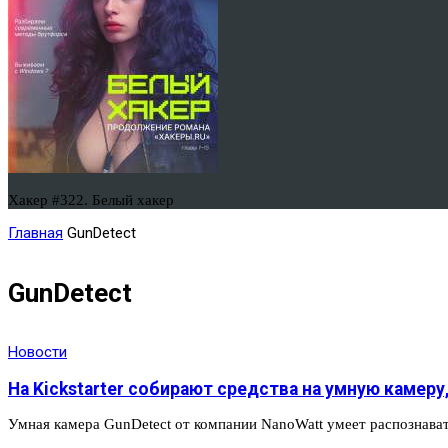
Хакер #322. Белый хакер
Главная
GunDetect
GunDetect
Новости
На Kickstarter собирают средства на умную каме
Умная камера GunDetect от компании NanoWatt умеет распознават