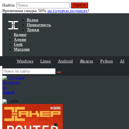
Найти:
Временная скидка 50%
на годовую подписку
!
Взлом
Приватность
Трюки
Кодинг
Админ
Geek
Магазин
Windows
Linux
Android
Железо
Python
AI
Годовая
подписка
на
Хакер
-50%