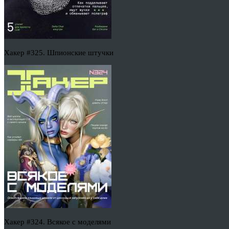
Хакер #325. Шпионские штучки
Хакер #324. Всякое с моделями