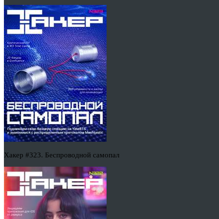
Хакер #323. Беспроводной самопал