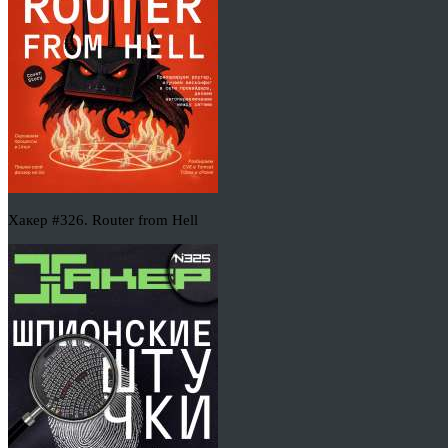
Хакер #326. Router from Hell