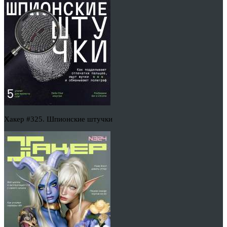
Хакер #325. Шпионские штучки