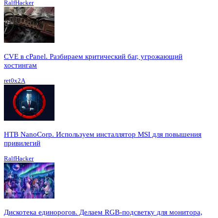
RalfHacker
CVE в cPanel. Разбираем критический баг, угрожающий
хостингам
ret0x2A
HTB NanoCorp. Используем инсталлятор MSI для повышения
привилегий
RalfHacker
Дискотека единорогов. Делаем RGB-подсветку для монитора,