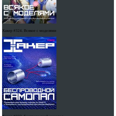
Хакер #324. Всякое с моделями