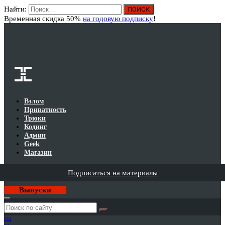
Найти:
Вход
Временная скидка 50%
на годовую подписку
!
Взлом
Приватность
Трюки
Кодинг
Админ
Geek
Магазин
Подписаться на материалы
Выпуски
Годовая
подписка
на