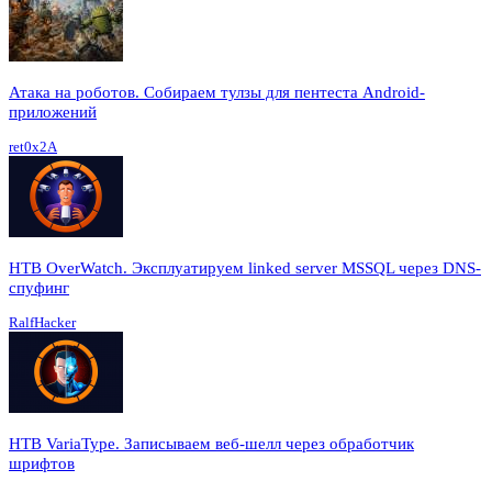
Атака на роботов. Собираем тулзы для пентеста Android-
приложений
ret0x2A
HTB OverWatch. Эксплуатируем linked server MSSQL через DNS-
спуфинг
RalfHacker
HTB VariaType. Записываем веб-шелл через обработчик
шрифтов