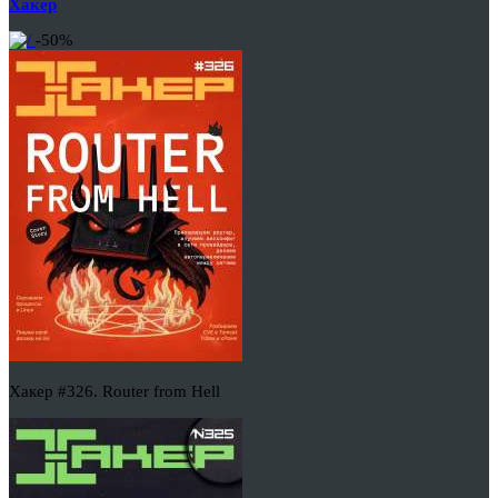
Хакер
-50%
Хакер #326. Router from Hell