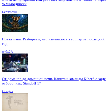
WMI-подписки
Debusterlil
Новая мапа. Разбираем, что изменилось в sqlmap за последний
год
ret0x2A
От доменов до доменной печи. Капитан команды KiberS о ходе
отборочных Standoff 17
kiberjen