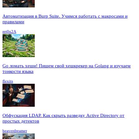
Автоматизация в Burp Suite. Учимся работать с макросами и
правилами
ret0x2A
Go ломать хеши! Пишем свой хешкрекер на Golang и изучаем
тонкости языка
flexits
Обфускация LDAP. Как скрыть разведку Active Directory от
простых детектов
beaverdreamer