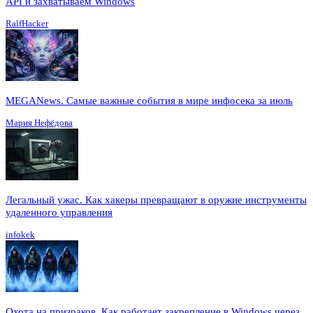
API и захватываем Windows
RalfHacker
MEGANews. Cамые важные события в мире инфосека за июль
Мария Нефёдова
Легальный ужас. Как хакеры превращают в оружие инструменты
удаленного управления
infokek
Охота на призраков. Как работает закрепление в Windows через