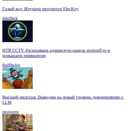
Голый код. Изучаем протектор ElecKey
JaboHack
HTB CCTV. Раскрываем админскую панель motionEye и
повышаем привилегии
RalfHacker
Высший пилотаж. Выводим на новый уровень декомпиляцию с
LLM
mr.grogrig