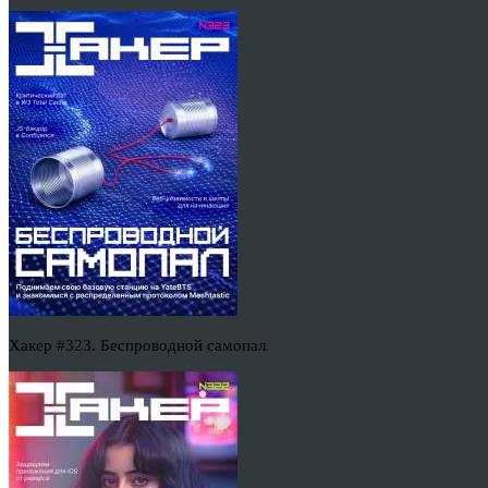
Хакер #323. Беспроводной самопал