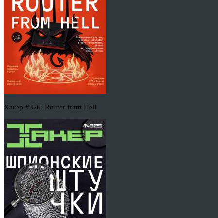
Хакер #326. Router from Hell