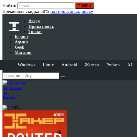
Найти:
Временная скидка 50%
на годовую подписку
!
Взлом
Приватность
Трюки
Кодинг
Админ
Geek
Магазин
Windows
Linux
Android
Железо
Python
AI
Годовая
подписка
на
Хакер
-50%