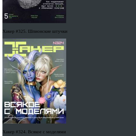
Хакер #325. Шпионские штучки
Хакер #324. Всякое с моделями