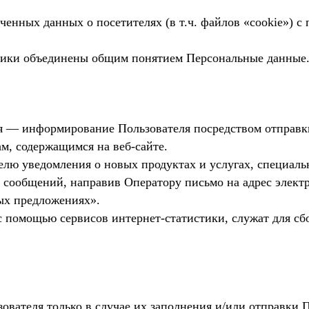
иченных данных о посетителях (в т.ч. файлов «cookie») 
итики объединены общим понятием Персональные данные
ля — информирование Пользователя посредством отправк
м, содержащимся на веб-сайте.
телю уведомления о новых продуктах и услугах, специал
 сообщений, направив Оператору письмо на адрес электр
ых предложениях».
с помощью сервисов интернет-статистики, служат для сб
ователя только в случае их заполнения и/или отправки 