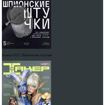
Хакер #325. Шпионские штучки