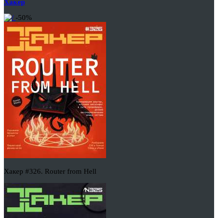
Хакер
-50%
Хакер #326. Router from Hell