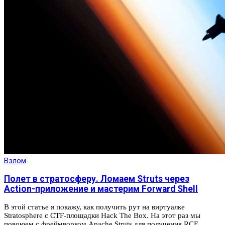
Взлом
Полет в стратосферу. Ломаем Struts через
Action-приложение и мастерим Forward Shell
В этой статье я покажу, как получить рут на виртуалке
Stratosphere с CTF-площадки Hack The Box. На этот раз мы
повоюем с фреймворком Apache Struts для получения RCE,