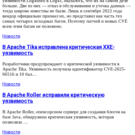
уязвимости Log4shell в Log4J, оказалось, что их на самом деле
больше. Две из них — отказ в обслуживании и утечка данных —
тогда широко известны не были. Лишь в сентябре 2022 года
вендор официально признал их, но представил как часть тех
самых четырех исходных багов. Поэтому патчей и новых CVE
всем этим багам не положено.
Новости
В Apache Tika исправлена критическая XXE-
уязвимость
Разработчики предупреждают о критической уязвимости в
Apache Tika. Уязвимость получила идентификатор CVE-2025-
66516 и 10 бал…
Новости
В Apache Roller исправили критическую
уязвимость
В Apache Roller, опенсорсном сервере для создания блогов на
базе Java, обнаружена критическая уязвимость, которая
позволяла …
Новости