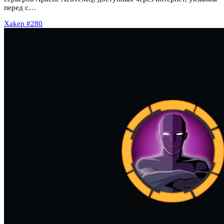
перед с…
Xakep #280