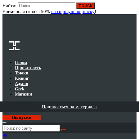
Найти:
Вход
Временная скидка 50%
на годовую подписку
!
Взлом
Приватность
Трюки
Кодинг
Админ
Geek
Магазин
Подписаться на материалы
Выпуски
Годовая
подписка
на