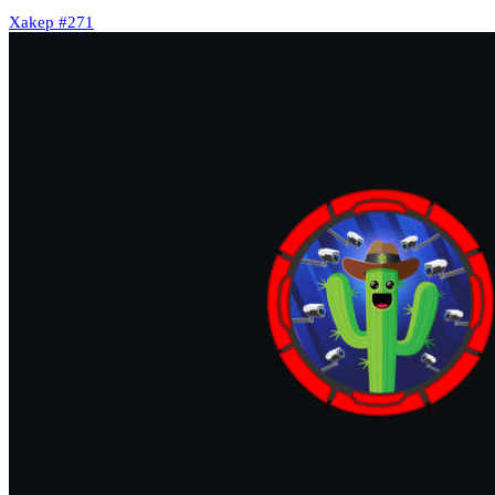
Xakep #271