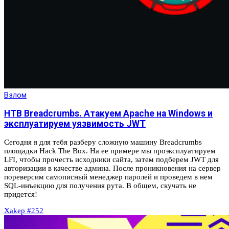
Взлом
HTB Breadcrumbs. Атакуем Apache на Windows и
эксплуатируем уязвимость JWT
Сегодня я для тебя разберу сложную машину Breadcrumbs
площадки Hack The Box. На ее примере мы проэксплуатируем
LFI, чтобы прочесть исходники сайта, затем подберем JWT для
авторизации в качестве админа. После проникновения на сервер
пореверсим самописный менеджер паролей и проведем в нем
SQL-инъекцию для получения рута. В общем, скучать не
придется!
Xakep #252