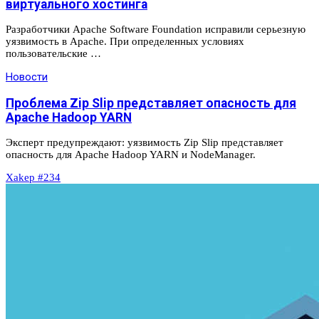
виртуального хостинга
Разработчики Apache Software Foundation исправили серьезную
уязвимость в Apache. При определенных условиях
пользовательские …
Новости
Проблема Zip Slip представляет опасность для
Apache Hadoop YARN
Эксперт предупреждают: уязвимость Zip Slip представляет
опасность для Apache Hadoop YARN и NodeManager.
Xakep #234