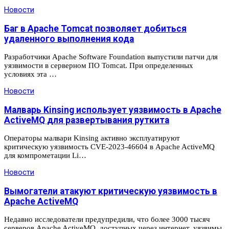
Новости
Баг в Apache Tomcat позволяет добиться
удаленного выполнения кода
Разработчики Apache Software Foundation выпустили патчи для
уязвимости в серверном ПО Tomcat. При определенных
условиях эта …
Новости
Малварь Kinsing использует уязвимость в Apache
ActiveMQ для развертывания руткита
Операторы малвари Kinsing активно эксплуатируют
критическую уязвимость CVE-2023-46604 в Apache ActiveMQ
для компрометации Li…
Новости
Вымогатели атакуют критическую уязвимость в
Apache ActiveMQ
Недавно исследователи предупредили, что более 3000 тысяч
серверов Apache ActiveMQ, доступных через интернет, уязвимы