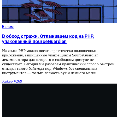
Взлом
В обход стражи. Отлаживаем код на PHP,
упакованный SourceGuardian
На языке PHP можно писать практически полноценные
приложения, защищенные упаковщиком SourceGuardian,
декомпилятора для которого в свободном доступе не
существует. Сегодня мы разберем практический способ быстрой
отладки такого байткода под Windows без специальных
инструментов — только ловкость рук и немного магии.
Xakep #269