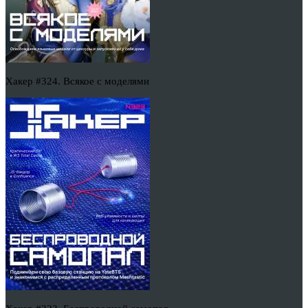
Хакер #324. Всякое с моделями