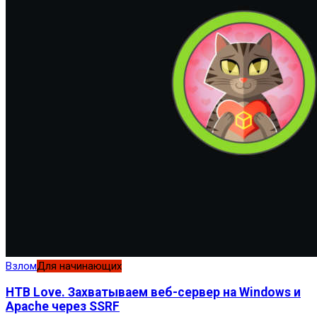
Взлом
Для начинающих
HTB Love. Захватываем веб-сервер на Windows и
Apache через SSRF