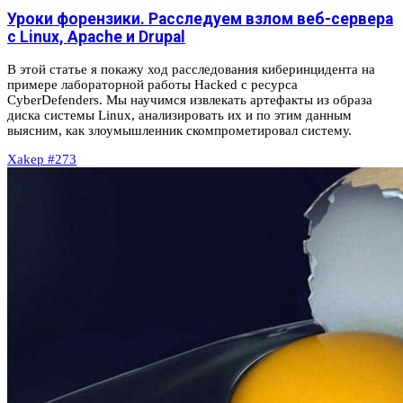
Уроки форензики. Расследуем взлом веб-сервера
с Linux, Apache и Drupal
В этой статье я покажу ход расследования киберинцидента на
примере лабораторной работы Hacked с ресурса
CyberDefenders. Мы научимся извлекать артефакты из образа
диска системы Linux, анализировать их и по этим данным
выясним, как злоумышленник скомпрометировал систему.
Xakep #273