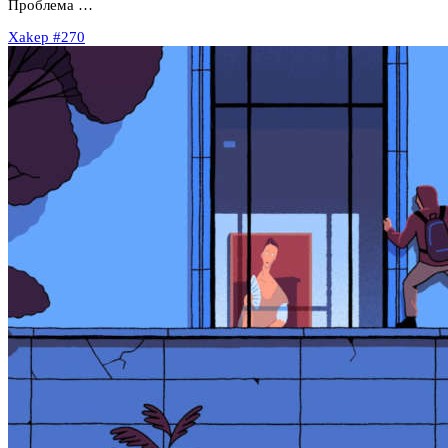
Проблема …
Xakep #270