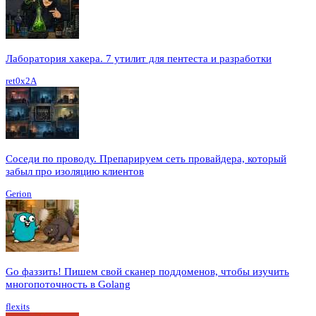
Лаборатория хакера. 7 утилит для пентеста и разработки
ret0x2A
Соседи по проводу. Препарируем сеть провайдера, который
забыл про изоляцию клиентов
Gerion
Go фаззить! Пишем свой сканер поддоменов, чтобы изучить
многопоточность в Golang
flexits