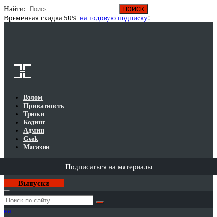
Найти:
Вход
Временная скидка 50%
на годовую подписку
!
Взлом
Приватность
Трюки
Кодинг
Админ
Geek
Магазин
Подписаться на материалы
Выпуски
Годовая
подписка
на