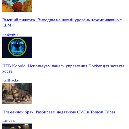
Высший пилотаж. Выводим на новый уровень декомпиляцию с
LLM
mr.grogrig
HTB Kobold. Используем панель управления Docker для захвата
хоста
RalfHacker
Племенной брак. Разбираем недавнюю CVE в Tomcat Tribes
ret0x2A