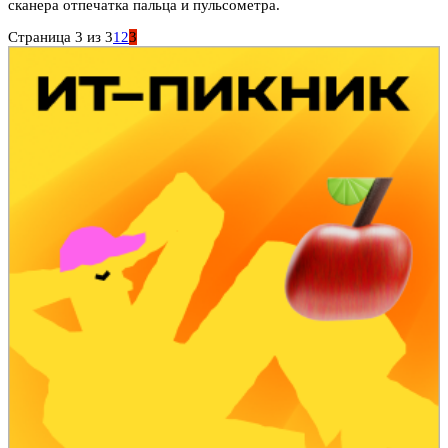
сканера отпечатка пальца и пульсометра.
Страница 3 из 3
1
2
3