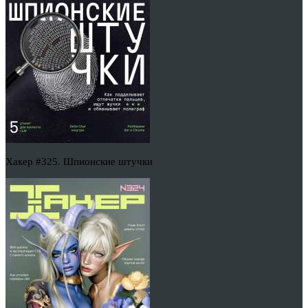
Хакер #325. Шпионские штучки