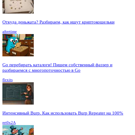
Откуда деньжата? Разбираем, как ищут криптокошельки
aftertime
Go перебирать каталоги! Пишем собственный фаззер и
разбираемся с многопоточностью в Go
flexits
Интенсивный Burp. Как использовать Burp Repeater на 100%
ret0x2A