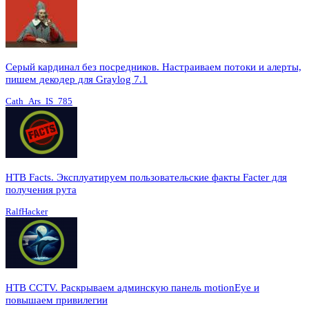
Серый кардинал без посредников. Настраиваем потоки и алерты,
пишем декодер для Graylog 7.1
Cath_Ars_IS_785
HTB Facts. Эксплуатируем пользовательские факты Facter для
получения рута
RalfHacker
HTB CCTV. Раскрываем админскую панель motionEye и
повышаем привилегии