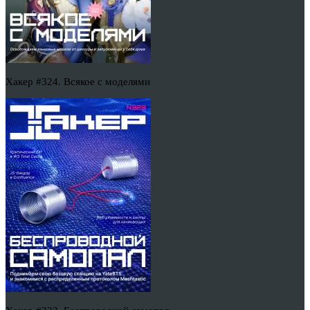
Хакер #324. Всякое с моделями