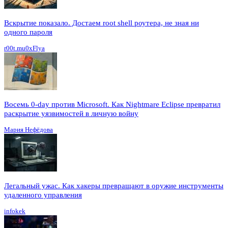
Вскрытие показало. Достаем root shell роутера, не зная ни
одного пароля
r00t.mu0xFlya
Восемь 0-day против Microsoft. Как Nightmare Eclipse превратил
раскрытие уязвимостей в личную войну
Мария Нефёдова
Легальный ужас. Как хакеры превращают в оружие инструменты
удаленного управления
infokek