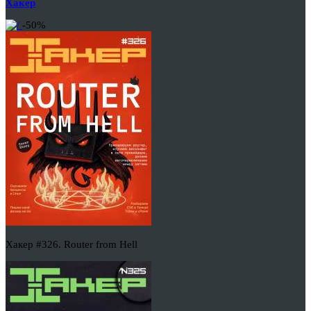
Хакер
-50%
Хакер #326. Router from Hell