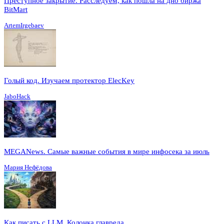
Преступное закрытие. Расследуем, как пошла на дно биржа
BitMart
ArtemIrgebaev
Голый код. Изучаем протектор ElecKey
JaboHack
MEGANews. Cамые важные события в мире инфосека за июль
Мария Нефёдова
Как писать с LLM. Колонка главреда