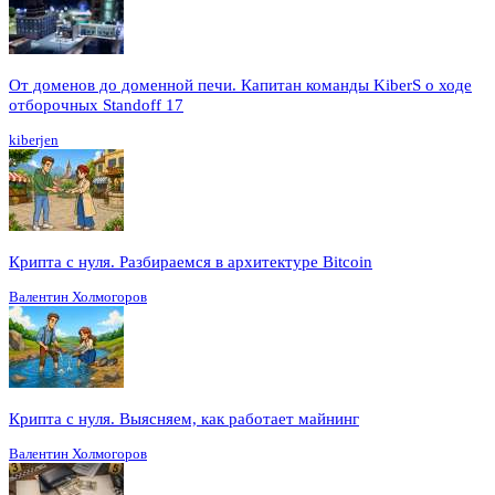
От доменов до доменной печи. Капитан команды KiberS о ходе
отборочных Standoff 17
kiberjen
Крипта с нуля. Разбираемся в архитектуре Bitcoin
Валентин Холмогоров
Крипта с нуля. Выясняем, как работает майнинг
Валентин Холмогоров