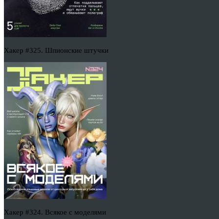
Хакер #325. Шпионские штучки
Хакер #324. Всякое с моделями