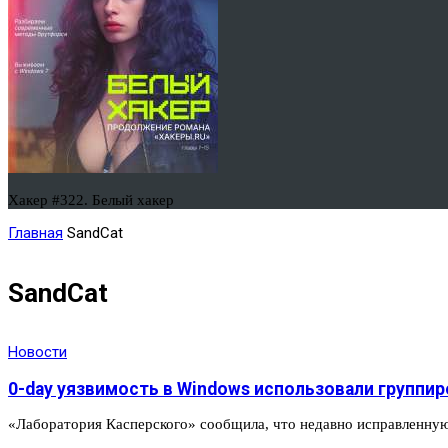
Хакер #322. Белый хакер
Главная
SandCat
SandCat
Новости
0-day уязвимость в Windows использовали группиро
«Лаборатория Касперского» сообщила, что недавно исправленную