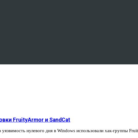
вки FruityArmor и SandCat
 уязвимость нулевого дня в Windows использовали хак-группы Fru