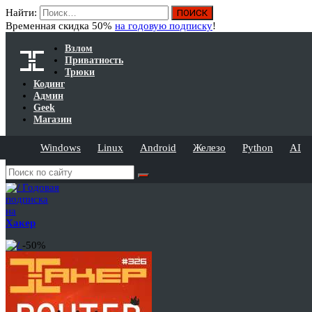
Найти:
Временная скидка 50%
на годовую подписку
!
Взлом
Приватность
Трюки
Кодинг
Админ
Geek
Магазин
Windows
Linux
Android
Железо
Python
AI
Годовая
подписка
на
Хакер
-50%