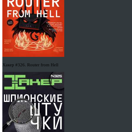
Хакер #326. Router from Hell