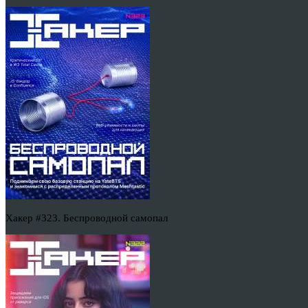
Хакер #323. Беспроводной самопал