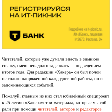
Чи­тате­лей, которые уже думали впасть в зим­нюю
спяч­ку, смею ненадол­го задер­жать — под­ведени­ем
ито­гов года. Для редак­ции «Хакера» он был полон
не толь­ко нап­ряжен­ной каж­доднев­ной работы, но и
запоми­нающих­ся событий.
По­жалуй, глав­ным из них стал юби­лей­ный спец­про­ект
к 25-летию «Хакера»: три матери­ала, которые мы соб­
рали при помощи
чи­тате­лей
,
ав­торов
и
ре­дак­торов