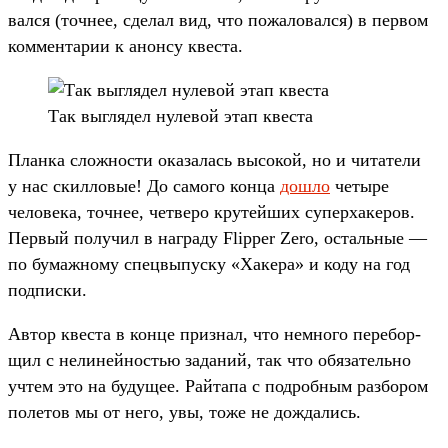
вал­ся (точ­нее, сде­лал вид, что пожало­вал­ся) в пер­вом
ком­мента­рии к анон­су квес­та.
Так выг­лядел нулевой этап квес­та
План­ка слож­ности ока­залась высокой, но и читате­ли
у нас скил­ловые! До самого кон­ца
дош­ло
четыре
челове­ка, точ­нее, чет­веро кру­тей­ших супер­хакеров.
Пер­вый получил в наг­раду Flipper Zero, осталь­ные —
по бумаж­ному спец­выпус­ку «Хакера» и коду на год
под­писки.
Ав­тор квес­та в кон­це приз­нал, что нем­ного перебор­
щил с нелиней­ностью заданий, так что обя­затель­но
учтем это на будущее. Рай­тапа с под­робным раз­бором
полетов мы от него, увы, тоже не дож­дались.