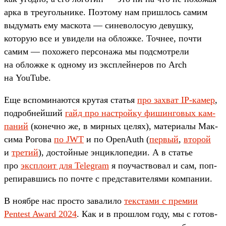
арка в тре­уголь­нике. Поэто­му нам приш­лось самим
выдумать ему мас­кота — синево­лосую девуш­ку,
которую все и уви­дели на обложке. Точ­нее, поч­ти
самим — похоже­го пер­сонажа мы под­смот­рели
на обложке к одно­му из экс­плей­неров по Arch
на YouTube.
Еще вспо­мина­ются кру­тая статья
про зах­ват IP-камер
,
под­робней­ший
гайд про нас­трой­ку фишин­говых кам­
паний
(конеч­но же, в мир­ных целях), матери­алы Мак­
сима Рогова
по JWT
и по OpenAuth (
пер­вый
,
вто­рой
и
тре­тий
), дос­той­ные энцикло­педии. А в статье
про
экс­пло­ит для Telegram
я поучас­тво­вал и сам, поп­
репирав­шись по поч­те с пред­ста­вите­лями ком­пании.
В нояб­ре нас прос­то завали­ло
тек­ста­ми с пре­мии
Pentest Award 2024
. Как и в прош­лом году, мы с готов­