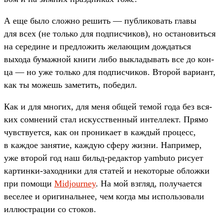
А еще было слож­но решить — пуб­ликовать гла­вы
для всех (не толь­ко для под­писчи­ков), но оста­новить­ся
на середи­не и пред­ложить жела­ющим дож­дать­ся
выхода бумаж­ной кни­ги либо вык­ладывать все до кон­
ца — но уже толь­ко для под­писчи­ков. Вто­рой вари­ант,
как ты можешь заметить, победил.
Как и для мно­гих, для меня общей темой года без вся­
ких сом­нений стал искусс­твен­ный интеллект. Пря­мо
чувс­тву­ется, как он про­ника­ет в каж­дый про­цесс,
в каж­дое занятие, каж­дую сфе­ру жиз­ни. Нап­ример,
уже вто­рой год наш бильд‑редак­тор yambuto рису­ет
кар­тинки‑заход­ники для ста­тей и некото­рые обложки
при помощи
Midjourney
. На мой взгляд, получа­ется
веселее и ори­гиналь­нее, чем ког­да мы исполь­зовали
иллюс­тра­ции со сто­ков.