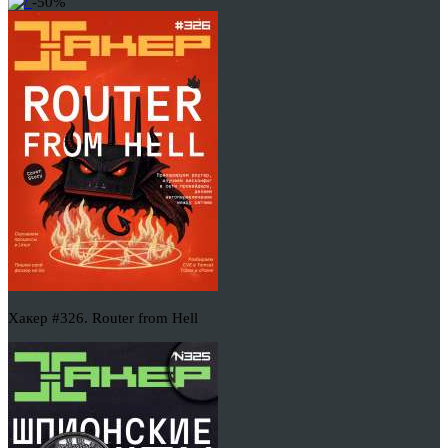
-50%
Хакер #326. Router from Hell