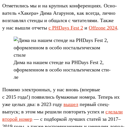
От­метились мы и на круп­ных кон­ферен­циях. Осно­
ватель «Хакера» Дима Ага­рунов, как всег­да, лич­но
воз­глав­лял стен­ды и общался с читате­лями. Так­же
у нас выш­ли отче­ты
с PHDays Fest 2
и
Offzone 2024
.
Ди­ма на нашем стен­де на PHDays Fest 2,
офор­млен­ном в осо­бо нос­таль­гичес­ком сти­
ле
По­мимо элек­трон­ных, у нас вновь (впер­вые
с 2015 года!) появи­лись бумаж­ные номера. Теперь их
уже целых два: в 2023 году
вы­шел
пер­вый спец­
выпуск; в этом мы решили пов­торить успех и
сде­лали
вто­рой номер
— с под­боркой луч­ших ста­тей за 2017–
2019 годы, а так­же вос­помина­ниями и цен­ными допол­