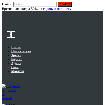
Найти:
Вход
Временная скидка 50%
на годовую подписку
!
Взлом
Приватность
Трюки
Кодинг
Админ
Geek
Магазин
Годовая
подписка
на
Хакер