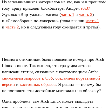
Из запом­нивших­ся матери­алов на ум, как и в прош­лом
году, сра­зу при­ходят блок­басте­ры Андрея
s0i37
Жукова: «Вир­туаль­ная магия» (
часть 1
и
часть 2
)
и «Само­обо­рона по‑хакер­ски» (пока выш­ли
часть 1
и
часть 2
, но в сле­дующем году ожи­дает­ся и третья).
Нем­ного сти­хий­ным было появ­ление номера про Arch
Linux в июне. Так выш­ло, что сра­зу два авто­ра
написа­ли статьи, свя­зан­ные с кас­томиза­цией Arch:
сни­жени­ем зап­росов к ОЗУ
,
соз­дани­ем пор­татив­ной
вер­сии
и
кас­томных обра­зов
. Я решил — почему бы
не пос­тавить эти дос­той­ные матери­алы на обложку?
Од­на проб­лема: сам Arch Linux может выг­лядеть
как угод­но, а его логотип — это ни на что не похожая