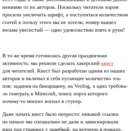
нени­ями от их авто­ров. Пос­коль­ку читате­ли хором
про­сили уве­личить шрифт, а пос­тупить­ся количес­твом
ста­тей в поль­зу это­го мы не хотели, номер вышел
весь­ма уве­сис­тый — одно удо­воль­ствие взять в руки!
В то же вре­мя готови­лась дру­гая праз­днич­ная
активность: мы решили сде­лать хакер­ский
квест
для читате­лей. Квест был раз­работан одним из наших
авто­ров и вклю­чал в себя пуга­ющее количес­тво эта­
пов: задания на бинар­щину, на Verilog, а одно тре­бова­
ло поиг­рать в Minecraft, поиск пор­та которо­го
почему‑то мно­гих вог­нал в сту­пор.
Да­же начать квест было неп­росто: никакой ссыл­ки
на начало мы спе­циаль­но не дали и замас­кирова­ли
вход под стра­ницу с ошиб­кой, на которую я пожало­