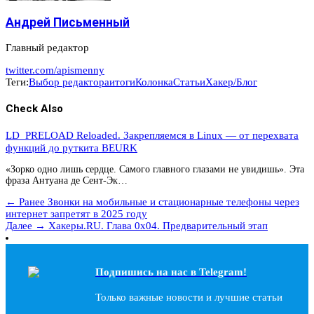
Андрей Письменный
Главный редактор
twitter.com/apismenny
Теги:
Выбор редактора
итоги
Колонка
Статьи
Хакер/Блог
Check Also
LD_PRELOAD Reloaded. Закрепляемся в Linux — от перехвата
функций до руткита BEURK
«Зорко одно лишь сердце. Самого главного глазами не увидишь». Эта
фраза Антуана де Сент-Эк…
← Ранее
Звонки на мобильные и стационарные телефоны через
интернет запретят в 2025 году
Далее →
Хакеры.RU. Глава 0х04. Предварительный этап
Подпишись на наc в Telegram!
Только важные новости и лучшие статьи