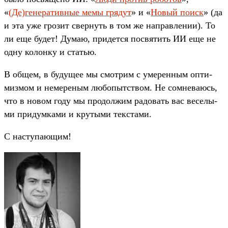
«
(Де)генера­тив­ные мемы гря­дут
» и «
Но­вый поиск
» (да
и эта уже гро­зит свер­нуть в том же нап­равле­нии). То
ли еще будет! Думаю, при­дет­ся пос­вятить ИИ еще не
одну колон­ку и статью.
В общем, в будущее мы смот­рим с уме­рен­ным опти­
миз­мом и немере­ным любопытс­твом. Не сом­нева­юсь,
что в новом году мы про­дол­жим радовать вас веселы­
ми при­дум­ками и кру­тыми тек­ста­ми.
С нас­тупа­ющим!