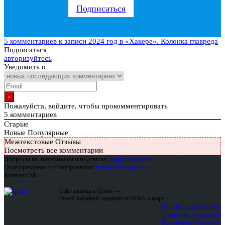
Подписаться
5 комментариев
к записи 2024 год в «Хакере». Колонка главреда
Подписаться
авторизуйтесь
Уведомить о
Пожалуйста, войдите, чтобы прокомментировать
5
комментариев
Старые
Новые
Популярные
Межтекстовые Отзывы
Посмотреть все комментарии
Вопросы по материалам и подписке:
support@glc.ru
Отдел рекламы и спецпроектов:
yakovleva.a@glc.ru
Контент
18+
Сайт защищен Qrator —
самой забойной защитой от DDoS в мире
Подписка для физлиц
Подписка для юрлиц
Реклама на «Хакере»