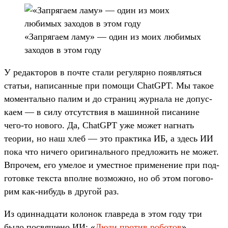
«Зап­ряга­ем ламу» — один из моих любимых
заходов в этом году
У редак­торов в поч­те ста­ли регуляр­но появ­лять­ся
статьи, написан­ные при помощи ChatGPT. Мы такое
момен­таль­но палим и до стра­ниц жур­нала не допус­
каем — в силу отсутс­твия в машин­ной писани­не
чего‑то нового. Да, ChatGPT уже может наг­нать
теории, но наш хлеб — это прак­тика ИБ, а здесь ИИ
пока что ничего ори­гиналь­ного пред­ложить не может.
Впро­чем, его уме­лое и умес­тное при­мене­ние при под­
готов­ке тек­ста впол­не воз­можно, но об этом погово­
рим как‑нибудь в дру­гой раз.
Из один­надца­ти колонок глав­реда в этом году три
было пос­вящено ИИ: «
Лю­ди про­тив роботов
»,