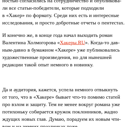
ностью сог­ласились на сот­рудни­чес­тво и опуб­ликова­
ли все статьи‑победи­тели, которые под­ходили
в «Хакер» по фор­мату. Сре­ди них есть и инте­рес­ные
иссле­дова­ния, и прос­то доб­ротные отче­ты о пен­тестах.
И конеч­но же, в кон­це года начал выходить роман
Вален­тина Хол­могоро­ва «
Ха­керы.RU
». Ког­да‑то дав­
ным‑дав­но в бумаж­ном «Хакере» уже пуб­ликова­лись
художес­твен­ные про­изве­дения, но для нынеш­ней
редак­ции такой опыт нем­ного в новин­ку.
Да и ауди­тория, кажет­ся, успе­ла нем­ного отвыкнуть
от того, что в «Хакере» быва­ет что‑то помимо ста­тей
про взлом и защиту. Тем не менее вок­руг романа уже
потихонь­ку собира­ется кру­жок пок­лонни­ков, жад­но
жду­щих новых глав. Думаю, пораду­ем их новым чти­
вом и на зим­них праз­дни­ках тоже.