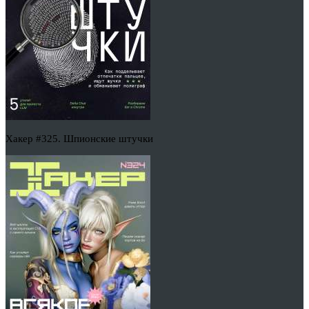
Хакер #325. Шпионские штучки