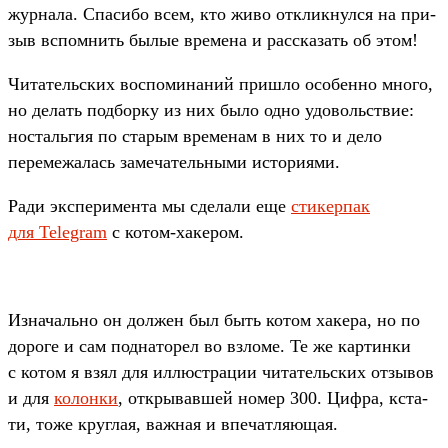
жур­нала. Спа­сибо всем, кто живо отклик­нулся на при­
зыв вспом­нить былые вре­мена и рас­ска­зать об этом!
Чи­татель­ских вос­помина­ний приш­ло осо­бен­но мно­го,
но делать под­борку из них было одно удо­воль­ствие:
нос­таль­гия по ста­рым вре­менам в них то и дело
переме­жалась замеча­тель­ными исто­риями.
Ра­ди экспе­римен­та мы сде­лали еще
сти­кер­пак
для Telegram
с котом‑хакером.
Из­началь­но он дол­жен был быть котом хакера, но по
дороге и сам под­наторел во взло­ме. Те же кар­тинки
с котом я взял для иллюс­тра­ции читатель­ских отзы­вов
и для
ко­лон­ки
, откры­вав­шей номер 300. Циф­ра, кста­
ти, тоже круг­лая, важ­ная и впе­чат­ляющая.