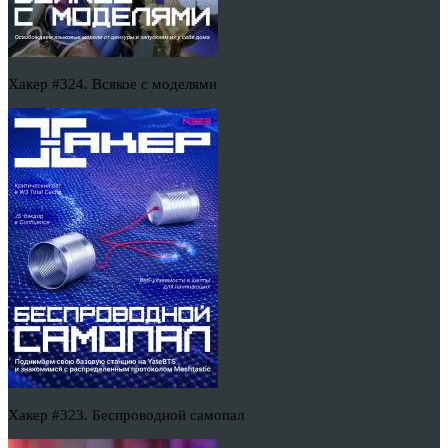
Хакер #324. Всякое с моделями
Хакер #323. Беспроводной самопал