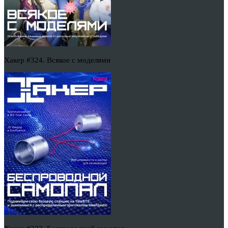
Хакер #324. Всякое с моделями