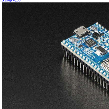
Xakep #230