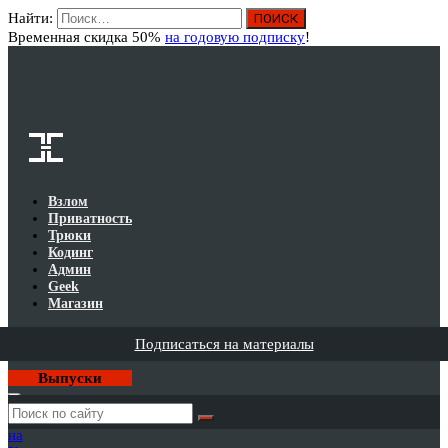
Найти:
Вход
Временная скидка 50%
на годовую подписку
!
Взлом
Приватность
Трюки
Кодинг
Админ
Geek
Магазин
Подписаться на материалы
Выпуски
Годовая
подписка
на