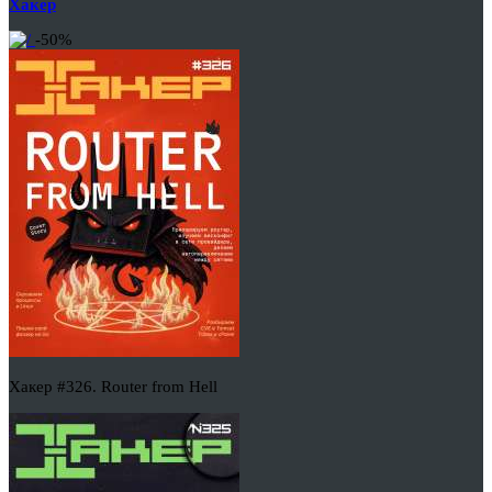
Хакер
-50%
Хакер #326. Router from Hell