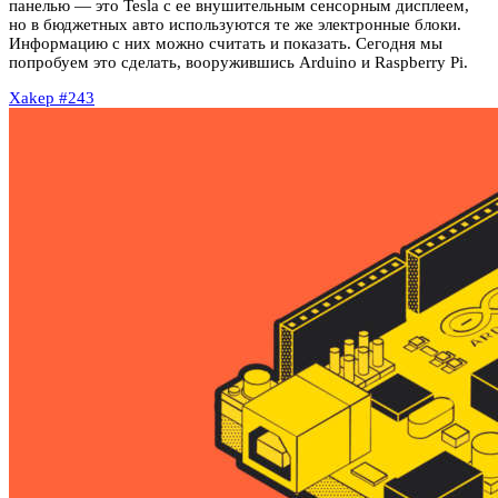
панелью — это Tesla с ее внушительным сенсорным дисплеем,
но в бюджетных авто используются те же электронные блоки.
Информацию с них можно считать и показать. Сегодня мы
попробуем это сделать, вооружившись Arduino и Raspberry Pi.
Xakep #243