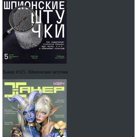
Хакер #325. Шпионские штучки