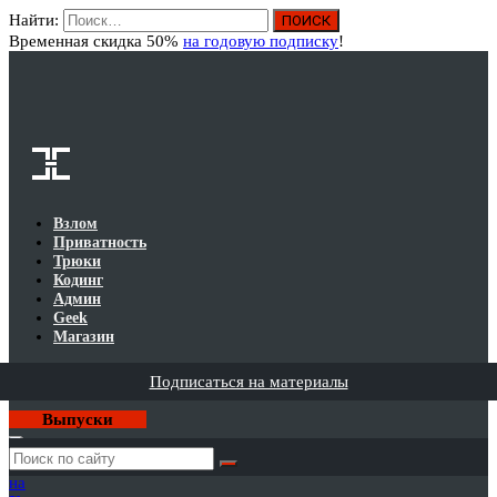
Найти:
Вход
Временная скидка 50%
на годовую подписку
!
Взлом
Приватность
Трюки
Кодинг
Админ
Geek
Магазин
Подписаться на материалы
Выпуски
Годовая
подписка
на