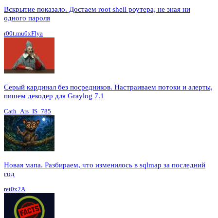
Вскрытие показало. Достаем root shell роутера, не зная ни
одного пароля
r00t.mu0xFlya
Серый кардинал без посредников. Настраиваем потоки и алерты,
пишем декодер для Graylog 7.1
Cath_Ars_IS_785
Новая мапа. Разбираем, что изменилось в sqlmap за последний
год
ret0x2A